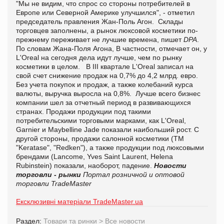
"Мы не видим, что спрос со стороны потребителей в
Европе или Северной Америке улучшился", - отметил
председатель правления Жан-Поль Агон. Склады
торговцев заполнены, а рынок люксовой косметики по-
прежнему переживает не лучшие времена, пишет
DPA
.
По словам Жана-Поля Агона, В частности, отмечает он, у
L'Oreal на сегодня дела идут лучше, чем по рынку
косметики в целом. В III квартале L'Oreal записал на
свой счет снижение продаж на 0,7% до 4,2 млрд. евро.
Без учета покупок и продаж, а также колебаний курса
валюты, выручка выросла на 0,8%. Лучше всего бизнес
компании шел за отчетный период в развивающихся
странах. Продажи продукции под такими
потребительскими торговыми марками, как L'Oreal,
Garnier и Maybelline Jade показали наибольший рост. С
другой стороны, продажи салонной косметики (ТМ
"Keratase", "Redken"), а также продукции под люксовыми
брендами (Lancome, Yves Saint Laurent, Helena
Rubinstein) показали, наоборот, падение.
Новости
торговли - рынки
Портал розничной и оптовой
торговли TradeMaster
Ексклюзивні матеріали TradeMaster.ua
Раздел:
Товари та ринки
>
Все новости