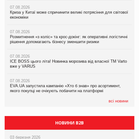
07.08.2026
07.08.2026
07.08.2026
Криза у Китаї може спричинити великі потрясіння для світової
Криза у Китаї може спричинити великі потрясіння для світової
Криза у Китаї може спричинити великі потрясіння для світової
економіки
економіки
економіки
07.08.2026
07.08.2026
07.08.2026
Розмитнення «з коліс» та крос-докінг: як оперативні логістичні
Розмитнення «з коліс» та крос-докінг: як оперативні логістичні
Kraft Heinz скоротила збиток у першому півріччі
рішення допомагають бізнесу зменшити ризики
рішення допомагають бізнесу зменшити ризики
07.08.2026
07.08.2026
07.08.2026
Продажі Hugo Boss впали на 9%
ICE BOSS цього літа! Новинка морозива від власної ТМ Varto
ICE BOSS цього літа! Новинка морозива від власної ТМ Varto
вже у VARUS
вже у VARUS
07.08.2026
Франція заборонила рекламні дзвінки без згоди клієнтів
07.08.2026
07.08.2026
EVA.UA запустила кампанію «Хто б знав» про асортимент,
EVA.UA запустила кампанію «Хто б знав» про асортимент,
якого покупці не очікують побачити на платформі
якого покупці не очікують побачити на платформі
всі новини
НОВИНИ B2B
03 березня 2026