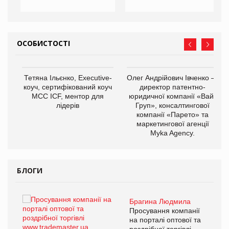
ОСОБИСТОСТІ
,
Тетяна Ільєнко, Executive-
Олег Андрійович Івченко —
ОВ
коуч, сертифікований коуч
директор патентно-
МСС ICF, ментор для
юридичної компанії «Вайз
лідерів
Груп», консалтингової
компанії «Парето» та
маркетингової агенції
Myka Agency.
БЛОГИ
Брагина Людмила
ї
Просування компанії
а
на порталі оптової та
роздрібної торгівлі