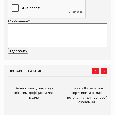
Сообщение
*
ЧИТАЙТЕ ТАКОЖ
Зміна клімату загрожує
Криза у Китаї може
ne
світовим дефіцитом чаю
спричинити великі
матча
потрясіння для світової
економіки