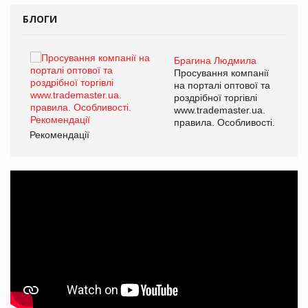
БЛОГИ
Брагина Людмила
ї
Просування компанії
а
на порталі оптової та
роздрібної торгівлі
www.trademaster.ua.
і.
правила. Особливості.
Рекомендації
Ре