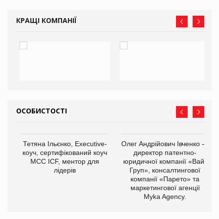
КРАЩІ КОМПАНІЇ
ОСОБИСТОСТІ
,
Тетяна Ільєнко, Executive-
Олег Андрійович Івченко —
ОВ
коуч, сертифікований коуч
директор патентно-
МСС ICF, ментор для
юридичної компанії «Вайз
лідерів
Груп», консалтингової
компанії «Парето» та
маркетингової агенції
Myka Agency.