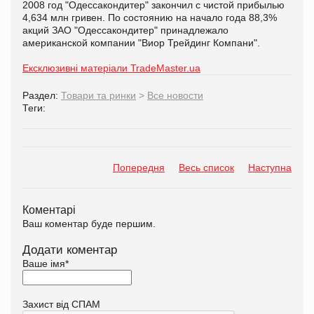
2008 год "Одессакондитер" закончил с чистой прибылью
4,634 млн гривен. По состоянию на начало года 88,3%
акций ЗАО "Одессакондитер" принадлежало
американской компании "Виор Трейдинг Компани".
Ексклюзивні матеріали TradeMaster.ua
Раздел:
Товари та ринки
>
Все новости
Теги:
Попередня
Весь список
Наступна
Коментарі
Ваш коментар буде першим.
Додати коментар
Ваше імя
*
Захист від СПАМ