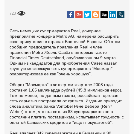
723
Сеть немецких супермаркетов Real, дочернее
предприятие концерна Metro AG, намерена расширить
свое присутствие в странах Восточной Европы. Об этом
сообщил председатель правления Real и член
правления Metro Жоэль Савёз в интервью газете
Financial Times Deutschland, опубликованном 9 марта.
Одним из кандидатов для приобретения Савёз назвал
крупную московскую сеть супермаркетов "Мосмарт",
охарактеризовав ее как "очень хорошую".
Оборот "Мосмарта" в четвертом квартале 2008 года
составил 1,65 миллиарда рублей (45,8 миллионов евро).
Тем не менее, по данным газеты, российская торговая
сеть серьезно пострадала от кризиса. Издание приводит
слова аналитика банка Vontobel Рене Вебера (Ren?
Weber) о том, что эта сеть из 83 супермаркетов не в
состоянии платить поставщикам, испытывает трудности с
оплатой банковских кредитов и "ищет покупателей".
Real владеет 342 супермаркетами в Германии и 90