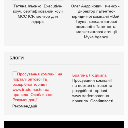
,
Тетяна Ільєнко, Executive-
Олег Андрійович Івченко —
ОВ
коуч, сертифікований коуч
директор патентно-
МСС ICF, ментор для
юридичної компанії «Вайз
лідерів
Груп», консалтингової
компанії «Парето» та
маркетингової агенції
Myka Agency.
БЛОГИ
Брагина Людмила
ї
Просування компанії
а
на порталі оптової та
роздрібної торгівлі
www.trademaster.ua.
і.
правила. Особливості.
Рекомендації
Ре