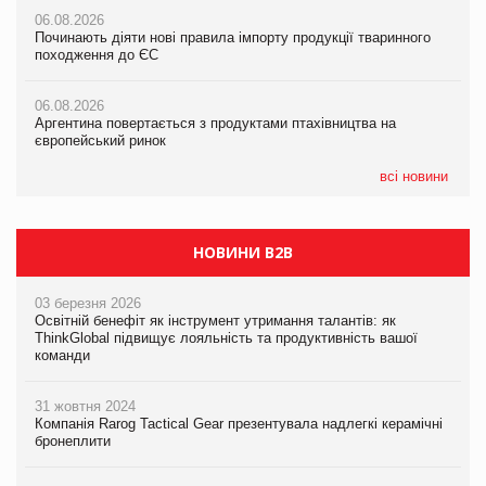
06.08.2026
06.08.2026
06.08.2026
Починають діяти нові правила імпорту продукції тваринного
Починають діяти нові правила імпорту продукції тваринного
Починають діяти нові правила імпорту продукції тваринного
походження до ЄС
походження до ЄС
походження до ЄС
06.08.2026
06.08.2026
06.08.2026
Аргентина повертається з продуктами птахівництва на
Аргентина повертається з продуктами птахівництва на
Аргентина повертається з продуктами птахівництва на
європейський ринок
європейський ринок
європейський ринок
всі новини
НОВИНИ B2B
03 березня 2026
Освітній бенефіт як інструмент утримання талантів: як
ThinkGlobal підвищує лояльність та продуктивність вашої
команди
31 жовтня 2024
Компанія Rarog Tactical Gear презентувала надлегкі керамічні
бронеплити