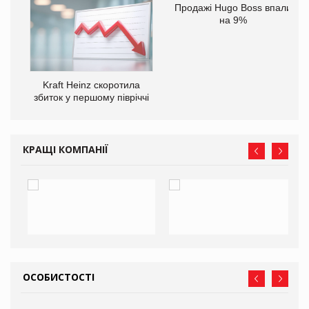
ам
Продажі Hugo Boss впали
іше
на 9%
Kraft Heinz скоротила
збиток у першому півріччі
КРАЩІ КОМПАНІЇ
ОСОБИСТОСТІ