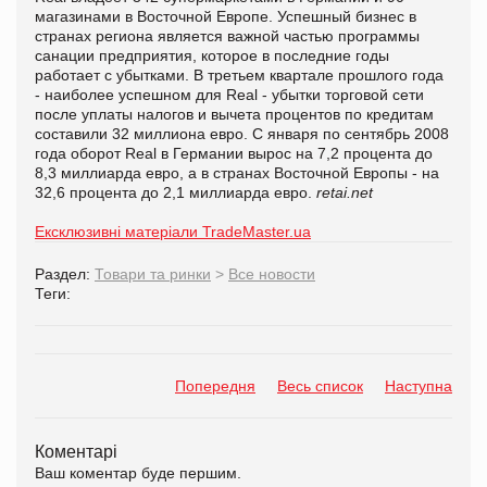
магазинами в Восточной Европе. Успешный бизнес в
странах региона является важной частью программы
санации предприятия, которое в последние годы
работает с убытками. В третьем квартале прошлого года
- наиболее успешном для Real - убытки торговой сети
после уплаты налогов и вычета процентов по кредитам
составили 32 миллиона евро. С января по сентябрь 2008
года оборот Real в Германии вырос на 7,2 процента до
8,3 миллиарда евро, а в странах Восточной Европы - на
32,6 процента до 2,1 миллиарда евро.
retai.net
Ексклюзивні матеріали TradeMaster.ua
Раздел:
Товари та ринки
>
Все новости
Теги:
Попередня
Весь список
Наступна
Коментарі
Ваш коментар буде першим.