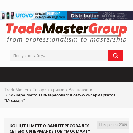
TradeMaster
Товари та ринки
Все новости
Концерн Metro заинтересовался сетью супермаркетов
"Мосмарт"
11 березня 2009
КОНЦЕРН METRO ЗАИНТЕРЕСОВАЛСЯ
СЕТЬЮ СУПЕРМАРКЕТОВ "МОСМАРТ"