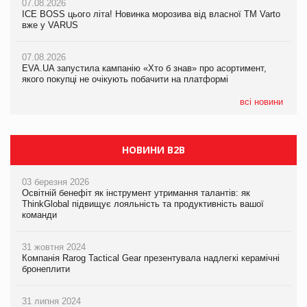
07.08.2026
07.08.2026
Продажі Hugo Boss впали на 9%
ICE BOSS цього літа! Новинка морозива від власної ТМ Varto
ICE BOSS цього літа! Новинка морозива від власної ТМ Varto
вже у VARUS
вже у VARUS
07.08.2026
Франція заборонила рекламні дзвінки без згоди клієнтів
07.08.2026
07.08.2026
EVA.UA запустила кампанію «Хто б знав» про асортимент,
EVA.UA запустила кампанію «Хто б знав» про асортимент,
якого покупці не очікують побачити на платформі
якого покупці не очікують побачити на платформі
всі новини
НОВИНИ B2B
03 березня 2026
Освітній бенефіт як інструмент утримання талантів: як
ThinkGlobal підвищує лояльність та продуктивність вашої
команди
31 жовтня 2024
Компанія Rarog Tactical Gear презентувала надлегкі керамічні
бронеплити
31 липня 2024