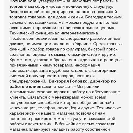
HozDom.com,
утверждает: «За несколько лет работы в
торговле мы сформировали полноценную структуру,
бизнес которой сконцентрирован на оптово-розничной
торговле товарами для дома и семьи. Благодаря тесным
связям с поставщиками, мы можем предлагать полный
ассортимент продукции по привлекательным ценам».
Технический функционал интернет-магазина
Hozdom.com реализован на специально разработанном
движке, не имеющем аналогов в Украине. Среди главных
функций - подбор товара по фильтрам, быстрый поиск,
сравнение, оценка и отзывы, классификатор и другие.
Кроме того, у каждого бренда есть отдельная страница с
привязанными к нему товарами, информация
систематизирована в удобном каталоге с категориями,
системой популярности товаров, новинок и
спецпредложений.
Виктория Головко
,
директор по
работе с клиентами
, отмечает: «Мы решили
максимально скоординировать работу на обслуживание
клиента. Связаться с менеджерами можно всеми
популярными способами интернет-общения: онлайн-
консультация, телефон, почта, icq и другие. Технические
характеристики нашего магазина позволяют нам
постоянно расширять комплекс услуг и возможностей
работы с клиентами». В ближайшее время создатели
магазина планируют наладить работу собственной