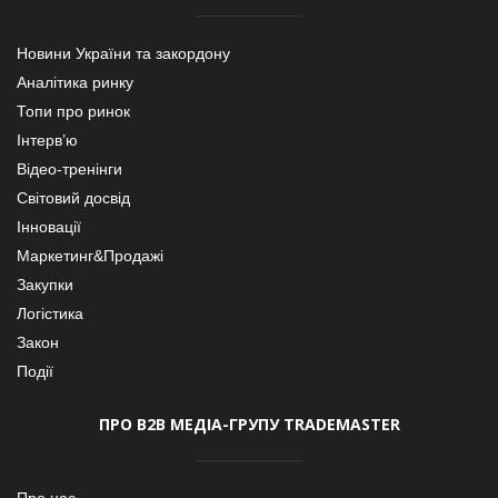
Новини України та закордону
Аналітика ринку
Топи про ринок
Інтерв’ю
Відео-тренінги
Світовий досвід
Інновації
Маркетинг&Продажі
Закупки
Логістика
Закон
Події
ПРО В2В МЕДІА-ГРУПУ TRADEMASTER
Про нас