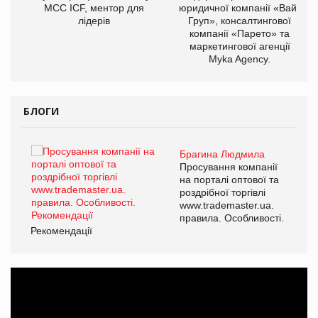
МСС ICF, ментор для
юридичної компанії «Вайз
лідерів
Груп», консалтингової
компанії «Парето» та
маркетингової агенції
Myka Agency.
БЛОГИ
Брагина Людмила
ї
Просування компанії
а
на порталі оптової та
роздрібної торгівлі
www.trademaster.ua.
і.
правила. Особливості.
Рекомендації
Ре