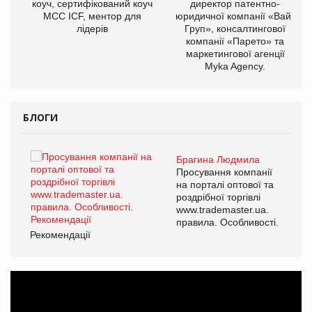
ОВ
коуч, сертифікований коуч
директор патентно-
МСС ICF, ментор для
юридичної компанії «Вайз
лідерів
Груп», консалтингової
компанії «Парето» та
маркетингової агенції
Myka Agency.
БЛОГИ
Брагина Людмила
ї
Просування компанії
а
на порталі оптової та
роздрібної торгівлі
www.trademaster.ua.
і.
правила. Особливості.
Рекомендації
Ре