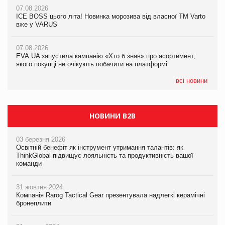
07.08.2026
07.08.2026
07.08.2026
Продажі Hugo Boss впали на 9%
ICE BOSS цього літа! Новинка морозива від власної ТМ Varto
ICE BOSS цього літа! Новинка морозива від власної ТМ Varto
вже у VARUS
вже у VARUS
07.08.2026
Франція заборонила рекламні дзвінки без згоди клієнтів
07.08.2026
07.08.2026
EVA.UA запустила кампанію «Хто б знав» про асортимент,
EVA.UA запустила кампанію «Хто б знав» про асортимент,
якого покупці не очікують побачити на платформі
якого покупці не очікують побачити на платформі
всі новини
НОВИНИ B2B
03 березня 2026
Освітній бенефіт як інструмент утримання талантів: як
ThinkGlobal підвищує лояльність та продуктивність вашої
команди
31 жовтня 2024
Компанія Rarog Tactical Gear презентувала надлегкі керамічні
бронеплити