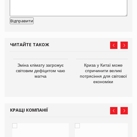
ЧИТАЙТЕ ТАКОЖ
Зміна клімату загрожує
Криза у Китаї може
ne
світовим дефіцитом чаю
спричинити великі
матча
потрясіння для світової
економіки
КРАЩІ КОМПАНІЇ