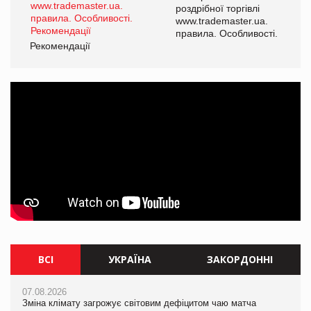
роздрібної торгівлі
www.trademaster.ua.
і.
правила. Особливості.
Рекомендації
Ре
ВСІ
УКРАЇНА
ЗАКОРДОННІ
07.08.2026
07.08.2026
07.08.2026
Зміна клімату загрожує світовим дефіцитом чаю матча
Зміна клімату загрожує світовим дефіцитом чаю матча
Зміна клімату загрожує світовим дефіцитом чаю матча