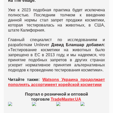
на The village.
Уже к 2023 подобная практика будет исключена
полностью. Последним толчком к введению
данной нормы стал запрет продажи косметики,
которая тестировалась на животных, в США,
штате Калифорния.
Главный специалист по исследованиям и
разработкам Unilever
Дэвид Бланшар добавил:
«Тестирование косметики на животных было
запрещено в ЕС в 2013 году, и мы надеемся, что
принятие подобных запретов в других странах
ускорит нормативное принятия альтернативных
подходов к проведению тестирования косметики».
Читайте также:
Watsons Украина продолжает
пополнять ассортимент корейской косметики
Портал о розничной и оптовой
торговле
TradeMaster.UA