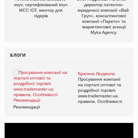
ОВ
коуч, сертифікований коуч
директор патентно-
МСС ICF, ментор для
юридичної компанії «Вайз
лідерів
Груп», консалтингової
компанії «Парето» та
маркетингової агенції
Myka Agency.
БЛОГИ
Брагина Людмила
ї
Просування компанії
а
на порталі оптової та
роздрібної торгівлі
www.trademaster.ua.
і.
правила. Особливості.
Рекомендації
Ре