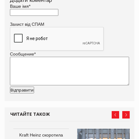
Додати коментар
Ваше імя
*
Захист від СПАМ
Сообщение
*
ЧИТАЙТЕ ТАКОЖ
ам
Kraft Heinz скоротила