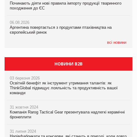
Починають діяти нові правила імпорту продукції тваринного
Починають діяти нові правила імпорту продукції тваринного
Починають діяти нові правила імпорту продукції тваринного
походження до ЄС
походження до ЄС
походження до ЄС
06.08.2026
06.08.2026
06.08.2026
Аргентина повертається з продуктами птахівництва на
Аргентина повертається з продуктами птахівництва на
Аргентина повертається з продуктами птахівництва на
європейський ринок
європейський ринок
європейський ринок
всі новини
НОВИНИ B2B
03 березня 2026
Освітній бенефіт як інструмент утримання талантів: як
ThinkGlobal підвищує лояльність та продуктивність вашої
команди
31 жовтня 2024
Компанія Rarog Tactical Gear презентувала надлегкі керамічні
бронеплити
31 липня 2024
Напівфабрикати та консерви, які стануть в пригоді, коли довго