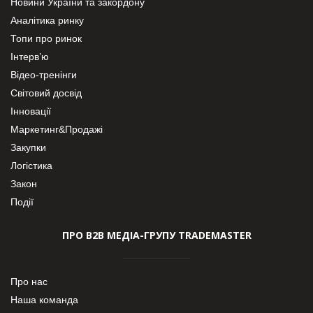
Новини України та закордону
Аналітика ринку
Топи про ринок
Інтерв’ю
Відео-тренінги
Світовий досвід
Інновації
Маркетинг&Продажі
Закупки
Логістика
Закон
Події
ПРО В2В МЕДІА-ГРУПУ TRADEMASTER
Про нас
Наша команда