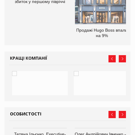
іше
збиток у першому півріччі
Продажі Hugo Boss впали
на 9%
КРАЩІ КОМПАНІЇ
ОСОБИСТОСТІ
,
Тетяна Ільєнко, Executive-
Олег Андрійович Івченко —