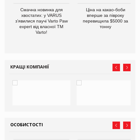
у
Смачна новинка для
Ціна на какао-боби
хвостатих: у VARUS
вперше за півроку
з’явилися паучі Varto Paw
перевищила $5000 за
expert від власної ТМ
тонну
Varto!
КРАЩІ КОМПАНІЇ
ОСОБИСТОСТІ