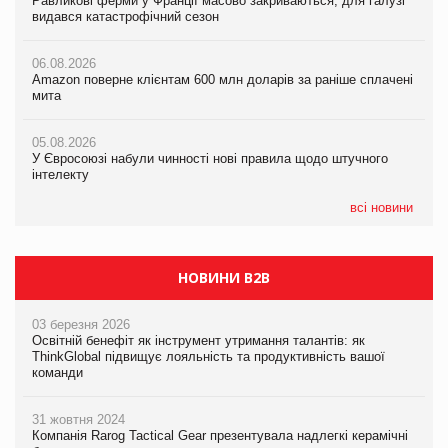
Равликові ферми у Франції масово закриваються, для галузі
Равликові ферми у Франції масово закриваються, для галузі
Amazon поверне клієнтам 600 млн доларів за раніше сплачені
видався катастрофічний сезон
видався катастрофічний сезон
мита
06.08.2026
06.08.2026
05.08.2026
Amazon поверне клієнтам 600 млн доларів за раніше сплачені
Amazon поверне клієнтам 600 млн доларів за раніше сплачені
У Євросоюзі набули чинності нові правила щодо штучного
мита
мита
інтелекту
05.08.2026
05.08.2026
05.08.2026
У Євросоюзі набули чинності нові правила щодо штучного
У Євросоюзі набули чинності нові правила щодо штучного
Рекламна платформа вимагає від Google компенсацію за
інтелекту
інтелекту
втрату 6,9 трлн рекламних показів
всі новини
НОВИНИ B2B
03 березня 2026
Освітній бенефіт як інструмент утримання талантів: як
ThinkGlobal підвищує лояльність та продуктивність вашої
команди
31 жовтня 2024
Компанія Rarog Tactical Gear презентувала надлегкі керамічні