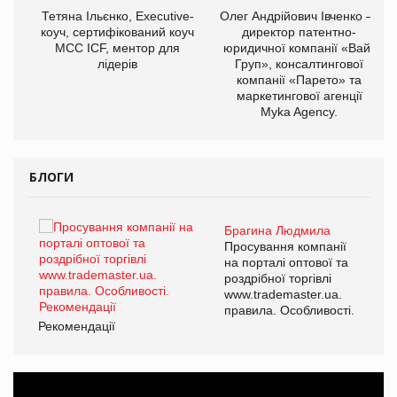
,
Тетяна Ільєнко, Executive-
Олег Андрійович Івченко —
ОВ
коуч, сертифікований коуч
директор патентно-
МСС ICF, ментор для
юридичної компанії «Вайз
лідерів
Груп», консалтингової
компанії «Парето» та
маркетингової агенції
Myka Agency.
БЛОГИ
Брагина Людмила
Просування компанії
на порталі оптової та
роздрібної торгівлі
www.trademaster.ua.
правила. Особливості.
Рекомендації
Ре