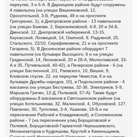
переулке, 3 и 5-А. В Дарницком районе будут сооружены
4 павильона (на улицах Вишняковской, 12,
Оросительной, 3-Б, Руднева, 48 и на проспекте
Григоренко, 1), в Днепровском районе - 13 павильонов
(на улицах Бажова, 2, Березняковской, 4-8, 20 и 34-Б,
Двенской, 12, Днепровской набережной, 13-15,
Каунасской, Лохвицкой, 14, Окипной, 9, Радужной, 25,
Стальского, 22/10, Серафимовича, 21 и на проспекте
Гагарина, 5). В Деснянском районе оборудуют 7
павильонов (на бульваре Высоцкого, 6 и на улицах
Градинской, 14, Лесковской, 20 и 28-А, Милославской, 33-
А и 35, Путивльской, 40-42), в Печерском районе - 6 (на
улицах Бастионной, 2/1, Раевского, 10, Вишни, 9,
Кловском спуске, 22, на переулке Чекистов, 6 и на
бульваре Дружбы народов, 10), в Подольском районе - 4
магазина (на улицах Бестужева, 32-36, Электриков, 5-9,
Маршала Гречко, 12-Д, Полковой, 57-А). Также будут
оборудованы 8 магазинов в Святошинском районе (на
улицах Котельникова, 32, Малинской, 4, Обуховской, 127,
Павленко, 30, Туполева, 3-А, Ушакова, 18-Б и на
пересечении Рабочей и Клавдиевской), в Соломенском
районе - 7 (на пересечении улиц Борщаговской и
Полевой, Борщаговской-Гарматной-Чернышевского,
Механизаторов и Кудряшова, Круглой и Каменьщиков,
Суздальской-Новополевой-Шепелева, а также на улицах