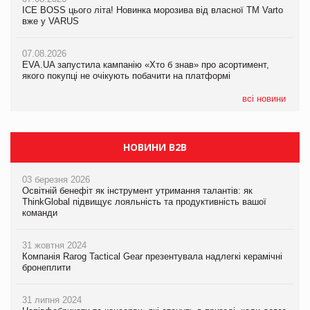
ICE BOSS цього літа! Новинка морозива від власної ТМ Varto
ICE BOSS цього літа! Новинка морозива від власної ТМ Varto
вже у VARUS
вже у VARUS
07.08.2026
Франція заборонила рекламні дзвінки без згоди клієнтів
07.08.2026
07.08.2026
EVA.UA запустила кампанію «Хто б знав» про асортимент,
EVA.UA запустила кампанію «Хто б знав» про асортимент,
якого покупці не очікують побачити на платформі
якого покупці не очікують побачити на платформі
всі новини
НОВИНИ B2B
03 березня 2026
Освітній бенефіт як інструмент утримання талантів: як
ThinkGlobal підвищує лояльність та продуктивність вашої
команди
31 жовтня 2024
Компанія Rarog Tactical Gear презентувала надлегкі керамічні
бронеплити
31 липня 2024