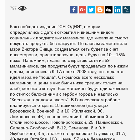
797
Как сообщает издание "
СЕГОДНЯ", в мэрии
определились с датой открытия и внешним видом
социальных продуктовых магазинов, где киевляне смогут
покупать продукты без накруток. По словам заместителя
мэра Виктора Сивца, создаваться сеть будет за счет
инвесторов и, ориентировочно, цены будут на 10—15%
ниже. Напомним, планы по открытию сети из 59
магазинчиков, где продукты будут продаваться по низким
ценам, появились в КГГА еще в 2008 году, но тогда эта
идея мэра не "пошла". Открылось всего несколько
магазинов, и цены в них были ниже средних только на
хлеб, молоко и кетчуп. Все магазины будут одинаковыми
по стилю: бело-синими с гербом города и надписью
"Киевская городская власть". В Голосеевском районе
планируется открыть 18 павильонов (на улицах
Бродовской, Военной, 2 и 10, Жилянской, 96,
Ломоносова, 46, на пересечении Любомирской и
Столичного шоссе, Новопироговской, 25, Паньковской,
Саперно-Слободской, 8-12, Сеченова, 8 и 9-А,
Якубовского, 3-5, а также на проспектах Глушкова, 31-А,
40-летия Октября, 108, Науки, 57 и на Демеевском