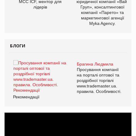
МСС ICF, ментор для
юридичної компанії «Вайз
лідерів
Груп», консалтингової
компанії «Парето» та
маркетингової агенції
Myka Agency.
БЛОГИ
Брагина Людмила
ї
Просування компанії
а
на порталі оптової та
роздрібної торгівлі
www.trademaster.ua.
і.
правила. Особливості.
Рекомендації
Ре