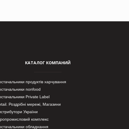
КАТАЛОГ КОМПАНИЙ
остачальники продуктів харчування
остачальники nonfood
стачальники Private Label
tail. Роздрібні мережі, Магазини
истрибутори України
гропромисловий комплекс
остачальники обладнання