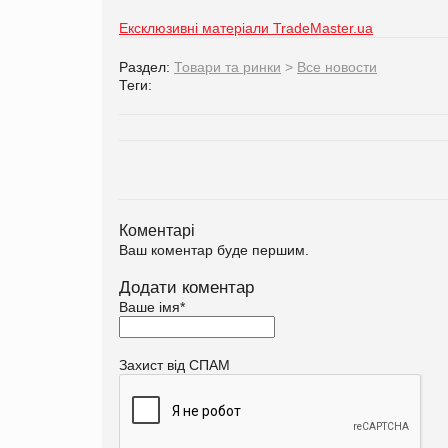
Ексклюзивні матеріали TradeMaster.ua
Раздел:
Товари та ринки
>
Все новости
Теги:
Коментарі
Ваш коментар буде першим.
Додати коментар
Ваше імя
*
Захист від СПАМ