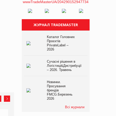
ЖУРНАЛ TRADEMASTER
Каталог Головних
Проєктів
PrivateLabel –
2026
Сучасні рішення в
Логістиці&Дистрибуції
– 2026. Травень
Новинки.
Просування
брендів
FMCG.Березень
2026
Всі журнали