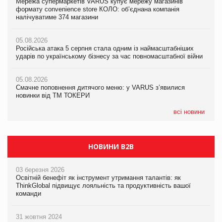
Мережа супермаркетів VARUS купує мережу магазинів
Мережа супермаркетів VARUS купує мережу магазинів
Adidas витратила понад $1 млрд на маркетинг за квартал
формату convenience store КОЛО: об’єднана компанія
формату convenience store КОЛО: об’єднана компанія
налічуватиме 374 магазини
налічуватиме 374 магазини
05.08.2026
Amazon звинуватили у недостовірній рекламі екологічних
05.08.2026
05.08.2026
продуктів
Російська атака 5 серпня стала одним із наймасштабніших
Російська атака 5 серпня стала одним із наймасштабніших
ударів по українському бізнесу за час повномасштабної війни
ударів по українському бізнесу за час повномасштабної війни
05.08.2026
AstraZeneca обговорює найбільшу угоду десятиліття
05.08.2026
05.08.2026
Смачне поповнення дитячого меню: у VARUS з’явилися
Смачне поповнення дитячого меню: у VARUS з’явилися
новинки від ТМ ТОКЕРИ
новинки від ТМ ТОКЕРИ
всі новини
НОВИНИ B2B
03 березня 2026
Освітній бенефіт як інструмент утримання талантів: як
ThinkGlobal підвищує лояльність та продуктивність вашої
команди
31 жовтня 2024