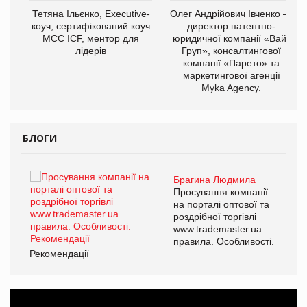
,
Тетяна Ільєнко, Executive-
Олег Андрійович Івченко —
ОВ
коуч, сертифікований коуч
директор патентно-
МСС ICF, ментор для
юридичної компанії «Вайз
лідерів
Груп», консалтингової
компанії «Парето» та
маркетингової агенції
Myka Agency.
БЛОГИ
Брагина Людмила
ї
Просування компанії
а
на порталі оптової та
роздрібної торгівлі
www.trademaster.ua.
і.
правила. Особливості.
Рекомендації
Ре