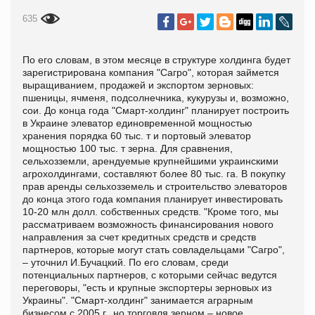
635
По его словам, в этом месяце в структуре холдинга будет
зарегистрирована компания "Сагро", которая займется
выращиванием, продажей и экспортом зерновых:
пшеницы, ячменя, подсолнечника, кукурузы и, возможно,
сои. До конца года "Смарт-холдинг" планирует построить
в Украине элеватор единовременной мощностью
хранения порядка 60 тыс. т и портовый элеватор
мощностью 100 тыс. т зерна. Для сравнения,
сельхозземли, арендуемые крупнейшими украинскими
агрохолдингами, составляют более 80 тыс. га. В покупку
прав аренды сельхозземель и строительство элеваторов
до конца этого года компания планирует инвестировать
10-20 млн долл. собственных средств. "Кроме того, мы
рассматриваем возможность финансирования нового
направления за счет кредитных средств и средств
партнеров, которые могут стать совладельцами "Сагро",
– уточнил И.Бучацкий. По его словам, среди
потенциальных партнеров, с которыми сейчас ведутся
переговоры, "есть и крупные экспортеры зерновых из
Украины". "Смарт-холдинг" занимается аграрным
бизнесом с 2005 г., но торговля зерном – новое