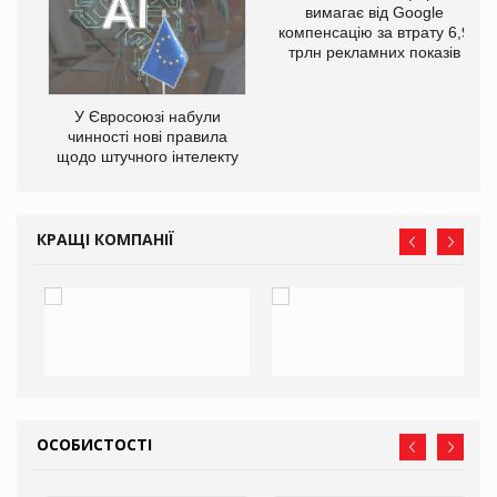
го
вимагає від Google
компенсацію за втрату 6,9
трлн рекламних показів
У Євросоюзі набули
чинності нові правила
щодо штучного інтелекту
КРАЩІ КОМПАНІЇ
ОСОБИСТОСТІ