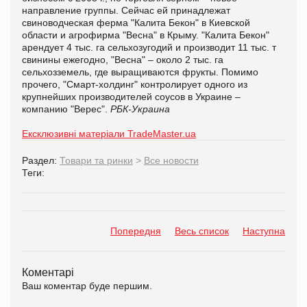
направление группы. Сейчас ей принадлежат
свиноводческая ферма "Калита Бекон" в Киевской
области и агрофирма "Весна" в Крыму. "Калита Бекон"
арендует 4 тыс. га сельхозугодий и производит 11 тыс. т
свинины ежегодно, "Весна" – около 2 тыс. га
сельхозземель, где выращиваются фрукты. Помимо
прочего, "Смарт-холдинг" контролирует одного из
крупнейших производителей соусов в Украине –
компанию "Верес".
РБК-Украина
Ексклюзивні матеріали TradeMaster.ua
Раздел:
Товари та ринки
>
Все новости
Теги:
Попередня
Весь список
Наступна
Коментарі
Ваш коментар буде першим.