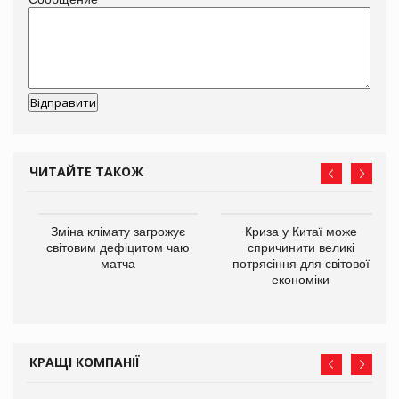
ЧИТАЙТЕ ТАКОЖ
Зміна клімату загрожує
Криза у Китаї може
ne
світовим дефіцитом чаю
спричинити великі
матча
потрясіння для світової
економіки
КРАЩІ КОМПАНІЇ