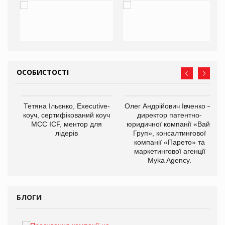
ОСОБИСТОСТІ
,
Тетяна Ільєнко, Executive-
Олег Андрійович Івченко —
ОВ
коуч, сертифікований коуч
директор патентно-
МСС ICF, ментор для
юридичної компанії «Вайз
лідерів
Груп», консалтингової
компанії «Парето» та
маркетингової агенції
Myka Agency.
БЛОГИ