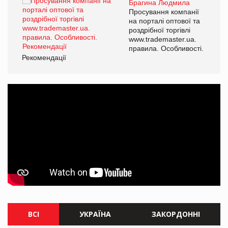
Брагина Людмила
ї
Просування компанії
а
на порталі оптової та
роздрібної торгівлі
www.trademaster.ua.
і.
правила. Особливості.
Рекомендації
Ре
ВСІ
УКРАЇНА
ЗАКОРДОННІ