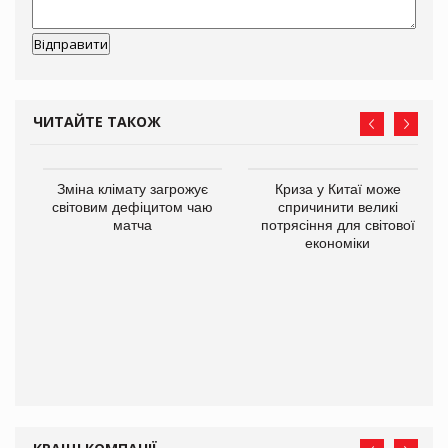
ЧИТАЙТЕ ТАКОЖ
Зміна клімату загрожує
Криза у Китаї може
ne
світовим дефіцитом чаю
спричинити великі
матча
потрясіння для світової
економіки