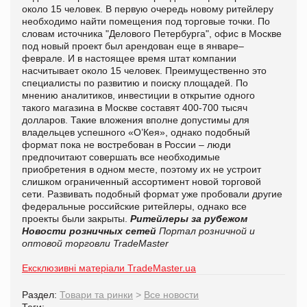
около 15 человек. В первую очередь новому ритейлеру
необходимо найти помещения под торговые точки. По
словам источника "Делового Петербурга", офис в Москве
под новый проект был арендован еще в январе–
феврале. И в настоящее время штат компании
насчитывает около 15 человек. Преимущественно это
специалисты по развитию и поиску площадей. По
мнению аналитиков, инвестиции в открытие одного
такого магазина в Москве составят 400-700 тысяч
долларов. Такие вложения вполне допустимы для
владельцев успешного «О’Кея», однако подобный
формат пока не востребован в России – люди
предпочитают совершать все необходимые
приобретения в одном месте, поэтому их не устроит
слишком ограниченный ассортимент новой торговой
сети. Развивать подобный формат уже пробовали другие
федеральные российские ритейлеры, однако все
проекты были закрыты.
Ритейлеры за рубежом
Новости розничных сетей
Портал розничной и
оптовой торговли TradeMaster
Ексклюзивні матеріали TradeMaster.ua
Раздел:
Товари та ринки
>
Все новости
Теги: