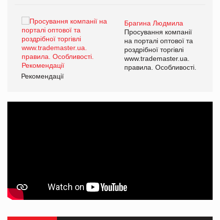
Брагина Людмила
ї
Просування компанії
а
на порталі оптової та
роздрібної торгівлі
www.trademaster.ua.
і.
правила. Особливості.
Рекомендації
Ре