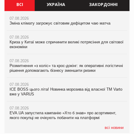
ВСІ
УКРАЇНА
ЗАКОРДОННІ
07.08.2026
07.08.2026
07.08.2026
Зміна клімату загрожує світовим дефіцитом чаю матча
Зміна клімату загрожує світовим дефіцитом чаю матча
Зміна клімату загрожує світовим дефіцитом чаю матча
07.08.2026
07.08.2026
07.08.2026
Криза у Китаї може спричинити великі потрясіння для світової
Криза у Китаї може спричинити великі потрясіння для світової
Криза у Китаї може спричинити великі потрясіння для світової
економіки
економіки
економіки
07.08.2026
07.08.2026
07.08.2026
Розмитнення «з коліс» та крос-докінг: як оперативні логістичні
Розмитнення «з коліс» та крос-докінг: як оперативні логістичні
Kraft Heinz скоротила збиток у першому півріччі
рішення допомагають бізнесу зменшити ризики
рішення допомагають бізнесу зменшити ризики
07.08.2026
07.08.2026
07.08.2026
Продажі Hugo Boss впали на 9%
ICE BOSS цього літа! Новинка морозива від власної ТМ Varto
ICE BOSS цього літа! Новинка морозива від власної ТМ Varto
вже у VARUS
вже у VARUS
07.08.2026
Франція заборонила рекламні дзвінки без згоди клієнтів
07.08.2026
07.08.2026
EVA.UA запустила кампанію «Хто б знав» про асортимент,
EVA.UA запустила кампанію «Хто б знав» про асортимент,
якого покупці не очікують побачити на платформі
якого покупці не очікують побачити на платформі
всі новини