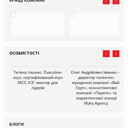
КРАЩІ КОМПАНІЇ
ОСОБИСТОСТІ
,
Тетяна Ільєнко, Executive-
Олег Андрійович Івченко —
ОВ
коуч, сертифікований коуч
директор патентно-
МСС ICF, ментор для
юридичної компанії «Вайз
лідерів
Груп», консалтингової
компанії «Парето» та
маркетингової агенції
Myka Agency.
БЛОГИ