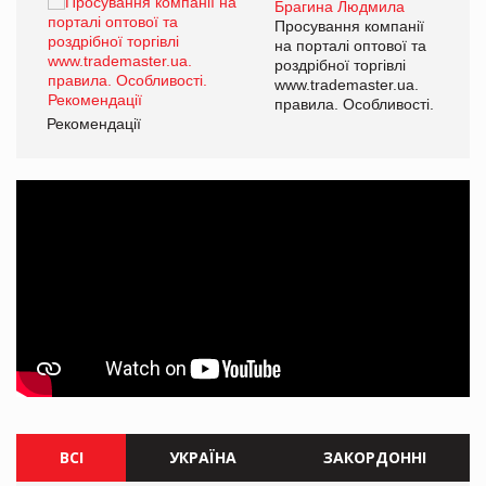
Брагина Людмила
ї
Просування компанії
а
на порталі оптової та
роздрібної торгівлі
www.trademaster.ua.
і.
правила. Особливості.
Рекомендації
Ре
ВСІ
УКРАЇНА
ЗАКОРДОННІ