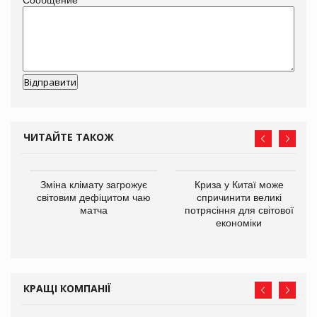
ЧИТАЙТЕ ТАКОЖ
Зміна клімату загрожує
Криза у Китаї може
ne
світовим дефіцитом чаю
спричинити великі
матча
потрясіння для світової
економіки
КРАЩІ КОМПАНІЇ