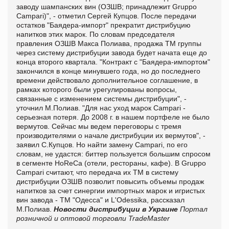
заводу шампанских вин (ОЗШВ; принадлежит Gruppo
Campari)", - отметил Сергей Купцов. После передачи
остатков "Баядера-импорт" прекратит дистрибуцию
напитков этих марок. По словам председателя
правления ОЗШВ Макса Полиава, продажа ТМ группы
через систему дистрибуции завода будет начата еще до
конца второго квартала. "Контракт с "Баядера-импортом"
закончился в конце минувшего года, но до последнего
времени действовало дополнительное соглашение, в
рамках которого были урегулированы вопросы,
связанные с изменением системы дистрибуции", -
уточнил М.Полиав. "Для нас уход марок Campari -
серьезная потеря. До 2008 г. в нашем портфеле не было
вермутов. Сейчас мы ведем переговоры с тремя
производителями о начале дистрибуции их вермутов", -
заявил С.Купцов. Но найти замену Campari, по его
словам, не удастся: биттер пользуется большим спросом
в сегменте HoReCa (отели, рестораны, кафе). В Gruppo
Campari считают, что передача их ТМ в систему
дистрибуции ОЗШВ позволит повысить объемы продаж
напитков за счет синергии импортных марок и игристых
вин завода - ТМ "Одесса" и L'Odessika, рассказал
М.Полиав.
Новости дистрибуции в Украине
Портал
розничной и оптовой торговли TradeMaster