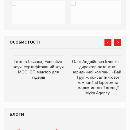
ОСОБИСТОСТІ
,
Тетяна Ільєнко, Executive-
Олег Андрійович Івченко —
ОВ
коуч, сертифікований коуч
директор патентно-
МСС ICF, ментор для
юридичної компанії «Вайз
лідерів
Груп», консалтингової
компанії «Парето» та
маркетингової агенції
Myka Agency.
БЛОГИ