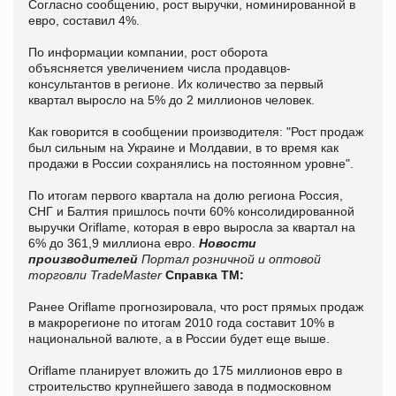
Согласно сообщению, рост выручки, номинированной в
евро, составил 4%.
По информации компании, рост оборота
объясняется увеличением числа продавцов-
консультантов в регионе. Их количество за первый
квартал выросло на 5% до 2 миллионов человек.
Как говорится в сообщении производителя: "Рост продаж
был сильным на Украине и Молдавии, в то время как
продажи в России сохранялись на постоянном уровне".
По итогам первого квартала на долю региона Россия,
СНГ и Балтия пришлось почти 60% консолидированной
выручки Oriflame, которая в евро выросла за квартал на
6% до 361,9 миллиона евро.
Новости
производителей
Портал розничной и оптовой
торговли TradeMaster
Справка ТМ:
Ранее Oriflame прогнозировала, что рост прямых продаж
в макрорегионе по итогам 2010 года составит 10% в
национальной валюте, а в России будет еще выше.
Oriflame планирует вложить до 175 миллионов евро в
строительство крупнейшего завода в подмосковном