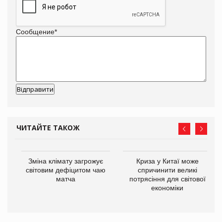
Сообщение
*
ЧИТАЙТЕ ТАКОЖ
Зміна клімату загрожує
Криза у Китаї може
ne
світовим дефіцитом чаю
спричинити великі
матча
потрясіння для світової
економіки