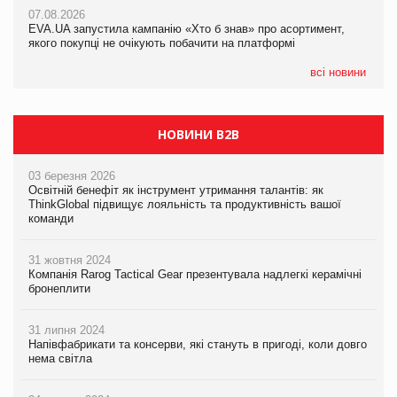
Франція заборонила рекламні дзвінки без згоди клієнтів
07.08.2026
07.08.2026
EVA.UA запустила кампанію «Хто б знав» про асортимент,
EVA.UA запустила кампанію «Хто б знав» про асортимент,
якого покупці не очікують побачити на платформі
якого покупці не очікують побачити на платформі
всі новини
НОВИНИ B2B
03 березня 2026
Освітній бенефіт як інструмент утримання талантів: як
ThinkGlobal підвищує лояльність та продуктивність вашої
команди
31 жовтня 2024
Компанія Rarog Tactical Gear презентувала надлегкі керамічні
бронеплити
31 липня 2024
Напівфабрикати та консерви, які стануть в пригоді, коли довго
нема світла