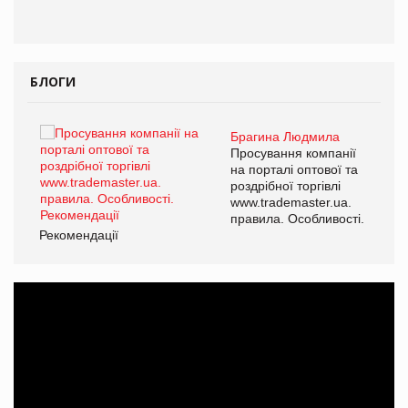
БЛОГИ
Брагина Людмила
ї
Просування компанії
а
на порталі оптової та
роздрібної торгівлі
www.trademaster.ua.
і.
правила. Особливості.
Рекомендації
Ре