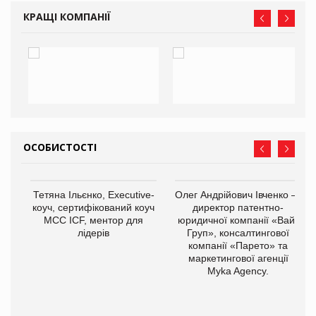
КРАЩІ КОМПАНІЇ
ОСОБИСТОСТІ
Тетяна Ільєнко, Executive-
Олег Андрійович Івченко —
коуч, сертифікований коуч
директор патентно-
МСС ICF, ментор для
юридичної компанії «Вайз
лідерів
Груп», консалтингової
компанії «Парето» та
маркетингової агенції
,
Myka Agency.
ОВ