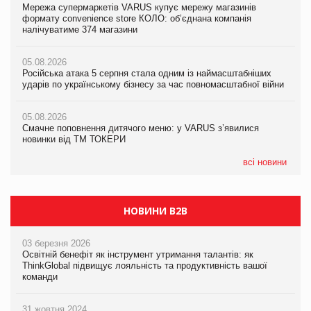
Мережа супермаркетів VARUS купує мережу магазинів
Мережа супермаркетів VARUS купує мережу магазинів
Adidas витратила понад $1 млрд на маркетинг за квартал
формату convenience store КОЛО: об’єднана компанія
формату convenience store КОЛО: об’єднана компанія
налічуватиме 374 магазини
налічуватиме 374 магазини
05.08.2026
Amazon звинуватили у недостовірній рекламі екологічних
05.08.2026
05.08.2026
продуктів
Російська атака 5 серпня стала одним із наймасштабніших
Російська атака 5 серпня стала одним із наймасштабніших
ударів по українському бізнесу за час повномасштабної війни
ударів по українському бізнесу за час повномасштабної війни
05.08.2026
AstraZeneca обговорює найбільшу угоду десятиліття
05.08.2026
05.08.2026
Смачне поповнення дитячого меню: у VARUS з’явилися
Смачне поповнення дитячого меню: у VARUS з’явилися
новинки від ТМ ТОКЕРИ
новинки від ТМ ТОКЕРИ
всі новини
НОВИНИ B2B
03 березня 2026
Освітній бенефіт як інструмент утримання талантів: як
ThinkGlobal підвищує лояльність та продуктивність вашої
команди
31 жовтня 2024