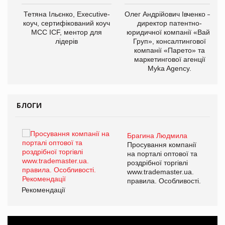
Тетяна Ільєнко, Executive-
Олег Андрійович Івченко —
коуч, сертифікований коуч
директор патентно-
МСС ICF, ментор для
юридичної компанії «Вайз
лідерів
Груп», консалтингової
компанії «Парето» та
маркетингової агенції
,
Myka Agency.
ОВ
БЛОГИ
Брагина Людмила
Просування компанії
на порталі оптової та
роздрібної торгівлі
www.trademaster.ua.
правила. Особливості.
Рекомендації
Ре