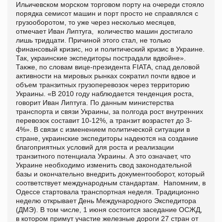
Ильичевском морском торговом порту на очереди стояло
порядка семисот машин и порт просто не справлялся с
грузооборотом, то уже через несколько месяцев,
отмечает Иван Липтуга, количество машин достигало
лишь тридцати. Причиной этого стал, не только
финансовый кризис, но и политический кризис в Украине.
Так, украинские экспедиторы пострадали вдвойне».
Также, по словам вице-президента
FIATA
, спад деловой
активности на мировых рынках сократил почти вдвое и
объем транзитных грузоперевозок через территорию
Украины. «В 2010 году наблюдается тенденция роста,
говорит Иван Липтуга. По данным министерства
транспорта и связи Украины, за полгода рост внутренних
перевозок составит 10-12%, а транзит возрастет до 3-
4%». В связи с изменением политической ситуации в
стране, украинские экспедиторы надеются на создание
благоприятных условий для роста и реализации
транзитного потенциала Украины. А это означает, что
Украине необходимо изменить свод законодательной
базы и окончательно внедрить документооборот, который
соответствует международным стандартам. Напомним, в
Одессе стартовала транспортная неделя. Традиционно
неделю открывает День Международного Экспедитора
(ДМЭ). В том числе, 1 июня состоится заседание ОСЖД,
в котором примут участие железные дороги 27 стран от