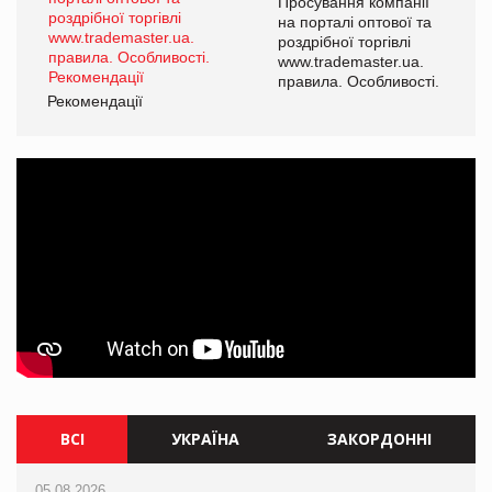
ї
Просування компанії
а
на порталі оптової та
роздрібної торгівлі
www.trademaster.ua.
і.
правила. Особливості.
Рекомендації
Ре
ВСІ
УКРАЇНА
ЗАКОРДОННІ
05.08.2026
05.08.2026
05.08.2026