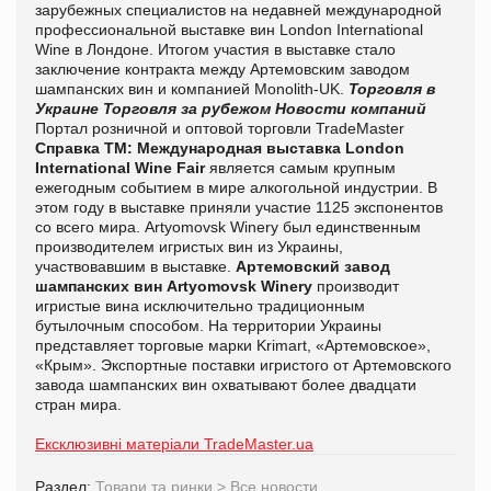
зарубежных специалистов на недавней международной
профессиональной выставке вин London International
Wine в Лондоне. Итогом участия в выставке стало
заключение контракта между Артемовским заводом
шампанских вин и компанией Monolith-UK.
Торговля в
Украине
Торговля за рубежом
Новости компаний
Портал розничной и оптовой торговли TradeMaster
Справка ТМ:
Международная выставка London
International Wine Fair
является самым крупным
ежегодным событием в мире алкогольной индустрии. В
этом году в выставке приняли участие 1125 экспонентов
со всего мира. Artyomovsk Winery был единственным
производителем игристых вин из Украины,
участвовавшим в выставке.
Артемовский завод
шампанских вин Artyomovsk Winery
производит
игристые вина исключительно традиционным
бутылочным способом. На территории Украины
представляет торговые марки Krimаrt, «Артемовское»,
«Крым». Экспортные поставки игристого от Артемовского
завода шампанских вин охватывают более двадцати
стран мира.
Ексклюзивні матеріали TradeMaster.ua
Раздел:
Товари та ринки
>
Все новости