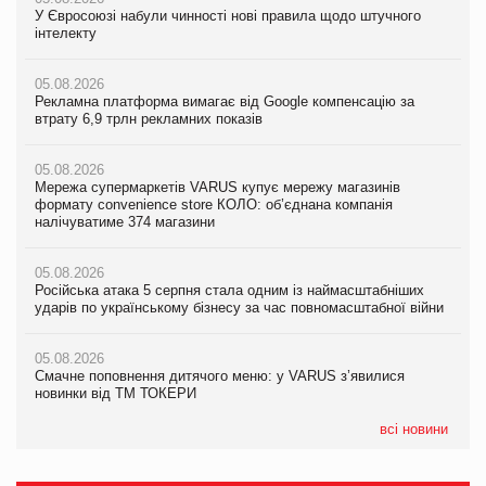
У Євросоюзі набули чинності нові правила щодо штучного
У Євросоюзі набули чинності нові правила щодо штучного
У Євросоюзі набули чинності нові правила щодо штучного
інтелекту
інтелекту
інтелекту
05.08.2026
05.08.2026
05.08.2026
Рекламна платформа вимагає від Google компенсацію за
Рекламна платформа вимагає від Google компенсацію за
Рекламна платформа вимагає від Google компенсацію за
втрату 6,9 трлн рекламних показів
втрату 6,9 трлн рекламних показів
втрату 6,9 трлн рекламних показів
05.08.2026
05.08.2026
05.08.2026
Мережа супермаркетів VARUS купує мережу магазинів
Мережа супермаркетів VARUS купує мережу магазинів
Adidas витратила понад $1 млрд на маркетинг за квартал
формату convenience store КОЛО: об’єднана компанія
формату convenience store КОЛО: об’єднана компанія
налічуватиме 374 магазини
налічуватиме 374 магазини
05.08.2026
Amazon звинуватили у недостовірній рекламі екологічних
05.08.2026
05.08.2026
продуктів
Російська атака 5 серпня стала одним із наймасштабніших
Російська атака 5 серпня стала одним із наймасштабніших
ударів по українському бізнесу за час повномасштабної війни
ударів по українському бізнесу за час повномасштабної війни
05.08.2026
AstraZeneca обговорює найбільшу угоду десятиліття
05.08.2026
05.08.2026
Смачне поповнення дитячого меню: у VARUS з’явилися
Смачне поповнення дитячого меню: у VARUS з’явилися
новинки від ТМ ТОКЕРИ
новинки від ТМ ТОКЕРИ
всі новини