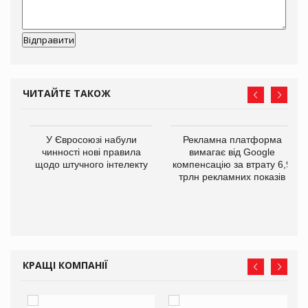
ЧИТАЙТЕ ТАКОЖ
У Євросоюзі набули
Рекламна платформа
го
чинності нові правила
вимагає від Google
щодо штучного інтелекту
компенсацію за втрату 6,9
трлн рекламних показів
КРАЩІ КОМПАНІЇ