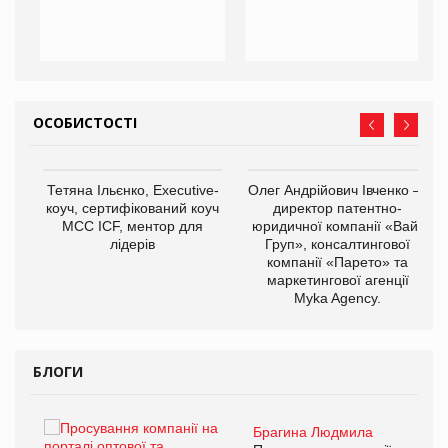
ОСОБИСТОСТІ
,
Тетяна Ільєнко, Executive-
Олег Андрійович Івченко —
ОВ
коуч, сертифікований коуч
директор патентно-
МСС ICF, ментор для
юридичної компанії «Вайз
лідерів
Груп», консалтингової
компанії «Парето» та
маркетингової агенції
Myka Agency.
БЛОГИ
Брагина Людмила