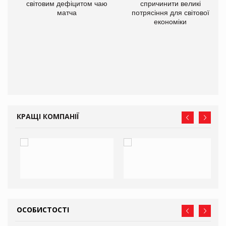
ne
світовим дефіцитом чаю
спричинити великі
матча
потрясіння для світової
економіки
КРАЩІ КОМПАНІЇ
ОСОБИСТОСТІ