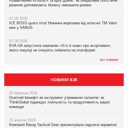
Розмитнення «з коліс» та крос-докінг: як оперативні логістичні
Розмитнення «з коліс» та крос-докінг: як оперативні логістичні
Kraft Heinz скоротила збиток у першому півріччі
рішення допомагають бізнесу зменшити ризики
рішення допомагають бізнесу зменшити ризики
07.08.2026
07.08.2026
07.08.2026
Продажі Hugo Boss впали на 9%
ICE BOSS цього літа! Новинка морозива від власної ТМ Varto
ICE BOSS цього літа! Новинка морозива від власної ТМ Varto
вже у VARUS
вже у VARUS
07.08.2026
Франція заборонила рекламні дзвінки без згоди клієнтів
07.08.2026
07.08.2026
EVA.UA запустила кампанію «Хто б знав» про асортимент,
EVA.UA запустила кампанію «Хто б знав» про асортимент,
якого покупці не очікують побачити на платформі
якого покупці не очікують побачити на платформі
всі новини
НОВИНИ B2B
03 березня 2026
Освітній бенефіт як інструмент утримання талантів: як
ThinkGlobal підвищує лояльність та продуктивність вашої
команди
31 жовтня 2024
Компанія Rarog Tactical Gear презентувала надлегкі керамічні