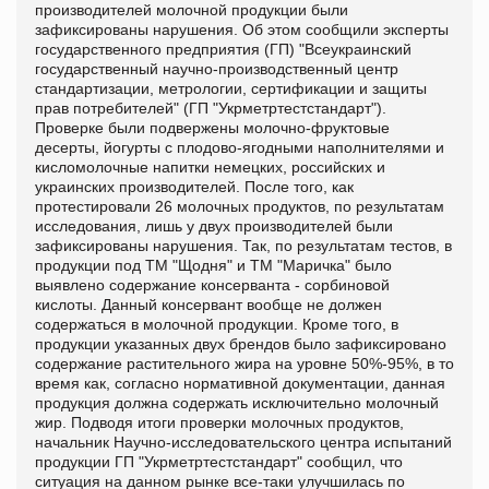
производителей молочной продукции были
зафиксированы нарушения. Об этом сообщили эксперты
государственного предприятия (ГП) "Всеукраинский
государственный научно-производственный центр
стандартизации, метрологии, сертификации и защиты
прав потребителей" (ГП "Укрметртестстандарт").
Проверке были подвержены молочно-фруктовые
десерты, йогурты с плодово-ягодными наполнителями и
кисломолочные напитки немецких, российских и
украинских производителей. После того, как
протестировали 26 молочных продуктов, по результатам
исследования, лишь у двух производителей были
зафиксированы нарушения. Так, по результатам тестов, в
продукции под ТМ "Щодня" и ТМ "Маричка" было
выявлено содержание консерванта - сорбиновой
кислоты. Данный консервант вообще не должен
содержаться в молочной продукции. Кроме того, в
продукции указанных двух брендов было зафиксировано
содержание растительного жира на уровне 50%-95%, в то
время как, согласно нормативной документации, данная
продукция должна содержать исключительно молочный
жир. Подводя итоги проверки молочных продуктов,
начальник Научно-исследовательского центра испытаний
продукции ГП "Укрметртестстандарт" сообщил, что
ситуация на данном рынке все-таки улучшилась по