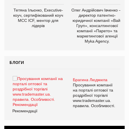
,
Тетяна Ільєнко, Executive-
Олег Андрійович Івченко —
ОВ
коуч, сертифікований коуч
директор патентно-
МСС ICF, ментор для
юридичної компанії «Вайз
лідерів
Груп», консалтингової
компанії «Парето» та
маркетингової агенції
Myka Agency.
БЛОГИ
Брагина Людмила
ї
Просування компанії
а
на порталі оптової та
роздрібної торгівлі
www.trademaster.ua.
і.
правила. Особливості.
Рекомендації
Ре