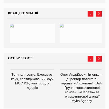
КРАЩІ КОМПАНІЇ
ОСОБИСТОСТІ
Тетяна Ільєнко, Executive-
Олег Андрійович Івченко —
коуч, сертифікований коуч
директор патентно-
МСС ICF, ментор для
юридичної компанії «Вайз
лідерів
Груп», консалтингової
компанії «Парето» та
маркетингової агенції
Myka Agency.