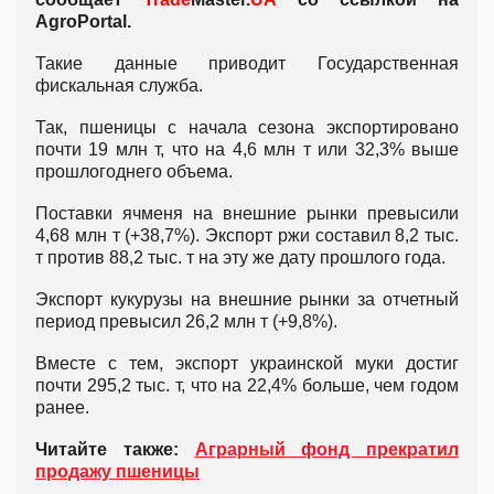
AgroPortal.
Такие данные приводит Государственная
фискальная служба.
Так, пшеницы с начала сезона экспортировано
почти 19 млн т, что на 4,6 млн т или 32,3% выше
прошлогоднего объема.
Поставки ячменя на внешние рынки превысили
4,68 млн т (+38,7%). Экспорт ржи составил 8,2 тыс.
т против 88,2 тыс. т на эту же дату прошлого года.
Экспорт кукурузы на внешние рынки за отчетный
период превысил 26,2 млн т (+9,8%).
Вместе с тем, экспорт украинской муки достиг
почти 295,2 тыс. т, что на 22,4% больше, чем годом
ранее.
Читайте также:
Аграрный фонд прекратил
продажу пшеницы