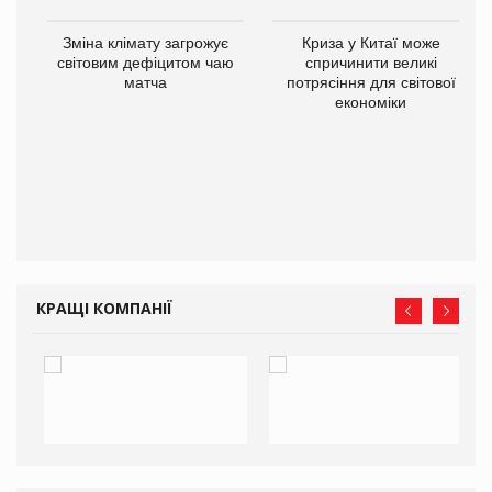
Зміна клімату загрожує
Криза у Китаї може
ne
світовим дефіцитом чаю
спричинити великі
матча
потрясіння для світової
економіки
КРАЩІ КОМПАНІЇ