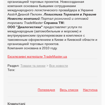
организацией торговых проектов. Новосозданная
компания основана бывшими сотрудниками
международного логистического провайдера в Украине
AsstrA Дианой Пилоян.
Логистика
Торговля в Украине
Новости компаний
Портал розничной и оптовой
торговли TradeMaster
Справка ТМ:
ООО "Диалогистика"
предоставляет услуги по
международным (автомобильным и морским) и
внутриукраинским грузоперевозкам в комплексе с
таможенным оформлением в Киеве и Киевской области и
организацией торговых проектов.
Компания основана в 2010 году.
Ексклюзивні матеріали TradeMaster.ua
Раздел:
Товари та ринки
>
Все новости
Теги:
Попередня
Весь список
Наступна
Коментарі