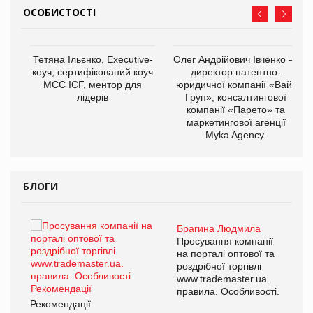
ОСОБИСТОСТІ
,
Тетяна Ільєнко, Executive-
Олег Андрійович Івченко —
ОВ
коуч, сертифікований коуч
директор патентно-
МСС ICF, ментор для
юридичної компанії «Вайз
лідерів
Груп», консалтингової
компанії «Парето» та
маркетингової агенції
Myka Agency.
БЛОГИ
Брагина Людмила
ї
Просування компанії
а
на порталі оптової та
роздрібної торгівлі
www.trademaster.ua.
і.
правила. Особливості.
Рекомендації
Ре