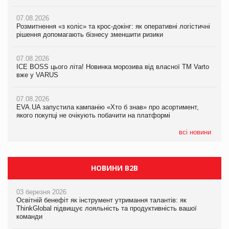
07.08.2026
07.08.2026
07.08.2026
Розмитнення «з коліс» та крос-докінг: як оперативні логістичні
Розмитнення «з коліс» та крос-докінг: як оперативні логістичні
Kraft Heinz скоротила збиток у першому півріччі
рішення допомагають бізнесу зменшити ризики
рішення допомагають бізнесу зменшити ризики
07.08.2026
07.08.2026
07.08.2026
Продажі Hugo Boss впали на 9%
ICE BOSS цього літа! Новинка морозива від власної ТМ Varto
ICE BOSS цього літа! Новинка морозива від власної ТМ Varto
вже у VARUS
вже у VARUS
07.08.2026
Франція заборонила рекламні дзвінки без згоди клієнтів
07.08.2026
07.08.2026
EVA.UA запустила кампанію «Хто б знав» про асортимент,
EVA.UA запустила кампанію «Хто б знав» про асортимент,
якого покупці не очікують побачити на платформі
якого покупці не очікують побачити на платформі
всі новини
НОВИНИ B2B
03 березня 2026
Освітній бенефіт як інструмент утримання талантів: як
ThinkGlobal підвищує лояльність та продуктивність вашої
команди