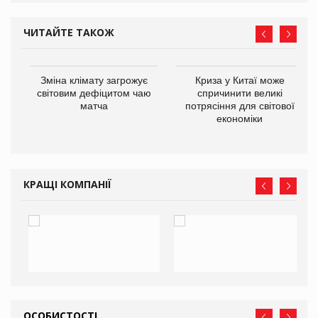
ЧИТАЙТЕ ТАКОЖ
Зміна клімату загрожує
Криза у Китаї може
ne
світовим дефіцитом чаю
спричинити великі
матча
потрясіння для світової
економіки
КРАЩІ КОМПАНІЇ
ОСОБИСТОСТІ