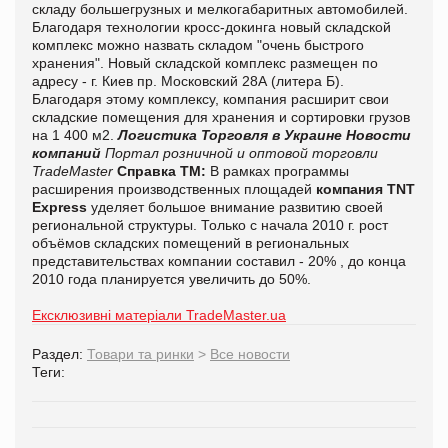
складу большегрузных и мелкогабаритных автомобилей.
Благодаря технологии кросс-докинга новый складской
комплекс можно назвать складом "очень быстрого
хранения". Новый складской комплекс размещен по
адресу - г. Киев пр. Московский 28А (литера Б).
Благодаря этому комплексу, компания расширит свои
складские помещения для хранения и сортировки грузов
на 1 400 м2.
Логистика
Торговля в Украине
Новости
компаний
Портал розничной и оптовой торговли
TradeMaster
Справка ТМ:
В рамках программы
расширения производственных площадей
компания TNT
Express
уделяет большое внимание развитию своей
региональной структуры. Только с начала 2010 г. рост
объёмов складских помещений в региональных
представительствах компании составил - 20% , до конца
2010 года планируется увеличить до 50%.
Ексклюзивні матеріали TradeMaster.ua
Раздел:
Товари та ринки
>
Все новости
Теги: