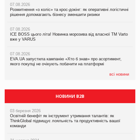
07.08.2026
07.08.2026
07.08.2026
Розмитнення «з коліс» та крос-докінг: як оперативні логістичні
Розмитнення «з коліс» та крос-докінг: як оперативні логістичні
Kraft Heinz скоротила збиток у першому півріччі
рішення допомагають бізнесу зменшити ризики
рішення допомагають бізнесу зменшити ризики
07.08.2026
07.08.2026
07.08.2026
Продажі Hugo Boss впали на 9%
ICE BOSS цього літа! Новинка морозива від власної ТМ Varto
ICE BOSS цього літа! Новинка морозива від власної ТМ Varto
вже у VARUS
вже у VARUS
07.08.2026
Франція заборонила рекламні дзвінки без згоди клієнтів
07.08.2026
07.08.2026
EVA.UA запустила кампанію «Хто б знав» про асортимент,
EVA.UA запустила кампанію «Хто б знав» про асортимент,
якого покупці не очікують побачити на платформі
якого покупці не очікують побачити на платформі
всі новини
НОВИНИ B2B
03 березня 2026
Освітній бенефіт як інструмент утримання талантів: як
ThinkGlobal підвищує лояльність та продуктивність вашої
команди