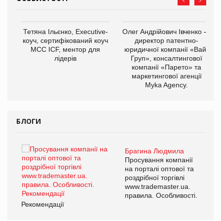
,
Тетяна Ільєнко, Executive-
Олег Андрійович Івченко —
ОВ
коуч, сертифікований коуч
директор патентно-
МСС ICF, ментор для
юридичної компанії «Вайз
лідерів
Груп», консалтингової
компанії «Парето» та
маркетингової агенції
Myka Agency.
БЛОГИ
Брагина Людмила
ї
Просування компанії
а
на порталі оптової та
роздрібної торгівлі
www.trademaster.ua.
і.
правила. Особливості.
Рекомендації
Ре