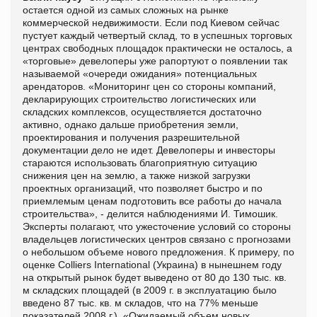
остается одной из самых сложных на рынке
коммерческой недвижимости. Если под Киевом сейчас
пустует каждый четвертый склад, то в успешных торговых
центрах свободных площадок практически не осталось, а
«торговые» девелоперы уже рапортуют о появлении так
называемой «очереди ожидания» потенциальных
арендаторов. «Мониторинг цен со стороны компаний,
декларирующих строительство логистических или
складских комплексов, осуществляется достаточно
активно, однако дальше приобретения земли,
проектирования и получения разрешительной
документации дело не идет. Девелоперы и инвесторы
стараются использовать благоприятную ситуацию
снижения цен на землю, а также низкой загрузки
проектных организаций, что позволяет быстро и по
приемлемым ценам подготовить все работы до начала
строительства», - делится наблюдениями И. Тимошик.
Эксперты полагают, что ужесточение условий со стороны
владельцев логистических центров связано с прогнозами
о небольшом объеме нового предложения. К примеру, по
оценке Colliers International (Украина) в нынешнем году
на открытый рынок будет выведено от 80 до 130 тыс. кв.
м складских площадей (в 2009 г. в эксплуатацию было
введено 87 тыс. кв. м складов, что на 77% меньше
показателей 2008 г.). «Ожидаемый объем новых