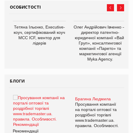
ОСОБИСТОСТІ
,
Тетяна Ільєнко, Executive-
Олег Андрійович Івченко —
ОВ
коуч, сертифікований коуч
директор патентно-
МСС ICF, ментор для
юридичної компанії «Вайз
лідерів
Груп», консалтингової
компанії «Парето» та
маркетингової агенції
Myka Agency.
БЛОГИ
Брагина Людмила
ї
Просування компанії
а
на порталі оптової та
роздрібної торгівлі
www.trademaster.ua.
і.
правила. Особливості.
Рекомендації
Ре