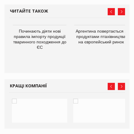
ЧИТАЙТЕ ТАКОЖ
в
Починають діяти нові
Аргентина повертається з
правила імпорту продукції
продуктами птахівництва
тваринного походження до
на європейський ринок
О:
ЄС
КРАЩІ КОМПАНІЇ