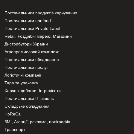
Постачальники продуктів харчування
Постачальники nonfood
Постачальники Private Label
Retail. Роздрібні мережі, Магазини
Дистрибутори України
Агропромисловий комплекс
Постачальники обладнання
Постачальники послуг
Логістичні компанії
Тара та упаковка
Харчові добавки. Інгредієнти.
Постачальники IT-рішень
Складське обладнання
HoReCa
ЗМІ, Агенції, реклама, поліграфія
Транспорт