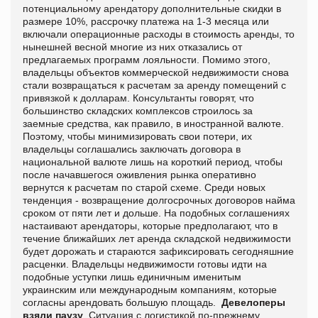
потенциальному арендатору дополнительные скидки в
размере 10%, рассрочку платежа на 1-3 месяца или
включали операционные расходы в стоимость аренды, то
нынешней весной многие из них отказались от
предлагаемых программ лояльности. Помимо этого,
владельцы объектов коммерческой недвижимости снова
стали возвращаться к расчетам за аренду помещений с
привязкой к долларам. Консультанты говорят, что
большинство складских комплексов строилось за
заемные средства, как правило, в иностранной валюте.
Поэтому, чтобы минимизировать свои потери, их
владельцы соглашались заключать договора в
национальной валюте лишь на короткий период, чтобы
после начавшегося оживления рынка оперативно
вернутся к расчетам по старой схеме. Среди новых
тенденция - возвращение долгосрочных договоров найма
сроком от пяти лет и дольше. На подобных соглашениях
настаивают арендаторы, которые предполагают, что в
течение ближайших лет аренда складской недвижимости
будет дорожать и стараются зафиксировать сегодняшние
расценки. Владельцы недвижимости готовы идти на
подобные уступки лишь единичным именитым
украинским или международным компаниям, которые
согласны арендовать большую площадь.
Девелоперы
взяли паузу
Ситуация с логистикой по-прежнему