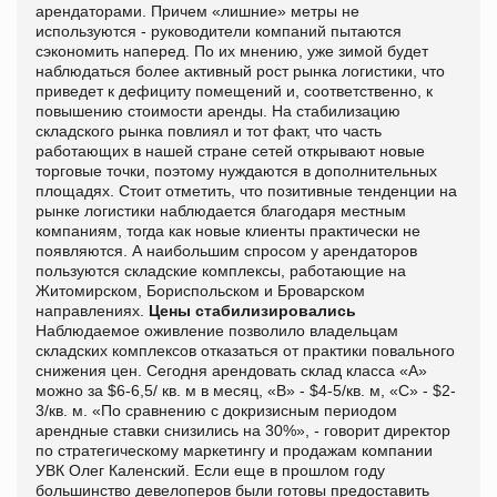
арендаторами. Причем «лишние» метры не
используются - руководители компаний пытаются
сэкономить наперед. По их мнению, уже зимой будет
наблюдаться более активный рост рынка логистики, что
приведет к дефициту помещений и, соответственно, к
повышению стоимости аренды. На стабилизацию
складского рынка повлиял и тот факт, что часть
работающих в нашей стране сетей открывают новые
торговые точки, поэтому нуждаются в дополнительных
площадях. Стоит отметить, что позитивные тенденции на
рынке логистики наблюдается благодаря местным
компаниям, тогда как новые клиенты практически не
появляются. А наибольшим спросом у арендаторов
пользуются складские комплексы, работающие на
Житомирском, Бориспольском и Броварском
направлениях.
Цены стабилизировались
Наблюдаемое оживление позволило владельцам
складских комплексов отказаться от практики повального
снижения цен. Сегодня арендовать склад класса «А»
можно за $6-6,5/ кв. м в месяц, «В» - $4-5/кв. м, «С» - $2-
3/кв. м. «По сравнению с докризисным периодом
арендные ставки снизились на 30%», - говорит директор
по стратегическому маркетингу и продажам компании
УВК Олег Каленский. Если еще в прошлом году
большинство девелоперов были готовы предоставить