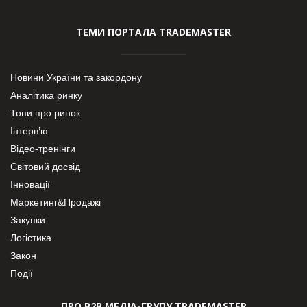
ТЕМИ ПОРТАЛА TRADEMASTER
Новини України та закордону
Аналітика ринку
Топи про ринок
Інтерв’ю
Відео-тренінги
Світовий досвід
Інновації
Маркетинг&Продажі
Закупки
Логістика
Закон
Події
ПРО В2В МЕДІА-ГРУПУ TRADEMASTER