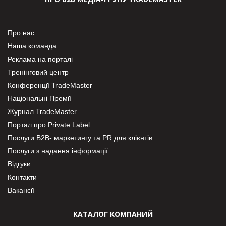
Про нас
Наша команда
Реклама на порталі
Тренінговий центр
Конференції TradeMaster
Національні Премії
Журнал TradeMaster
Портал про Private Label
Послуги В2В- маркетингу та PR для клієнтів
Послуги з надання інформації
Відгуки
Контакти
Вакансії
КАТАЛОГ КОМПАНИЙ