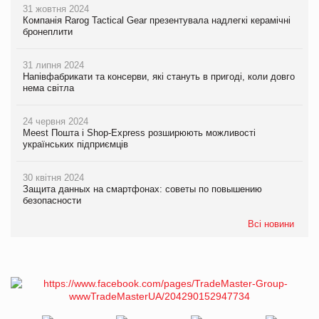
31 жовтня 2024
Компанія Rarog Tactical Gear презентувала надлегкі керамічні
бронеплити
31 липня 2024
Напівфабрикати та консерви, які стануть в пригоді, коли довго
нема світла
24 червня 2024
Meest Пошта і Shop-Express розширюють можливості
українських підприємців
30 квітня 2024
Защита данных на смартфонах: советы по повышению
безопасности
Всі новини