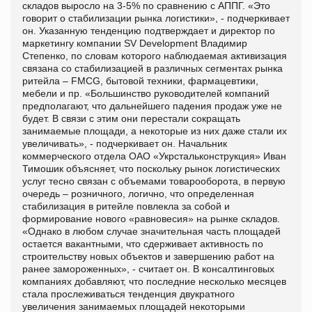
складов выросло на 3-5% по сравнению с АППГ. «Это
говорит о стабилизации рынка логистики», - подчеркивает
он. Указанную тенденцию подтверждает и директор по
маркетингу компании SV Development Владимир
Степенко, по словам которого наблюдаемая активизация
связана со стабилизацией в различных сегментах рынка
ритейла – FMCG, бытовой техники, фармацевтики,
мебели и пр. «Большинство руководителей компаний
предполагают, что дальнейшего падения продаж уже не
будет. В связи с этим они перестали сокращать
занимаемые площади, а некоторые из них даже стали их
увеличивать», - подчеркивает он. Начальник
коммерческого отдела ОАО «Укрстальконструкция» Иван
Тимошик объясняет, что поскольку рынок логистических
услуг тесно связан с объемами товарооборота, в первую
очередь – розничного, логично, что определенная
стабилизация в ритейле повлекла за собой и
формирование нового «равновесия» на рынке складов.
«Однако в любом случае значительная часть площадей
остается вакантными, что сдерживает активность по
строительству новых объектов и завершению работ на
ранее замороженных», - считает он. В консалтинговых
компаниях добавляют, что последние несколько месяцев
стала прослеживаться тенденция двукратного
увеличения занимаемых площадей некоторыми