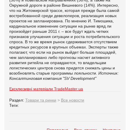
Окружной дороге в районе Вишневого (14%). Интересно,
что на Житомирской трассе, которая прежде была самой
востребованной среди девелоперов, реализация новых
проектов не запланирована. По мнению И. Тимошика,
кардинальное изменение ситуации на рынке вряд ли
произойдет раньше 2011 г. – все будут ждать четких
признаков улучшения ситуации и роста потребительского
спроса. В то же время рынок сдерживается отсутствием
кредитных ресурсов в крупных объемах. Эксперты также
полагают, что если на рынок выйдет больше площадей,
чем запланировано либо прогнозы насчет активного
развития ритейла не оправдаются, то владельцам
логистических центров снова придется снижать цены и
возобновлять старые программы лояльности.
Источник:
Консалтинговая компания "SV Development"
Ексклюзивні матеріали TradeMaster.ua
Раздел:
Товари та ринки
>
Все новости
Теги:
Попередня
Весь список
Наступна