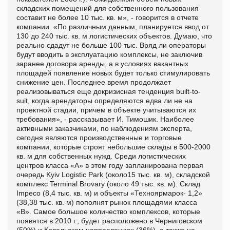
складских помещений для собственного пользования
составит не более 10 тыс. кв. м», - говорится в отчете
компании. «По различным данным, планируется ввод от
130 до 240 тыс. кв. м логистических объектов. Думаю, что
реально сдадут не больше 100 тыс. Вряд ли операторы
будут вводить в эксплуатацию комплексы, не заключив
заранее договора аренды, а в условиях вакантных
площадей появление новых будет только стимулировать
снижение цен. Последнее время продолжает
реализовываться еще докризисная тенденция built-to-
suit, когда арендаторы определяются едва ли не на
проектной стадии, причем в объекте учитываются их
требования», - рассказывает И. Тимошик. Наиболее
активными заказчиками, по наблюдениям эксперта,
сегодня являются производственные и торговые
компании, которые строят небольшие склады в 500-2000
кв. м для собственных нужд. Среди логистических
центров класса «А» в этом году запланирована первая
очередь Kyiv Logistic Park (около15 тыс. кв. м), складской
комплекс Terminal Brovary (около 49 тыс. кв. м). Склад
Impeco (8,4 тыс. кв. м) и объекты «Техноярмарок- 1,2»
(38,38 тыс. кв. м) пополнят рынок площадями класса
«В». Самое большое количество комплексов, которые
появятся в 2010 г., будет расположено в Черниговском
(50%) и Ковельском направлениях (36%), а также на