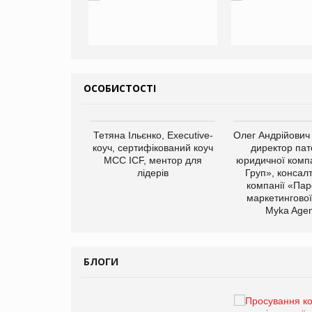
ОСОБИСТОСТІ
арас Ігорович,
Тетяна Ільєнко, Executive-
Олег Андрійович
иробництва ТОВ
коуч, сертифікований коуч
директор пат
Герчак"
МСС ICF, ментор для
юридичної компа
лідерів
Груп», консал
компанії «Пар
маркетингової
Myka Agen
БЛОГИ
Брагина Людмила