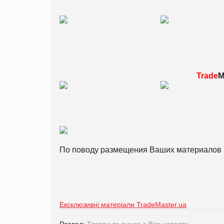
Trade
M
По поводу размещения Ваших материалов 
Ексклюзивні матеріали TradeMaster.ua
Раздел:
Товари та ринки
>
Все новости