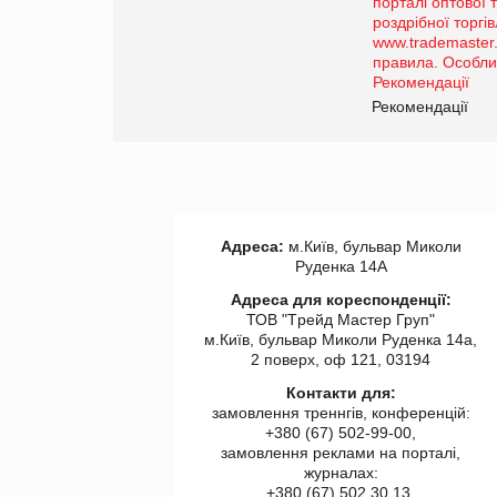
Просування компанії на
порталі оптової та роздрібної
торгівлі www.trademaster.ua.
правила. Особливості.
Рекомендації
Рекомендації
Адреса:
м.Київ, бульвар Миколи
Руденка 14А
Адреса для кореспонденції:
ТОВ "Tрейд Мастер Груп"
м.Київ, бульвар Миколи Руденка 14а,
2 поверх, оф 121, 03194
Контакти для:
замовлення треннгів, конференцій:
+380 (67) 502-99-00,
замовлення реклами на порталі,
журналах:
+380 (67) 502 30 13,