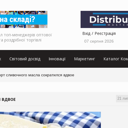
Вхід
Реєстрація
л топ-менеджерів оптової
та роздрібної торгівлі
07 серпня 2026
к
Світовий досвід
Інновації
Маркетинг
Каталог Ком
орт сливочного масла сократился вдвое
21 ли
 ВДВОЕ