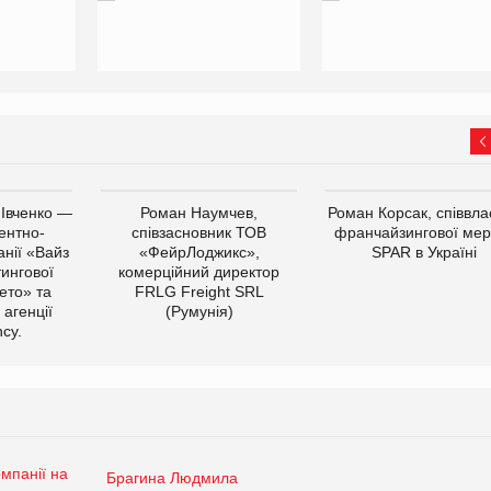
 Івченко —
Роман Наумчев,
Роман Корсак, співвла
ентно-
співзасновник ТОВ
франчайзингової мер
нії «Вайз
«ФейрЛоджикс»,
SPAR в Україні
тингової
комерційний директор
ето» та
FRLG Freight SRL
 агенції
(Румунія)
cy.
Брагина Людмила