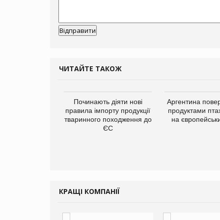
ЧИТАЙТЕ ТАКОЖ
упермаркетів
Починають діяти нові
Аргентина повер
упує мережу
правила імпорту продукції
продуктами пта
нів формату
тваринного походження до
на європейськ
ce store КОЛО:
ЄС
ана компанія
ватиме 374
газини
КРАЩІ КОМПАНІЇ