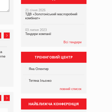
21 січня 2026
ТДВ «Золотоніський маслоробний
комбінат»
03 липня 2023
Тендери компанії
Всі тендери
ка
Bosch заявила про повне
Смачна новинка для
orne
знищення своєї продукції
хвостатих: у VARUS
ТРЕНІНГОВИЙ ЦЕНТР
на складі після російської
з’явилися паучі Varto Paw
атаки
expert від власної ТМ
Яна Олентир
Varto!
Тетяна Ільєнко
повний список
НАЙБЛИЖЧА КОНФЕРЕНЦІЯ