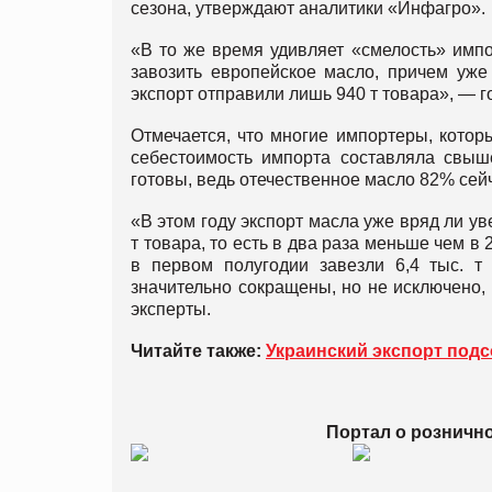
сезона, утверждают аналитики «Инфагро».
«В то же время удивляет «смелость» имп
завозить европейское масло, причем уже
экспорт отправили лишь 940 т товара», — 
Отмечается, что многие импортеры, которы
себестоимость импорта составляла свыше
готовы, ведь отечественное масло 82% сейч
«В этом году экспорт масла уже вряд ли у
т товара, то есть в два раза меньше чем в 
в первом полугодии завезли 6,4 тыс. 
значительно сокращены, но не исключено, 
эксперты.
Читайте также:
Украинский экспорт под
Портал о розничн