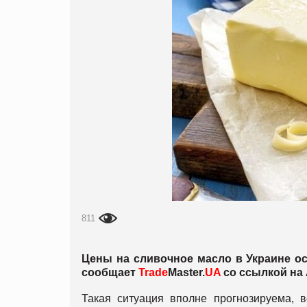
811
Цены на сливочное масло в Украине о
сообщает
Trade
Master.
UA
со ссылкой на
Такая ситуация вполне прогнозируема, в