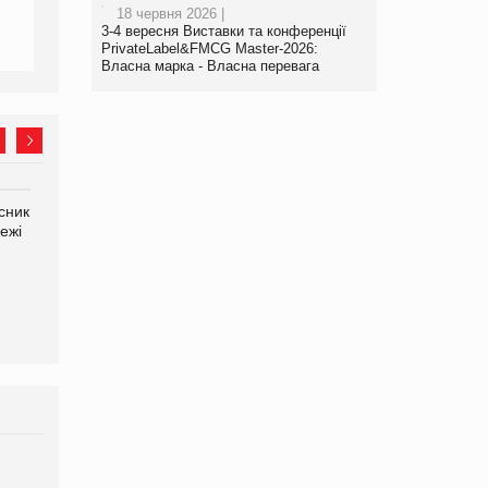
18 червня 2026 |
3-4 вересня Виставки та конференції
PrivateLabel&FMCG Master-2026:
Власна марка - Власна перевага
сник
Олексій Логачов-Михайлов
Яна Сараніна, директор
ежі
Файно маркет Директор
компанії «УкраМарин»
департаменту з
виробництва
Брагина Людмила