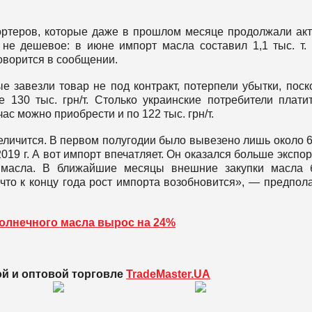
ортеров, которые даже в прошлом месяце продолжали ак
 не дешевое: в июне импорт масла составил 1,1 тыс. т.
говорится в сообщении.
е завезли товар не под контракт, потерпели убытки, поск
 130 тыс. грн/т. Столько украинские потребители плати
ас можно приобрести и по 122 тыс. грн/т.
величится. В первом полугодии было вывезено лишь около 6
2019 г. А вот импорт впечатляет. Он оказался больше экспо
т масла. В ближайшие месяцы внешние закупки масла 
что к концу года рост импорта возобновится», — предпол
солнечного масла вырос на 24%
ой и оптовой торговле
TradeMaster.UA