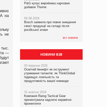
P&G купує виробника харчових
P&G купує виробника харчових
P&G купує виробника харчових
добавок Thorne
добавок Thorne
добавок Thorne
тивно
 А на
06.08.2026
06.08.2026
06.08.2026
Bosch заявила про повне знищення
Bosch заявила про повне знищення
Bosch заявила про повне знищення
своєї продукції на складі після
своєї продукції на складі після
своєї продукції на складі після
ольку
російської атаки
російської атаки
російської атаки
ть не
всі новини
 тыс.
рта —
НОВИНИ B2B
будут
агают
03 березня 2026
Освітній бенефіт як інструмент
утримання талантів: як ThinkGlobal
підвищує лояльність та
продуктивність вашої команди
31 жовтня 2024
Компанія Rarog Tactical Gear
презентувала надлегкі керамічні
бронеплити