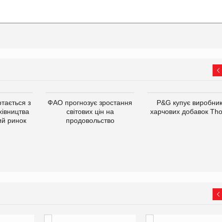
тається з
ФАО прогнозує зростання
P&G купує виробни
хівництва
світових цін на
харчових добавок Th
ий ринок
продовольство