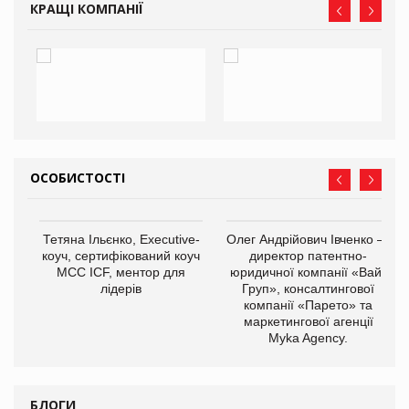
КРАЩІ КОМПАНІЇ
ОСОБИСТОСТІ
,
Тетяна Ільєнко, Executive-
Олег Андрійович Івченко —
ОВ
коуч, сертифікований коуч
директор патентно-
МСС ICF, ментор для
юридичної компанії «Вайз
лідерів
Груп», консалтингової
компанії «Парето» та
маркетингової агенції
Myka Agency.
БЛОГИ