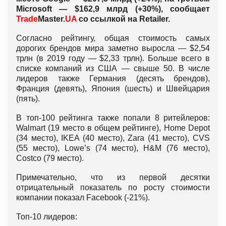
Microsoft — $162,9 млрд (+30%), сообщает
Trade
Master.
UA
со ссылкой на
Rе
tailer.
Согласно рейтингу, общая стоимость самых
дорогих брендов мира заметно выросла — $2,54
трлн (в 2019 году — $2,33 трлн). Больше всего в
списке компаний из США — свыше 50. В числе
лидеров также Германия (десять брендов),
Франция (девять), Япония (шесть) и Швейцария
(пять).
В топ-100 рейтинга также попали 8 ритейлеров:
Walmart (19 место в общем рейтинге), Home Depot
(34 место), IKEA (40 место), Zara (41 место), CVS
(55 место), Lowe’s (74 место), H&M (76 место),
Costco (79 место).
Примечательно, что из первой десятки
отрицательный показатель по росту стоимости
компании показал Facebook (-21%).
Топ-10 лидеров: