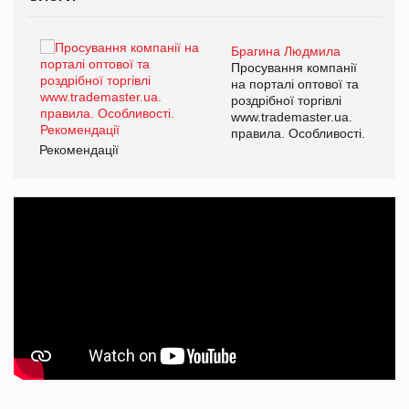
Брагина Людмила
ї
Просування компанії
а
на порталі оптової та
роздрібної торгівлі
www.trademaster.ua.
і.
правила. Особливості.
Рекомендації
Ре