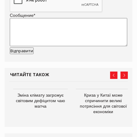
Сообщение
*
ЧИТАЙТЕ ТАКОЖ
Зміна клімату загрожує
Криза у Китаї може
ne
світовим дефіцитом чаю
спричинити великі
матча
потрясіння для світової
економіки