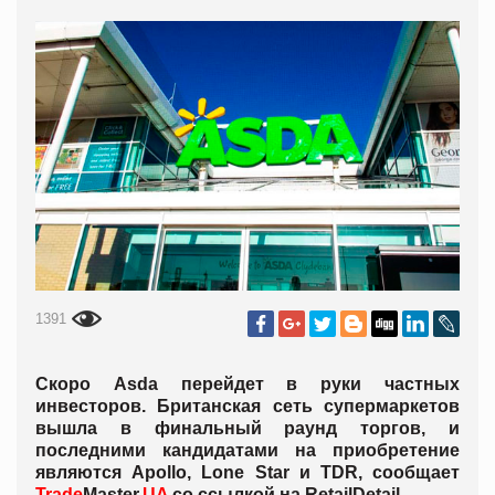
1391
Скоро Asda перейдет в руки частных
инвесторов. Британская сеть супермаркетов
вышла в финальный раунд торгов, и
последними кандидатами на приобретение
являются Apollo, Lone Star и TDR, сообщает
Trade
Master.
UA
со ссылкой на
RetailDetail.