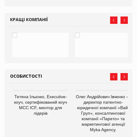
КРАЩІ КОМПАНІЇ
ОСОБИСТОСТІ
Тетяна Ільєнко, Executive-
Олег Андрійович Івченко —
коуч, сертифікований коуч
директор патентно-
МСС ICF, ментор для
юридичної компанії «Вайз
лідерів
Груп», консалтингової
компанії «Парето» та
маркетингової агенції
,
Myka Agency.
ОВ