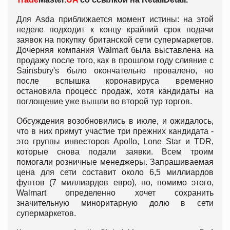
Для Asda приближается момент истины: на этой
неделе подходит к концу крайний срок подачи
заявок на покупку британской сети супермаркетов.
Дочерняя компания Walmart была выставлена на
продажу после того, как в прошлом году слияние с
Sainsbury's было окончательно провалено, но
после вспышка коронавируса временно
остановила процесс продаж, хотя кандидаты на
поглощение уже вышли во второй тур торгов.
Обсуждения возобновились в июле, и ожидалось,
что в них примут участие три прежних кандидата -
это группы инвесторов Apollo, Lone Star и TDR,
которые снова подали заявки. Всем троим
помогали розничные менеджеры. Запрашиваемая
цена для сети составит около 6,5 миллиардов
фунтов (7 миллиардов евро), но, помимо этого,
Walmart определенно хочет сохранить
значительную миноритарную долю в сети
супермаркетов.