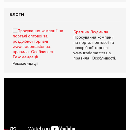
БЛОГИ
Брагина Людмила
ї
Просування компанії
а
на порталі оптової та
роздрібної торгівлі
www.trademaster.ua.
і.
правила. Особливості.
Рекомендації
Ре