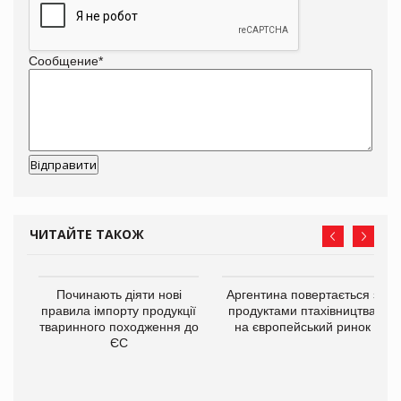
Сообщение
*
ЧИТАЙТЕ ТАКОЖ
в
Починають діяти нові
Аргентина повертається з
правила імпорту продукції
продуктами птахівництва
тваринного походження до
на європейський ринок
О:
ЄС