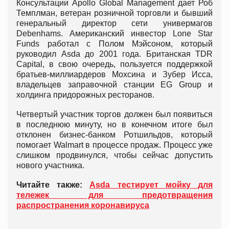
Консультации Apollo Global Management дает Роб
Темплман, ветеран розничной торговли и бывший
генеральный директор сети универмагов
Debenhams. Американский инвестор Lone Star
Funds работал с Полом Мэйсоном, который
руководил Asda до 2001 года. Британская TDR
Capital, в свою очередь, пользуется поддержкой
братьев-миллиардеров Мохсина и Зубер Исса,
владельцев заправочной станции EG Group и
холдинга придорожных ресторанов.
Четвертый участник торгов должен был появиться
в последнюю минуту, но в конечном итоге был
отклонен бизнес-банком Ротшильдов, который
помогает Walmart в процессе продаж. Процесс уже
слишком продвинулся, чтобы сейчас допустить
нового участника.
Читайте также:
Asda тестирует мойку для
тележек для предотвращения
распространения коронавируса