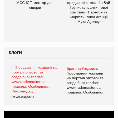
МСС ICF, ментор для
юридичної компанії «Вайз
лідерів
Груп», консалтингової
компанії «Парето» та
маркетингової агенції
Myka Agency.
БЛОГИ
Брагина Людмила
ї
Просування компанії
а
на порталі оптової та
роздрібної торгівлі
www.trademaster.ua.
і.
правила. Особливості.
Рекомендації
Ре