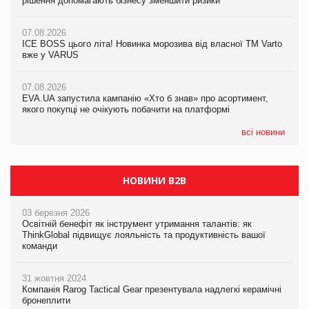
рішення допомагають бізнесу зменшити ризики
рішення допомагають бізнесу зменшити ризики
07.08.2026
07.08.2026
07.08.2026
Продажі Hugo Boss впали на 9%
ICE BOSS цього літа! Новинка морозива від власної ТМ Varto
ICE BOSS цього літа! Новинка морозива від власної ТМ Varto
вже у VARUS
вже у VARUS
07.08.2026
Франція заборонила рекламні дзвінки без згоди клієнтів
07.08.2026
07.08.2026
EVA.UA запустила кампанію «Хто б знав» про асортимент,
EVA.UA запустила кампанію «Хто б знав» про асортимент,
якого покупці не очікують побачити на платформі
якого покупці не очікують побачити на платформі
всі новини
НОВИНИ B2B
03 березня 2026
Освітній бенефіт як інструмент утримання талантів: як
ThinkGlobal підвищує лояльність та продуктивність вашої
команди
31 жовтня 2024
Компанія Rarog Tactical Gear презентувала надлегкі керамічні
бронеплити