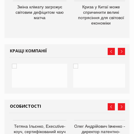
Зміна клімату загрожує
Криза у Китаї може
ne
світовим дефіцитом чаю
спричинити великі
матча
потрясіння для світової
економіки
КРАЩІ КОМПАНІЇ
ОСОБИСТОСТІ
,
Тетяна Ільєнко, Executive-
Олег Андрійович Івченко —
ОВ
коуч, сертифікований коуч
директор патентно-