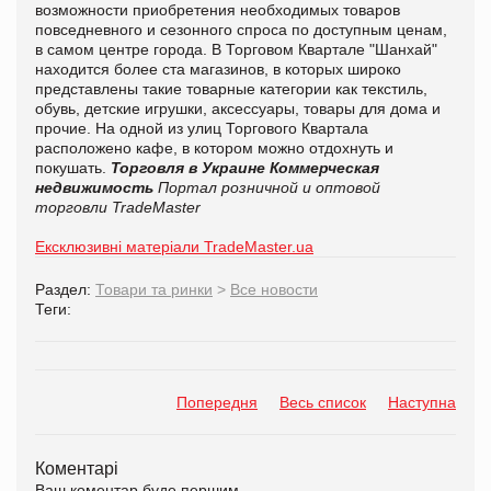
возможности приобретения необходимых товаров
повседневного и сезонного спроса по доступным ценам,
в самом центре города. В Торговом Квартале "Шанхай"
находится более ста магазинов, в которых широко
представлены такие товарные категории как текстиль,
обувь, детские игрушки, аксессуары, товары для дома и
прочие. На одной из улиц Торгового Квартала
расположено кафе, в котором можно отдохнуть и
покушать.
Торговля в Украине
Коммерческая
недвижимость
Портал розничной и оптовой
торговли TradeMaster
Ексклюзивні матеріали TradeMaster.ua
Раздел:
Товари та ринки
>
Все новости
Теги:
Попередня
Весь список
Наступна
Коментарі
Ваш коментар буде першим.