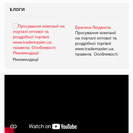
БЛОГИ
Брагина Людмила
ї
Просування компанії
а
на порталі оптової та
роздрібної торгівлі
www.trademaster.ua.
і.
правила. Особливості.
Рекомендації
Ре