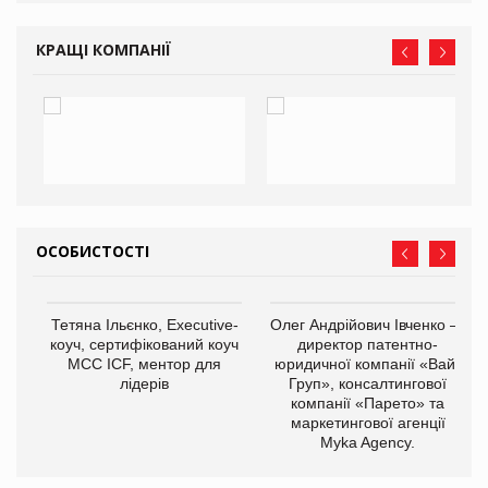
ne
КРАЩІ КОМПАНІЇ
ОСОБИСТОСТІ
,
Тетяна Ільєнко, Executive-
Олег Андрійович Івченко —
ОВ
коуч, сертифікований коуч
директор патентно-
МСС ICF, ментор для
юридичної компанії «Вайз
лідерів
Груп», консалтингової
компанії «Парето» та
маркетингової агенції
Myka Agency.