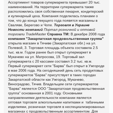
Ассортимент товаров супермаркета превышает 20 тыс.
наименований. На территории супермаркета также
расположились своя собственная пекарня, кондитерский
и кулинарный цеха. Компания поделилась планами о
том, что до конца текущего года появятся магазины в
Сваляве, Берегово и Чопе.
Торговля в Украине
Новости компаний
Портал розничной и оптовой
торговли TradeMaster
Справка ТМ:
В декабре 2008 года
компания "Закарпатская продовольственная группа"
открыла магазин в Тячиве (Закарпатская обл.) на ул.
Полевой, 3. Торговая площадь объекта составила 2.5
тыс. кв.м. Годом ранее был открыт супермаркет в
Мукачево на ул. Матросова, 19. Торговый зал
супермаркета с 20 кассами составил 3.2 тыс. кв.м.
Первый супермаркет сети "Барва" был открыт в Ужгороде
в мае 2006 года. На сегодняшний день сеть продуктовых
супермаркетов "Барва" присутствует в таких городах
Закарпатской области как Ужгород, Мукачево,
Виноградово, Тячив. Владельцем сети супермаркетов
"Барва" является ООО "Закарпатская продовольственная
группа" основанная в 2001 году. Основными
направлениями деятельности компании является
оптовая торговля алкогольными напитками и табачными
изделиями, розничная торговля в неспециализированных
магазинах с продовольственным ассортиментом. Для