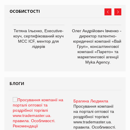
ОСОБИСТОСТІ
,
Тетяна Ільєнко, Executive-
Олег Андрійович Івченко —
ОВ
коуч, сертифікований коуч
директор патентно-
МСС ICF, ментор для
юридичної компанії «Вайз
лідерів
Груп», консалтингової
компанії «Парето» та
маркетингової агенції
Myka Agency.
БЛОГИ
Брагина Людмила
ї
Просування компанії
а
на порталі оптової та
роздрібної торгівлі
www.trademaster.ua.
і.
правила. Особливості.