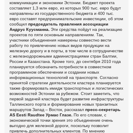
коммуникации и экономики Эстонии. Бюджет проекта
составляет 1,3 млн евро, из которых 900 тыс. евро будут
направлены из государственного бюджета и 400 тыс.
евро составят предпринимательские инвестиции, об этом
сообщил
председатель правления ассоциации
Андрус Куусманна.
Эти средства пойдут на реализацию
проектов по пяти основным направлениям. Так,
участники объединения намерены совместно вести
работу по привлечению новых видов продукции на
железную дорогу и в порты, в том числе в сотрудничестве
с железнодорожными администрациями стран Балтии,
России и Казахстана. Кроме того, до сентября 2010 года
планируется обозначить потребности в совместном
программном обеспечении и создании новых
информационных технологий на транспорте. Согласно
принятой стратегии деятельности кластера планируется
также формировать имидж транспортных и логистических
возможностей Эстонии за рубежом. Стоит заметить, что
первой задачей кластера будет развитие инфраструктуры
Таллинского порта и формирование новых транзитных
маршрутов Запад – Восток, рассказал
пресс-секретарь
AS Eesti Raudtee Урмас Глазе.
По его словам, с
экономической точки зрения это объединение очень
выгодно для железной дороги, поскольку позволит
привлечь дополнительных клиентов.
По мнению