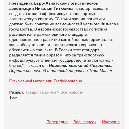
президента Евро-Азиатской логистической
ассоциации Николая Титюхина
, кластер позволит
создать в стране эффективную транспортную
логистическую систему. "С точки зрения логистики
должно быть сочетание возможностей частного бизнеса и
государства. В европейских государствах логистика
развивается в рамках единого стандарта:
единовременное развитие контейнерных терминалов,
зоны обслуживания и логистического сервиса по
обеспечению транзита. В России этот стандарт
разделяется таким образом, что за транспортную
инфраструктуру отвечает государство, а за логистику -
бизнес", - сказал он.
Новости компаний
Логистика
Портал розничной и оптовой торговли TradeMaster
Ексклюзивні матеріали TradeMaster.ua
Раздел:
Товари та ринки
>
Все новости
Теги:
Попередня
Весь список
Наступна