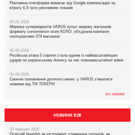
Рекламна платформа вимагає від Google компенсацію за
Рекламна платформа вимагає від Google компенсацію за
Рекламна платформа вимагає від Google компенсацію за
втрату 6,9 трлн рекламних показів
втрату 6,9 трлн рекламних показів
втрату 6,9 трлн рекламних показів
05.08.2026
05.08.2026
05.08.2026
Мережа супермаркетів VARUS купує мережу магазинів
Мережа супермаркетів VARUS купує мережу магазинів
Adidas витратила понад $1 млрд на маркетинг за квартал
формату convenience store КОЛО: об’єднана компанія
формату convenience store КОЛО: об’єднана компанія
налічуватиме 374 магазини
налічуватиме 374 магазини
05.08.2026
Amazon звинуватили у недостовірній рекламі екологічних
05.08.2026
05.08.2026
продуктів
Російська атака 5 серпня стала одним із наймасштабніших
Російська атака 5 серпня стала одним із наймасштабніших
ударів по українському бізнесу за час повномасштабної війни
ударів по українському бізнесу за час повномасштабної війни
05.08.2026
AstraZeneca обговорює найбільшу угоду десятиліття
05.08.2026
05.08.2026
Смачне поповнення дитячого меню: у VARUS з’явилися
Смачне поповнення дитячого меню: у VARUS з’явилися
новинки від ТМ ТОКЕРИ
новинки від ТМ ТОКЕРИ
всі новини
НОВИНИ B2B
03 березня 2026
Освітній бенефіт як інструмент утримання талантів: як