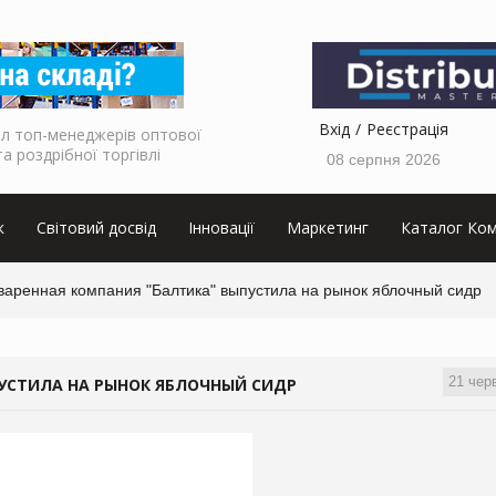
Вхід
Реєстрація
л топ-менеджерів оптової
та роздрібної торгівлі
08 серпня 2026
к
Світовий досвід
Інновації
Маркетинг
Каталог Ком
варенная компания "Балтика" выпустила на рынок яблочный сидр
21 чер
УСТИЛА НА РЫНОК ЯБЛОЧНЫЙ СИДР