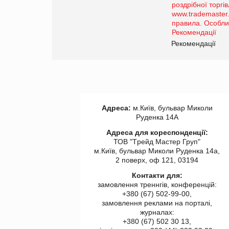
порталі оптової та
роздрібної торгівлі
www.trademaster.ua.
правила. Особливості.
ії
Рекомендації
Адреса:
м.Київ, бульвар Миколи
Руденка 14А
Адреса для кореспонденції:
ТОВ "Tрейд Мастер Груп"
м.Київ, бульвар Миколи Руденка 14а,
2 поверх, оф 121, 03194
Контакти для:
замовлення треннгів, конференцій:
+380 (67) 502-99-00,
замовлення реклами на порталі,
журналах:
+380 (67) 502 30 13,