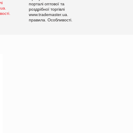
порталі оптової та
роздрібної торгівлі
www.trademaster.ua.
правила. Особливості.
Рекомендації