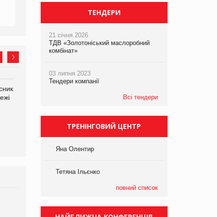
ТЕНДЕРИ
21 січня 2026
ТДВ «Золотоніський маслоробний
комбінат»
03 липня 2023
Тендери компанії
сник
Олексій Логачов-Михайлов
Яна Сараніна, директор
ежі
Файно маркет Директор
Всі тендери
компанії «УкраМарин»
департаменту з
виробництва
ТРЕНІНГОВИЙ ЦЕНТР
Яна Олентир
Тетяна Ільєнко
повний список
Брагина Людмила
Просування компанії на
НАЙБЛИЖЧА КОНФЕРЕНЦІЯ