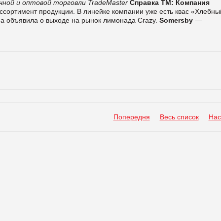
чной и оптовой торговли TradeMaster
Справка ТМ:
Компания
ссортимент продукции. В линейке компании уже есть квас «Хлебны
на объявила о выходе на рынок лимонада Crazy.
Somersby
—
Попередня
Весь список
Нас