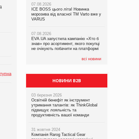
07.08.2026
07.08.2026
й
ICE BOSS цього літа! Новинка
ICE BOSS цього літа! Новинка
07.08.2026
морозива від власної ТМ Varto вже у
морозива від власної ТМ Varto вже у
Франція заборонила рекламні дзвінки
VARUS
VARUS
без згоди клієнтів
07.08.2026
07.08.2026
EVA.UA запустила кампанію «Хто б
EVA.UA запустила кампанію «Хто б
знав» про асортимент, якого покупці
знав» про асортимент, якого покупці
не очікують побачити на платформі
не очікують побачити на платформі
всі новини
тупна
НОВИНИ B2B
03 березня 2026
Освітній бенефіт як інструмент
утримання талантів: як ThinkGlobal
підвищує лояльність та
продуктивність вашої команди
31 жовтня 2024
Компанія Rarog Tactical Gear