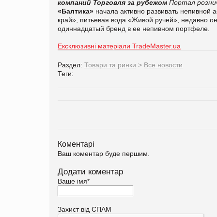
компаний
Торговля за рубежом
Портал розни
«Балтика»
начала активно развивать непивной а
край», питьевая вода «Живой ручей», недавно о
одиннадцатый бренд в ее непивном портфеле.
Ексклюзивні матеріали TradeMaster.ua
Раздел:
Товари та ринки
>
Все новости
Теги:
Коментарі
Ваш коментар буде першим.
Додати коментар
Ваше імя
*
Захист від СПАМ