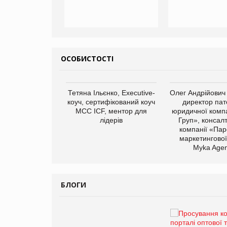
ОСОБИСТОСТІ
арас Ігорович,
Тетяна Ільєнко, Executive-
Олег Андрійович
иробництва ТОВ
коуч, сертифікований коуч
директор пат
Герчак"
МСС ICF, ментор для
юридичної компа
лідерів
Груп», консал
компанії «Пар
маркетингової
Myka Agen
БЛОГИ
Брагина Людмила
Просування компанії на