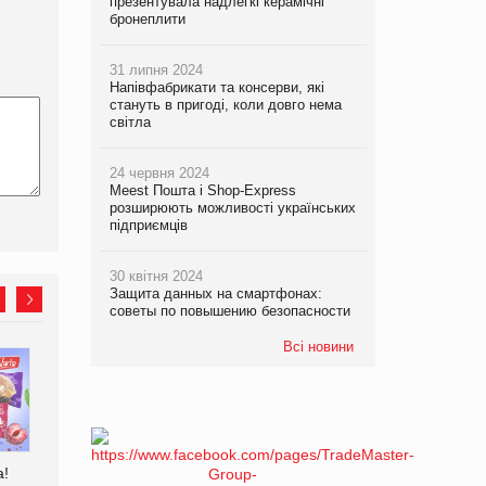
презентувала надлегкі керамічні
бронеплити
31 липня 2024
Напівфабрикати та консерви, які
стануть в пригоді, коли довго нема
світла
24 червня 2024
Meest Пошта і Shop-Express
розширюють можливості українських
підприємців
30 квітня 2024
Защита данных на смартфонах:
советы по повышению безопасности
Всі новини
EVA.UA запустила
Kraft Heinz скоротила
кампанію «Хто б знав» про
збиток у першому півріччі
асортимент, якого покупці
не очікують побачити на
платформі
а!