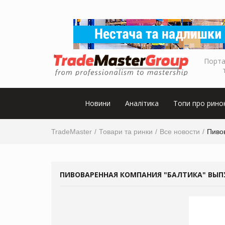
Порта
Новини
Аналітика
Топи про рино
TradeMaster
Товари та ринки
Все новости
Пиво
ПИВОВАРЕННАЯ КОМПАНИЯ "БАЛТИКА" ВЫП