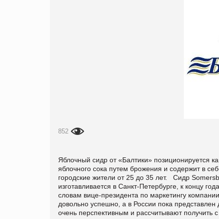
852
Яблочный сидр от «Балтики» позиционируется как
яблочного сока путем брожения и содержит в се
городские жители от 25 до 35 лет. Сидр Somers
изготавливается в Санкт-Петербурге, к концу го
словам вице-президента по маркетингу компани
довольно успешно, а в России пока представле
очень перспективным и рассчитывают получить 