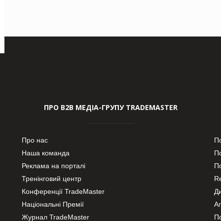
ПРО В2В МЕДІА-ГРУПУ TRADEMASTER
Про нас
П
Наша команда
П
Реклама на порталі
По
Тренінговий центр
Re
Конференції TradeMaster
Д
Національні Премії
А
Журнал TradeMaster
П