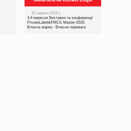
порталі оптової та
роздрібної торгівлі
18 червня 2026 |
www.trademaster.ua.
3-4 вересня Виставки та конференції
правила. Особливості.
PrivateLabel&FMCG Master-2026:
Власна марка - Власна перевага