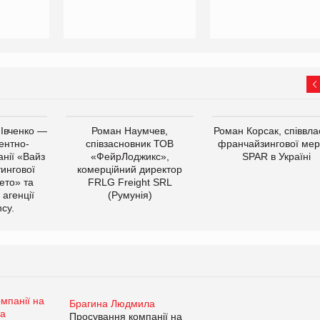
 Івченко —
Роман Наумчев,
Роман Корсак, співвла
ентно-
співзасновник ТОВ
франчайзингової мер
нії «Вайз
«ФейрЛоджикс»,
SPAR в Україні
тингової
комерційний директор
ето» та
FRLG Freight SRL
 агенції
(Румунія)
cy.
Брагина Людмила
Просування компанії на