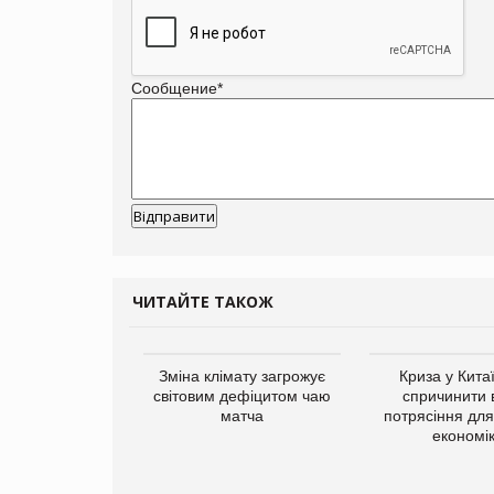
Сообщение
*
ЧИТАЙТЕ ТАКОЖ
ує виробника
Зміна клімату загрожує
Криза у Кита
добавок Thorne
світовим дефіцитом чаю
спричинити 
матча
потрясіння для 
економі