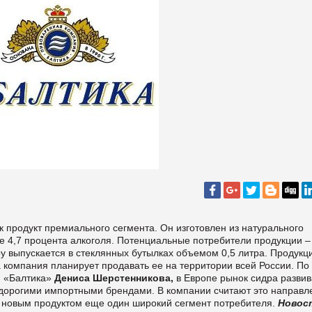
 продукт премиального сегмента. Он изготовлен из натурального
бе 4,7 процента алкоголя. Потенциальные потребители продукции –
by выпускается в стеклянных бутылках объемом 0,5 литра. Продукц
да компания планирует продавать ее на территории всей России. По
и «Балтика»
Дениса Шерстенникова
,
в Европе рынок сидра развив
н дорогими импортными брендами. В компании считают это направл
с новым продуктом еще один широкий сегмент потребителя.
Новос