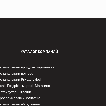
КАТАЛОГ КОМПАНИЙ
остачальники продуктів харчування
остачальники nonfood
стачальники Private Label
tail. Роздрібні мережі, Магазини
истрибутори України
гропромисловий комплекс
остачальники обладнання