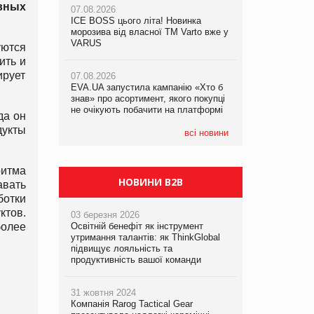
вных
07.08.2026
07.08.2026
ICE BOSS цього літа! Новинка
ICE BOSS цього літа! Новинка
07.08.2026
морозива від власної ТМ Varto вже у
морозива від власної ТМ Varto вже у
Франція заборонила рекламні дзвінки
VARUS
VARUS
уются
без згоди клієнтів
ить и
ирует
07.08.2026
07.08.2026
EVA.UA запустила кампанію «Хто б
EVA.UA запустила кампанію «Хто б
знав» про асортимент, якого покупці
знав» про асортимент, якого покупці
не очікують побачити на платформі
не очікують побачити на платформі
да он
дукты
всі новини
ритма
НОВИНИ B2B
авать
ботки
ктов.
03 березня 2026
более
Освітній бенефіт як інструмент
утримання талантів: як ThinkGlobal
підвищує лояльність та
продуктивність вашої команди
31 жовтня 2024
Компанія Rarog Tactical Gear