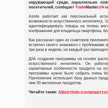
окружающей среде, параллельно пов
посетителей, сообщает
Trade
Master.
UA
с
Asisto работает как персональный асс
возможности искусственного интеллекта. 
идентифицировать товары на полках мага
изображение для владельца смартфона, бла
Как рассказал один из соавторов приложен
встретил своего знакомого с проблемами з
три раза в неделю, но каждый раз приходит
Для создания программы на основе распо
искусственного интеллекта. Он работа
характерные особенности продукта на ос
программы нужно было собрать очень бо
Приложение использует базу данных прод
чем 30 миллионах продуктов.
Читайте также:
Albert Heijn отключает 