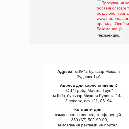
Брагина Людмила
Просування компанії на
порталі оптової та роздрібної
торгівлі www.trademaster.ua.
правила. Особливості.
Рекомендації
Рекомендації
Адреса:
м.Київ, бульвар Миколи
Руденка 14А
Адреса для кореспонденції:
ТОВ "Tрейд Мастер Груп"
м.Київ, бульвар Миколи Руденка 14а,
2 поверх, оф 121, 03194
Контакти для:
замовлення треннгів, конференцій:
+380 (67) 502-99-00,
замовлення реклами на порталі,