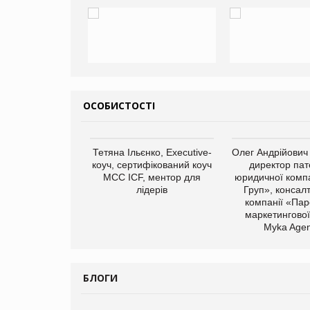
ОСОБИСТОСТІ
арас Ігорович,
Тетяна Ільєнко, Executive-
Олег Андрійович
иробництва ТОВ
коуч, сертифікований коуч
директор пат
Герчак"
МСС ICF, ментор для
юридичної компа
лідерів
Груп», консал
компанії «Пар
маркетингової
Myka Agen
БЛОГИ