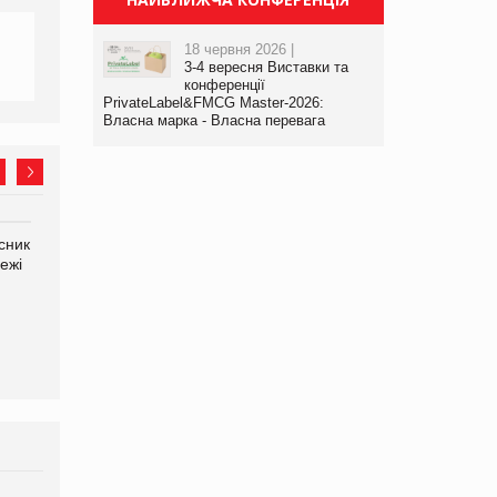
18 червня 2026 |
3-4 вересня Виставки та
конференції
PrivateLabel&FMCG Master-2026:
Власна марка - Власна перевага
сник
Олексій Логачов-Михайлов
Яна Сараніна, директор
ежі
Файно маркет Директор
компанії «УкраМарин»
департаменту з
виробництва