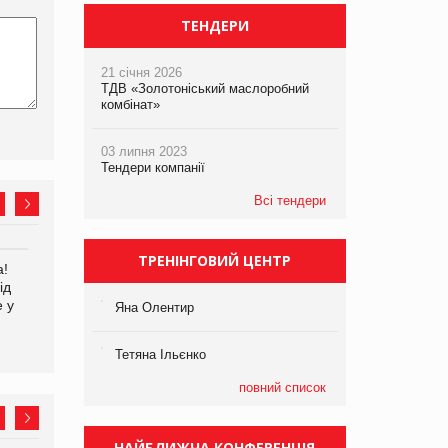
ТЕНДЕРИ
21 січня 2026
ТДВ «Золотоніський маслоробний
комбінат»
03 липня 2023
Тендери компанії
Всі тендери
ТРЕНІНГОВИЙ ЦЕНТР
а!
EVA.UA запустила
Kraft Heinz скоротила
ід
кампанію «Хто б знав» про
збиток у першому півріччі
е у
асортимент, якого покупці
Яна Олентир
не очікують побачити на
платформі
Тетяна Ільєнко
повний список
НАЙБЛИЖЧА КОНФЕРЕНЦІЯ