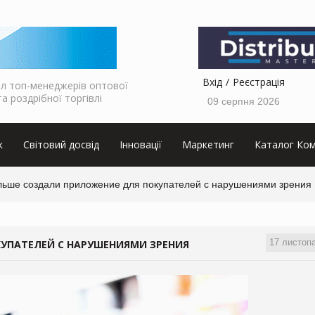
Вхід
Реєстрація
л топ-менеджерів оптової
та роздрібної торгівлі
09 серпня 2026
к
Світовий досвід
Інновації
Маркетинг
Каталог Ком
льше создали приложение для покупателей с нарушениями зрения
17 листоп
УПАТЕЛЕЙ С НАРУШЕНИЯМИ ЗРЕНИЯ