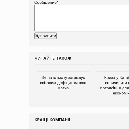
Сообщение
*
ЧИТАЙТЕ ТАКОЖ
ує виробника
Зміна клімату загрожує
Криза у Кита
добавок Thorne
світовим дефіцитом чаю
спричинити 
матча
потрясіння для 
економі
КРАЩІ КОМПАНІЇ