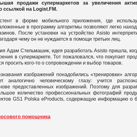
ышая продажи супермаркетов за увеличения акти
о ссылкой на Logist.FM.
истент в форме мобильного приложения, где использ
Заложенные в программу алгоритмы позволяют легко наход
зинов. После установки на устройство Asisto интерпрет
годаря чему он не нуждается в помощи третьих лиц.
ия Адам Стельмашик, идея разработать Asisto пришла, ког
рения в супермаркете. Тот пожаловался, что покупает про
ся просить кого-то о сопровождении и выбор товаров.
знавания изображений понадобились «тренировки» алго
ет аналогично человеческому глазу: учится распозн
нове предоставленных изображений. Поэтому для разра
льшое количество профессиональных фотографий проду
уктов GS1 Polska eProducts, содержащую информацию о 
голосового помощника