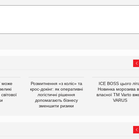
ї може
Розмитнення «з коліс» та
ICE BOSS цього літ
великі
крос-докінг: як оперативні
Новинка морозива в
світової
логістичні рішення
власної ТМ Varto вж
ки
допомагають бізнесу
VARUS
зменшити ризики