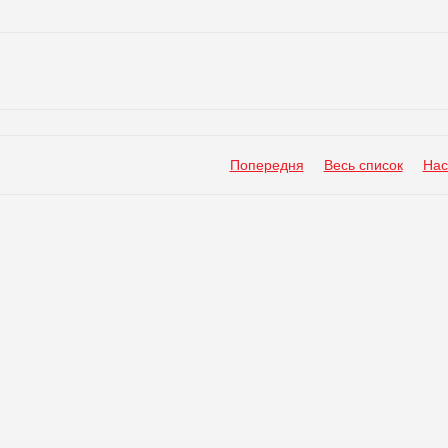
Попередня
Весь список
Нас