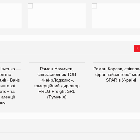
 Івченко —
Роман Наумчев,
Роман Корсак, співвла
ентно-
співзасновник ТОВ
франчайзингової мер
нії «Вайз
«ФейрЛоджикс»,
SPAR в Україні
тингової
комерційний директор
ето» та
FRLG Freight SRL
 агенції
(Румунія)
cy.