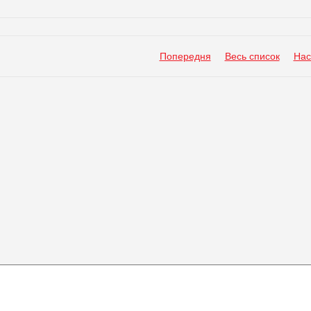
Попередня
Весь список
Нас