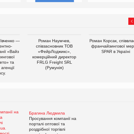
 Івченко —
Роман Наумчев,
Роман Корсак, співвла
ентно-
співзасновник ТОВ
франчайзингової мер
нії «Вайз
«ФейрЛоджикс»,
SPAR в Україні
тингової
комерційний директор
ето» та
FRLG Freight SRL
 агенції
(Румунія)
cy.
Брагина Людмила
Просування компанії на
порталі оптової та
роздрібної торгівлі