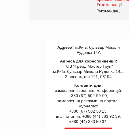
www.trademaster.ua.
правила. Особливості.
ії
Рекомендації
Адреса:
м.Київ, бульвар Миколи
Руденка 14А
Адреса для кореспонденції:
ТОВ "Tрейд Мастер Груп"
м.Київ, бульвар Миколи Руденка 14а,
2 поверх, оф 121, 03194
Контакти для:
замовлення треннгів, конференцій:
+380 (67) 502-99-00,
замовлення реклами на порталі,
журналах:
+380 (67) 502 30 13,
інші питання: +380 (44) 383 92 39,
+380 (44) 383 50 34.