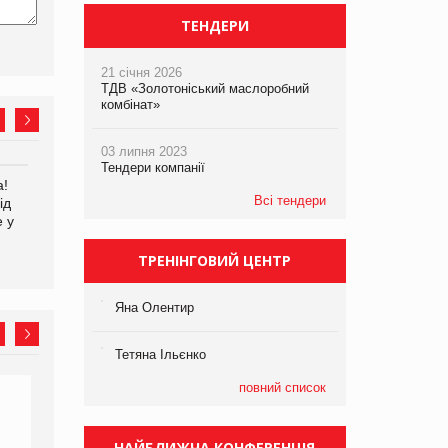
ТЕНДЕРИ
21 січня 2026
ТДВ «Золотоніський маслоробний
комбінат»
03 липня 2023
Тендери компанії
а!
EVA.UA запустила
Kraft Heinz скоротила
Всі тендери
ід
кампанію «Хто б знав» про
збиток у першому півріччі
е у
асортимент, якого покупці
не очікують побачити на
платформі
ТРЕНІНГОВИЙ ЦЕНТР
Яна Олентир
Тетяна Ільєнко
повний список
НАЙБЛИЖЧА КОНФЕРЕНЦІЯ