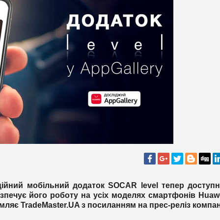
йний мобільний додаток SOCAR level тепер доступн
езпечує його роботу на усіх моделях смартфонів Huaw
омляє TradeMaster.UA з посиланням на прес-реліз компані