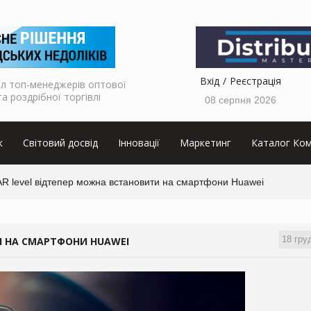
Вхід
Реєстрація
л топ-менеджерів оптової
та роздрібної торгівлі
08 серпня 2026
к
Світовий досвід
Інновації
Маркетинг
Каталог Ком
R level відтепер можна встановити на смартфони Huawei
18 гру
И НА СМАРТФОНИ HUAWEI