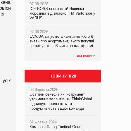
икана
07.08.2026
07.08.2026
рвіси
ICE BOSS цього літа! Новинка
ICE BOSS цього літа! Новинка
07.08.2026
морозива від власної ТМ Varto вже у
морозива від власної ТМ Varto вже у
ei.
Франція заборонила рекламні дзвінки
VARUS
VARUS
без згоди клієнтів
07.08.2026
07.08.2026
EVA.UA запустила кампанію «Хто б
EVA.UA запустила кампанію «Хто б
знав» про асортимент, якого покупці
знав» про асортимент, якого покупці
не очікують побачити на платформі
не очікують побачити на платформі
всі новини
НОВИНИ B2B
 усіх
03 березня 2026
Освітній бенефіт як інструмент
утримання талантів: як ThinkGlobal
підвищує лояльність та
продуктивність вашої команди
31 жовтня 2024
Компанія Rarog Tactical Gear