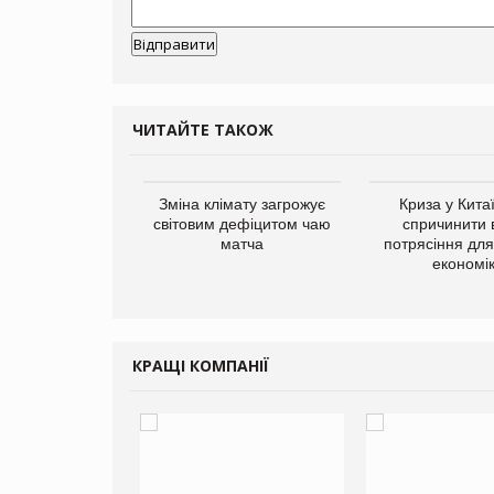
ЧИТАЙТЕ ТАКОЖ
ує виробника
Зміна клімату загрожує
Криза у Кита
добавок Thorne
світовим дефіцитом чаю
спричинити 
матча
потрясіння для 
економі
КРАЩІ КОМПАНІЇ