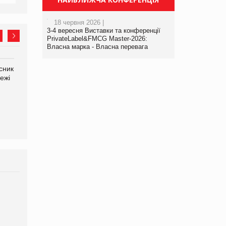
18 червня 2026 |
3-4 вересня Виставки та конференції
PrivateLabel&FMCG Master-2026:
Власна марка - Власна перевага
сник
Олексій Логачов-Михайлов
Яна Сараніна, директор
ежі
Файно маркет Директор
компанії «УкраМарин»
департаменту з
виробництва
Брагина Людмила
Просування компанії на
порталі оптової та
роздрібної торгівлі