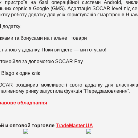
х пристроїв на базі операційної системи Android, викл
ьних сервісів Google (GMS). Адаптація SOCAR level під се
ктну роботу додатку для усіх користувачів смартфонів Huaw
 додатку:
жками та бонусами на пальне і товари
 напоїв у додатку. Поки ви їдете — ми готуємо!
 автомобіля за допомогою SOCAR Pay
Blago в один клік
OCAR розширив можливості свого додатку для власників
паливному ринку запустила функція “Передзамовлення”.
кавове обладнання
ой и оптовой торговле
TradeMaster.UA