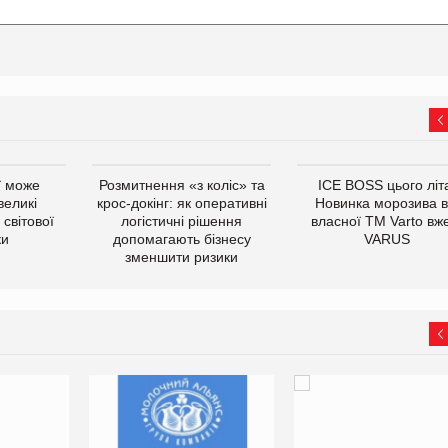
ї може
Розмитнення «з коліс» та
ICE BOSS цього літ
великі
крос-докінг: як оперативні
Новинка морозива в
світової
логістичні рішення
власної ТМ Varto вж
ки
допомагають бізнесу
VARUS
зменшити ризики