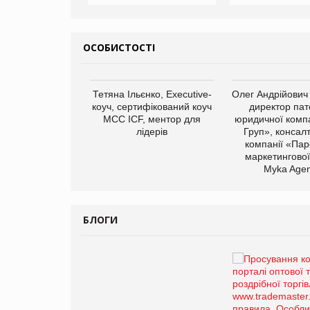
ОСОБИСТОСТІ
арас Ігорович,
Тетяна Ільєнко, Executive-
Олег Андрійович
иробництва ТОВ
коуч, сертифікований коуч
директор пат
Герчак"
МСС ICF, ментор для
юридичної компа
лідерів
Груп», консал
компанії «Пар
маркетингової
Myka Agen
БЛОГИ
Брагина Людмила
Просування компанії на
порталі оптової та
роздрібної торгівлі