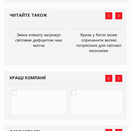
ЧИТАЙТЕ ТАКОЖ
Зміна клімату загрожує
Криза у Китаї може
ne
світовим дефіцитом чаю
спричинити великі
матча
потрясіння для світової
економіки
КРАЩІ КОМПАНІЇ