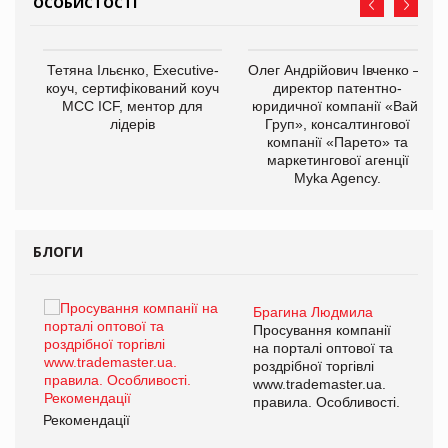
ОСОБИСТОСТІ
,
Тетяна Ільєнко, Executive-
Олег Андрійович Івченко —
ОВ
коуч, сертифікований коуч
директор патентно-
МСС ICF, ментор для
юридичної компанії «Вайз
лідерів
Груп», консалтингової
компанії «Парето» та
маркетингової агенції
Myka Agency.
БЛОГИ
Брагина Людмила
ї
Просування компанії
а
на порталі оптової та
роздрібної торгівлі
www.trademaster.ua.
і.
правила. Особливості.
Рекомендації
Ре