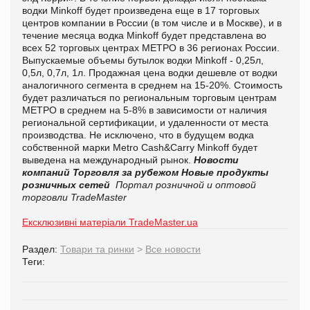
водки Minkoff будет произведена еще в 17 торговых
центров компании в России (в том числе и в Москве), и в
течение месяца водка Minkoff будет представлена во
всех 52 торговых центрах МЕТРО в 36 регионах России.
Выпускаемые объемы бутылок водки Minkoff - 0,25л,
0,5л, 0,7л, 1л. Продажная цена водки дешевле от водки
аналогичного сегмента в среднем на 15-20%. Стоимость
будет различаться по региональным торговым центрам
МЕТРО в среднем на 5-8% в зависимости от наличия
региональной сертификации, и удаленности от места
производства. Не исключено, что в будущем водка
собственной марки Metro Cash&Carry Minkoff будет
выведена на международный рынок.
Новости
компаний
Торговля за рубежом
Новые продукты
розничных сетей
Портал розничной и оптовой
торговли TradeMaster
Ексклюзивні матеріали TradeMaster.ua
Раздел:
Товари та ринки
>
Все новости
Теги: