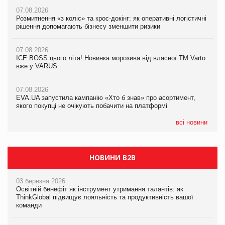
07.08.2026
07.08.2026
07.08.2026
Розмитнення «з коліс» та крос-докінг: як оперативні логістичні
Розмитнення «з коліс» та крос-докінг: як оперативні логістичні
Kraft Heinz скоротила збиток у першому півріччі
рішення допомагають бізнесу зменшити ризики
рішення допомагають бізнесу зменшити ризики
07.08.2026
07.08.2026
07.08.2026
Продажі Hugo Boss впали на 9%
ICE BOSS цього літа! Новинка морозива від власної ТМ Varto
ICE BOSS цього літа! Новинка морозива від власної ТМ Varto
вже у VARUS
вже у VARUS
07.08.2026
Франція заборонила рекламні дзвінки без згоди клієнтів
07.08.2026
07.08.2026
EVA.UA запустила кампанію «Хто б знав» про асортимент,
EVA.UA запустила кампанію «Хто б знав» про асортимент,
якого покупці не очікують побачити на платформі
якого покупці не очікують побачити на платформі
всі новини
НОВИНИ B2B
03 березня 2026
Освітній бенефіт як інструмент утримання талантів: як
ThinkGlobal підвищує лояльність та продуктивність вашої
команди