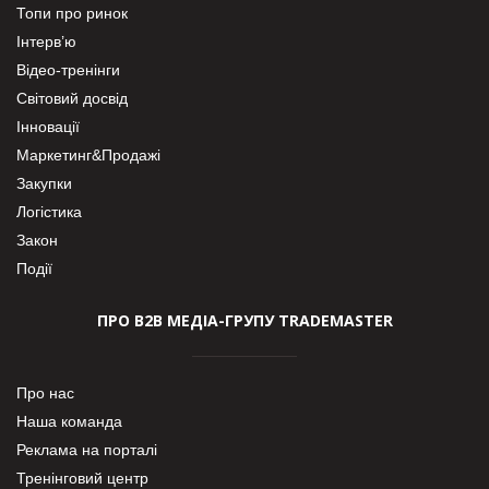
Топи про ринок
Інтерв’ю
Відео-тренінги
Світовий досвід
Інновації
Маркетинг&Продажі
Закупки
Логістика
Закон
Події
ПРО В2В МЕДІА-ГРУПУ TRADEMASTER
Про нас
Наша команда
Реклама на порталі
Тренінговий центр