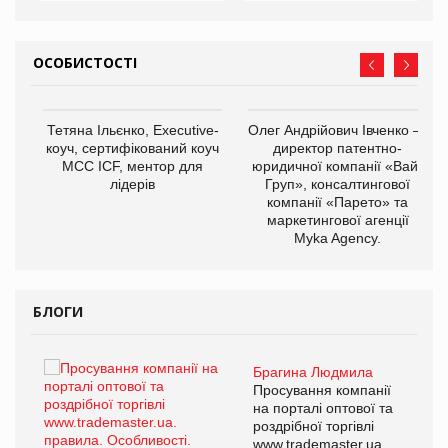
ОСОБИСТОСТІ
,
Тетяна Ільєнко, Executive-
Олег Андрійович Івченко —
ОВ
коуч, сертифікований коуч
директор патентно-
МСС ICF, ментор для
юридичної компанії «Вайз
лідерів
Груп», консалтингової
компанії «Парето» та
маркетингової агенції
Myka Agency.
БЛОГИ
Брагина Людмила
ї
Просування компанії
а
на порталі оптової та
роздрібної торгівлі
www.trademaster.ua.