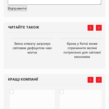
ЧИТАЙТЕ ТАКОЖ
Зміна клімату загрожує
Криза у Китаї може
ne
світовим дефіцитом чаю
спричинити великі
матча
потрясіння для світової
економіки
КРАЩІ КОМПАНІЇ