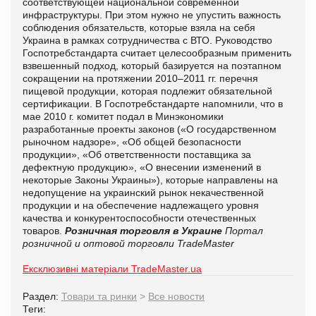
соответствующей национальной современной
инфраструктуры. При этом нужно не упустить важность
соблюдения обязательств, которые взяла на себя
Украина в рамках сотрудничества с ВТО. Руководство
Госпотребстандарта считает целесообразным применить
взвешенный подход, который базируется на поэтапном
сокращении на протяжении 2010–2011 гг. перечня
пищевой продукции, которая подлежит обязательной
сертификации. В Госпотребстандарте напомнили, что в
мае 2010 г. комитет подал в Минэкономики
разработанные проекты законов («О государственном
рыночном надзоре», «Об общей безопасности
продукции», «Об ответственности поставщика за
дефектную продукцию», «О внесении изменений в
некоторые Законы Украины»), которые направлены на
недопущение на украинский рынок некачественной
продукции и на обеспечение надлежащего уровня
качества и конкурентоспособности отечественных
товаров.
Розничная торговля в Украине
Портал
розничной и оптовой торговли TradeMaster
Ексклюзивні матеріали TradeMaster.ua
Раздел:
Товари та ринки
>
Все новости
Теги: