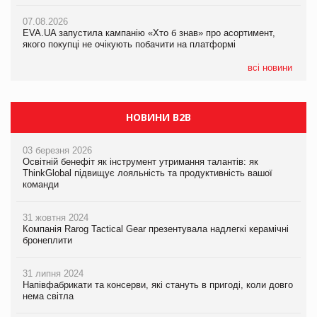
Франція заборонила рекламні дзвінки без згоди клієнтів
07.08.2026
07.08.2026
EVA.UA запустила кампанію «Хто б знав» про асортимент,
EVA.UA запустила кампанію «Хто б знав» про асортимент,
якого покупці не очікують побачити на платформі
якого покупці не очікують побачити на платформі
всі новини
НОВИНИ B2B
03 березня 2026
Освітній бенефіт як інструмент утримання талантів: як
ThinkGlobal підвищує лояльність та продуктивність вашої
команди
31 жовтня 2024
Компанія Rarog Tactical Gear презентувала надлегкі керамічні
бронеплити
31 липня 2024
Напівфабрикати та консерви, які стануть в пригоді, коли довго
нема світла