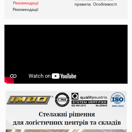
і.
правила. Особливості.
Рекомендації
Ре