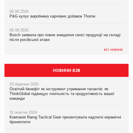
06.08.2026
06.08.2026
06.08.2026
P&G купує виробника харчових добавок Thorne
P&G купує виробника харчових добавок Thorne
P&G купує виробника харчових добавок Thorne
06.08.2026
06.08.2026
06.08.2026
Bosch заявила про повне знищення своєї продукції на складі
Bosch заявила про повне знищення своєї продукції на складі
Bosch заявила про повне знищення своєї продукції на складі
після російської атаки
після російської атаки
після російської атаки
всі новини
НОВИНИ B2B
03 березня 2026
Освітній бенефіт як інструмент утримання талантів: як
ThinkGlobal підвищує лояльність та продуктивність вашої
команди
31 жовтня 2024
Компанія Rarog Tactical Gear презентувала надлегкі керамічні
бронеплити