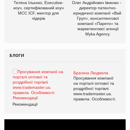
,
Тетяна Ільєнко, Executive-
Олег Андрійович Івченко —
ОВ
коуч, сертифікований коуч
директор патентно-
МСС ICF, ментор для
юридичної компанії «Вайз
лідерів
Груп», консалтингової
компанії «Парето» та
маркетингової агенції
Myka Agency.
БЛОГИ
Брагина Людмила
ї
Просування компанії
а
на порталі оптової та
роздрібної торгівлі
www.trademaster.ua.
і.
правила. Особливості.
Рекомендації
Ре