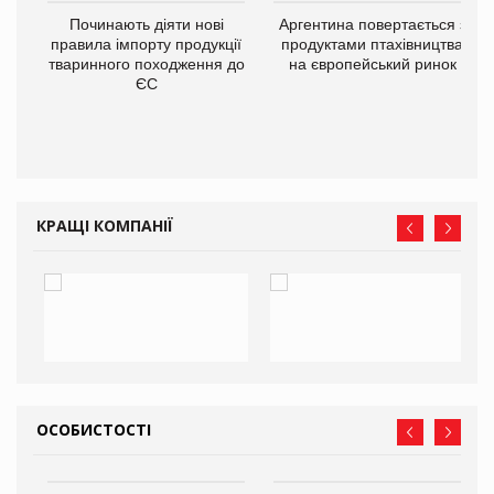
в
Починають діяти нові
Аргентина повертається з
правила імпорту продукції
продуктами птахівництва
тваринного походження до
на європейський ринок
О:
ЄС
КРАЩІ КОМПАНІЇ
ОСОБИСТОСТІ