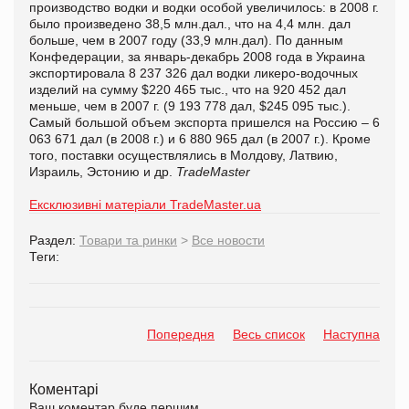
производство водки и водки особой увеличилось: в 2008 г.
было произведено 38,5 млн.дал., что на 4,4 млн. дал
больше, чем в 2007 году (33,9 млн.дал). По данным
Конфедерации, за январь-декабрь 2008 года в Украина
экспортировала 8 237 326 дал водки ликеро-водочных
изделий на сумму $220 465 тыс., что на 920 452 дал
меньше, чем в 2007 г. (9 193 778 дал, $245 095 тыс.).
Самый большой объем экспорта пришелся на Россию – 6
063 671 дал (в 2008 г.) и 6 880 965 дал (в 2007 г.). Кроме
того, поставки осуществлялись в Молдову, Латвию,
Израиль, Эстонию и др.
TradeMaster
Ексклюзивні матеріали TradeMaster.ua
Раздел:
Товари та ринки
>
Все новости
Теги:
Попередня
Весь список
Наступна
Коментарі
Ваш коментар буде першим.