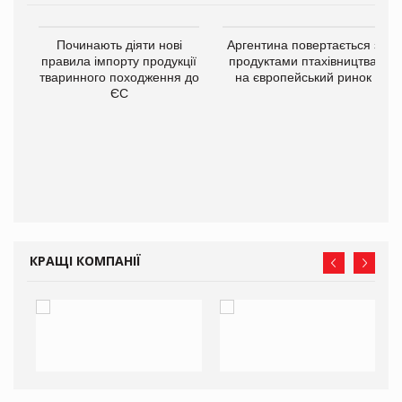
Починають діяти нові
Аргентина повертається з
правила імпорту продукції
продуктами птахівництва
тваринного походження до
на європейський ринок
ЄС
в
О:
КРАЩІ КОМПАНІЇ