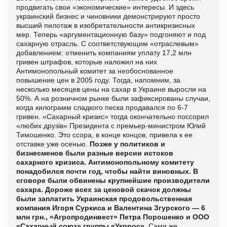
продвигать свои «экономические» интересы. И здесь
украинский бизнес и чиновники демонстрируют просто
высший пилотаж в изобретательности антикризисных
мер. Теперь «аргументационную базу» подгоняют и под
сахарную отрасль. С соответствующим «отраслевым»
добавлением: отменить компаниям уплату 17,2 млн
гривен штрафов, которые наложил на них
Антимонопольный комитет за необоснованное
повышение цен в 2005 году. Тогда, напомним, за
несколько месяцев цены на сахар в Украине выросли на
50%. А на розничном рынке были зафиксированы случаи,
когда килограмм сладкого песка продавался по 6-7
гривен. «Сахарный кризис» тогда окончательно поссорил
«любих друзів» Президента с премьер-министром Юлий
Тимошенко. Это ссора, в конце концов, привела к ее
отставке уже осенью.
Позже у политиков и
бизнесменов были разные версии истоков
сахарного кризиса. Антимонопольному комитету
понадобился почти год, чтобы найти виновных. В
сговоре были обвинены крупнейшие производители
сахара. Дороже всех за ценовой скачок должны
были заплатить Украинская продовольственная
компания Игоря Суркиса и Валентина Згурского — 6
млн грн., «Агропродинвест» Петра Порошенко и ООО
«Сахарный союз» группы «Укррос».
Сами же