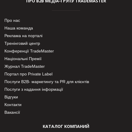
ПРО В2В МЕДІА-ГРУПУ TRADEMASTER
Про нас
Наша команда
Реклама на порталі
Тренінговий центр
Конференції TradeMaster
Національні Премії
Журнал TradeMaster
Портал про Private Label
Послуги В2В- маркетингу та PR для клієнтів
Послуги з надання інформації
Відгуки
Контакти
Вакансії
КАТАЛОГ КОМПАНИЙ