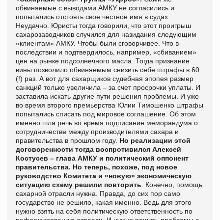
обвиняемые с выводами АМКУ не согласились и
попытались отстоять свое честное имя в судах.
Неудачно. Юристы тогда говорили, что этот проигрыш
сахарозаводчиков случился для назидания следующим
«клиентам» АМКУ. Чтобы были сговорчивее. Что в
последствии и подтвердилось, например, «сбиванием»
цен на рынке подсолнечного масла. Тогда признание
вины позволило обвиняемым снизить себе штрафы в 60
(!) раз. А вот для сахарщиков судебная эпопея размер
санкций только увеличила – за счет просрочки уплаты. И
заставила искать другие пути решения проблемы. И уже
во время второго премьерства Юлии Тимошенко штрафы
попытались списать под мировое соглашение. Об этом
именно шла речь во время подписание меморандума о
сотрудничестве между производителями сахара и
правительства в прошлом году.
Но реализации этой
договоренности тогда воспротивился Алексей
Костусев – глава АМКУ и политический оппонент
правительства. Но теперь, похоже, под новое
руководство Комитета и «новую» экономическую
ситуацию схему решили повторить
. Конечно, помощь
сахарной отрасли нужна. Правда, до сих пор само
государство не решило, какая именно. Ведь для этого
нужно взять на себя политическую ответственность по
реформированию отрасли. И нужно решить проблемы с