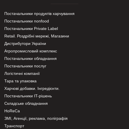
Постачальники продуктів харчування
Постачальники nonfood
Постачальники Private Label
Retail. Роздрібні мережі, Магазини
Дистрибутори України
Агропромисловий комплекс
Постачальники обладнання
Постачальники послуг
Логістичні компанії
Тара та упаковка
Харчові добавки. Інгредієнти.
Постачальники IT-рішень
Складське обладнання
HoReCa
ЗМІ, Агенції, реклама, поліграфія
Транспорт