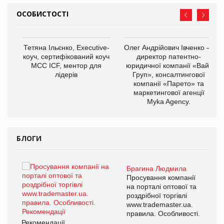
ОСОБИСТОСТІ
,
Тетяна Ільєнко, Executive-
Олег Андрійович Івченко —
ОВ
коуч, сертифікований коуч
директор патентно-
МСС ICF, ментор для
юридичної компанії «Вайз
лідерів
Груп», консалтингової
компанії «Парето» та
маркетингової агенції
Myka Agency.
БЛОГИ
Брагина Людмила
ї
Просування компанії
а
на порталі оптової та
роздрібної торгівлі
www.trademaster.ua.
і.
правила. Особливості.
Рекомендації
Ре