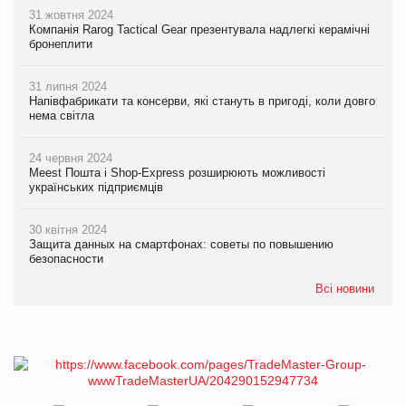
31 жовтня 2024
Компанія Rarog Tactical Gear презентувала надлегкі керамічні
бронеплити
31 липня 2024
Напівфабрикати та консерви, які стануть в пригоді, коли довго
нема світла
24 червня 2024
Meest Пошта і Shop-Express розширюють можливості
українських підприємців
30 квітня 2024
Защита данных на смартфонах: советы по повышению
безопасности
Всі новини