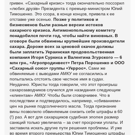
гривен. «Сахарный кризис» тогда окончательно поссорил
«любих друзів» Президента с премьер-министром Юлий
Тимошенко. Это ссора, в конце концов, привела к ее
отставке уже осенью.
Позже у политиков и
бизнесменов были разные версии истоков
сахарного кризиса. Антимонопольному комитету
понадобился почти год, чтобы найти виновных. В
сговоре были обвинены крупнейшие производители
сахара. Дороже всех за ценовой скачок должны
были заплатить Украинская продовольственная
компания Игоря Суркиса и Валентина Згурского — 6
млн грн., «Агропродинвест» Петра Порошенко и ООО
«Сахарный союз» группы «Укррос».
Сами же
обвиняемые с выводами АМКУ не согласились и
попытались отстоять свое честное имя в судах.
Неудачно. Юристы тогда говорили, что этот проигрыш
сахарозаводчиков случился для назидания следующим
«клиентам» АМКУ. Чтобы были сговорчивее. Что в
последствии и подтвердилось, например, «сбиванием»
цен на рынке подсолнечного масла. Тогда признание
вины позволило обвиняемым снизить себе штрафы в 60
(!) раз. А вот для сахарщиков судебная эпопея размер
санкций только увеличила – за счет просрочки уплаты. И
заставила искать другие пути решения проблемы. И уже
во время второго премьерства Юлии Тимошенко штрафы