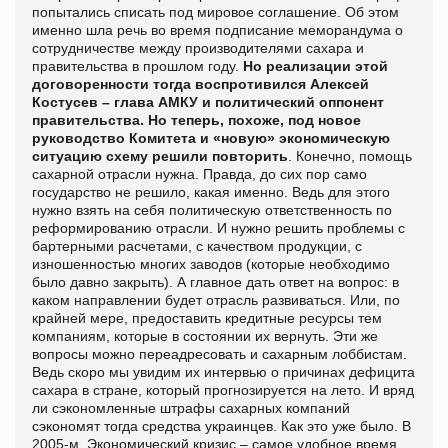
попытались списать под мировое соглашение. Об этом
именно шла речь во время подписание меморандума о
сотрудничестве между производителями сахара и
правительства в прошлом году.
Но реализации этой
договоренности тогда воспротивился Алексей
Костусев – глава АМКУ и политический оппонент
правительства. Но теперь, похоже, под новое
руководство Комитета и «новую» экономическую
ситуацию схему решили повторить
. Конечно, помощь
сахарной отрасли нужна. Правда, до сих пор само
государство не решило, какая именно. Ведь для этого
нужно взять на себя политическую ответственность по
реформированию отрасли. И нужно решить проблемы с
бартерными расчетами, с качеством продукции, с
изношенностью многих заводов (которые необходимо
было давно закрыть). А главное дать ответ на вопрос: в
каком направлении будет отрасль развиваться. Или, по
крайней мере, предоставить кредитные ресурсы тем
компаниям, которые в состоянии их вернуть. Эти же
вопросы можно переадресовать и сахарным лоббистам.
Ведь скоро мы увидим их интервью о причинах дефицита
сахара в стране, который прогнозируется на лето. И вряд
ли сэкономленные штрафы сахарных компаний
сэкономят тогда средства украинцев. Как это уже было. В
2005-м. Экономический кризис – самое удобное время