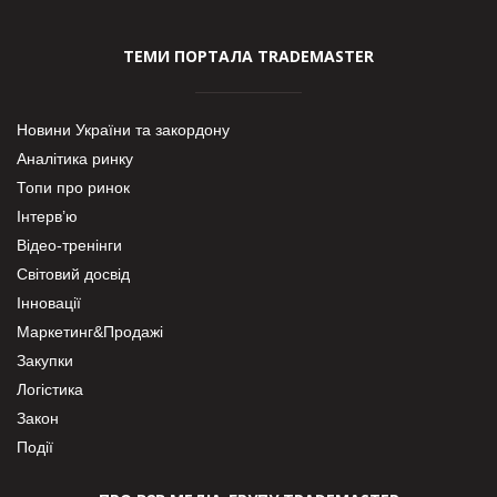
ТЕМИ ПОРТАЛА TRADEMASTER
Новини України та закордону
Аналітика ринку
Топи про ринок
Інтерв’ю
Відео-тренінги
Світовий досвід
Інновації
Маркетинг&Продажі
Закупки
Логістика
Закон
Події