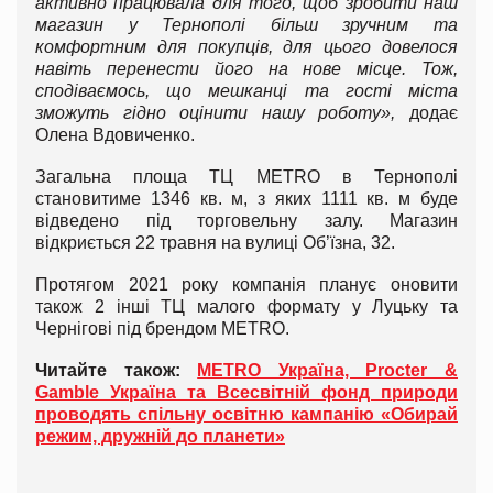
активно працювала для того, щоб зробити наш
магазин у Тернополі більш зручним та
комфортним для покупців, для цього довелося
навіть перенести його на нове місце. Тож,
сподіваємось, що мешканці та гості міста
зможуть гідно оцінити нашу роботу»,
додає
Олена Вдовиченко.
Загальна площа ТЦ METRO в Тернополі
становитиме 1346 кв. м, з яких 1111 кв. м буде
відведено під торговельну залу. Магазин
відкриється 22 травня на вулиці Об’їзна, 32.
Протягом 2021 року компанія планує оновити
також 2 інші ТЦ малого формату у Луцьку та
Чернігові під брендом METRO.
Читайте також:
METRO Україна, Procter &
Gamble Україна та Всесвітній фонд природи
проводять спільну освітню кампанію «Обирай
режим, дружній до планети»