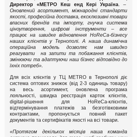
Директор «МЕТРО Кеш енд Кері Україна
. –
Оновлений асортимент, міжнародні стандарти
якості, професійна доставка, ексклюзивні товари
власних брендів та імпорту, гнучка система
ціноутворення, цифрові інструменти – все
працює на швидке відновлення
HoReCa
-бізнесу
наших клієнтів у Тернополі. А наша динамічна
операційна модель дозволяє нам швидко
реагувати на запити та побажання клієнтів,
змінюючи та адаптуючи наш бізнес відповідно до
їхніх потреб».
Для всіх клієнтів у ТЦ METRO в Тернополі діє
система оптових знижок (від 2-3 одиниць товару)
на весь асортимент, оновлена програма
лояльності, швидка реєстрація карток клієнтів,
digital-рішення для HoReCa-клієнтів,
відтермінування платежів за безготівковими
контрактами, пропонується повний пакет
документів та сертифікатів якості на всі товари.
«Протягом декількох місяців наша команда