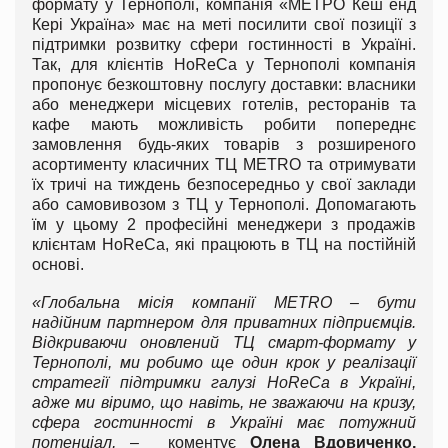
формату у Тернополі, компанія «МЕТРО Кеш енд
Кері Україна» має на меті посилити свої позиції з
підтримки розвитку сфери гостинності в Україні.
Так, для клієнтів HoReCa у Тернополі компанія
пропонує безкоштовну послугу доставки: власники
або менеджери місцевих готелів, ресторанів та
кафе мають можливість робити попереднє
замовлення будь-яких товарів з розширеного
асортименту класичних ТЦ METRO та отримувати
їх тричі на тиждень безпосередньо у свої заклади
або самовивозом з ТЦ у Тернополі. Допомагають
їм у цьому 2 професійні менеджери з продажів
клієнтам HoReCa, які працюють в ТЦ на постійній
основі.
«Глобальна місія компанії
METRO
–
бути
надійним партнером для приватних підприємців.
Відкриваючи оновлений ТЦ смарт-формату у
Тернополі, ми робимо ще один крок у реалізації
стратегії підтримки галузі
HoReCa
в Україні,
адже ми віримо, що навіть, не зважаючи на кризу,
сфера гостинності в Україні має потужний
потенціал,
– коментує
Олена Вдовиченко,