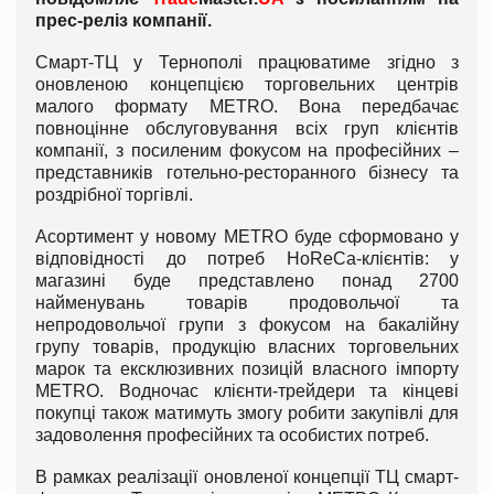
прес-реліз компанії.
Смарт-ТЦ у Тернополі працюватиме згідно з
оновленою концепцією торговельних центрів
малого формату METRO. Вона передбачає
повноцінне обслуговування всіх груп клієнтів
компанії, з посиленим фокусом на професійних –
представників готельно-ресторанного бізнесу та
роздрібної торгівлі.
Асортимент у новому METRO буде сформовано у
відповідності до потреб HoReCa-клієнтів: у
магазині буде представлено понад 2700
найменувань товарів продовольчої та
непродовольчої групи з фокусом на бакалійну
групу товарів, продукцію власних торговельних
марок та ексклюзивних позицій власного імпорту
METRO. Водночас клієнти-трейдери та кінцеві
покупці також матимуть змогу робити закупівлі для
задоволення професійних та особистих потреб.
В рамках реалізації оновленої концепції ТЦ смарт-