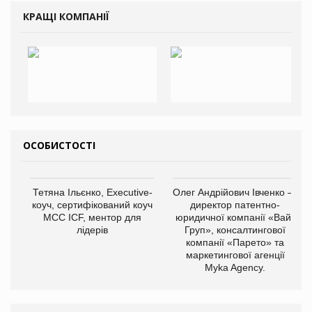
КРАЩІ КОМПАНІЇ
ОСОБИСТОСТІ
Тетяна Ільєнко, Executive-
Олег Андрійович Івченко —
коуч, сертифікований коуч
директор патентно-
МСС ICF, ментор для
юридичної компанії «Вайз
лідерів
Груп», консалтингової
компанії «Парето» та
маркетингової агенції
Myka Agency.