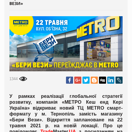
ВЕЗИ»
1344
У рамках реалізації глобальної стратегії
розвитку, компанія «МЕТРО Кеш енд Кері
Україна» відкриває новий ТЦ METRO смарт-
формату у м. Тернопіль замість магазину
«Бери Вези». Відкриття заплановане на 22
травня 2021 р. на новій локації. Про це
повідомляє
Trade
Master
.
UA
з посиланням на