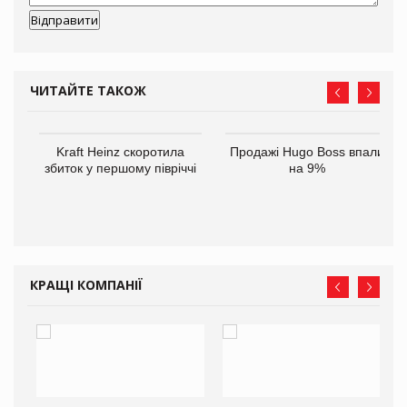
ЧИТАЙТЕ ТАКОЖ
ам
Kraft Heinz скоротила
Продажі Hugo Boss впали
іше
збиток у першому півріччі
на 9%
КРАЩІ КОМПАНІЇ