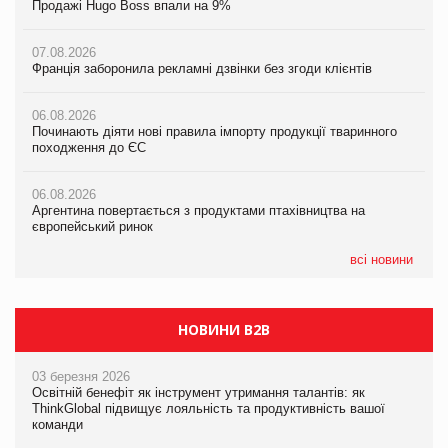
Продажі Hugo Boss впали на 9%
Продажі Hugo Boss впали на 9%
Продажі Hugo Boss впали на 9%
07.08.2026
07.08.2026
07.08.2026
Франція заборонила рекламні дзвінки без згоди клієнтів
Франція заборонила рекламні дзвінки без згоди клієнтів
Франція заборонила рекламні дзвінки без згоди клієнтів
06.08.2026
06.08.2026
06.08.2026
Починають діяти нові правила імпорту продукції тваринного
Починають діяти нові правила імпорту продукції тваринного
Починають діяти нові правила імпорту продукції тваринного
походження до ЄС
походження до ЄС
походження до ЄС
06.08.2026
06.08.2026
06.08.2026
Аргентина повертається з продуктами птахівництва на
Аргентина повертається з продуктами птахівництва на
Аргентина повертається з продуктами птахівництва на
європейський ринок
європейський ринок
європейський ринок
всі новини
НОВИНИ B2B
03 березня 2026
Освітній бенефіт як інструмент утримання талантів: як
ThinkGlobal підвищує лояльність та продуктивність вашої
команди