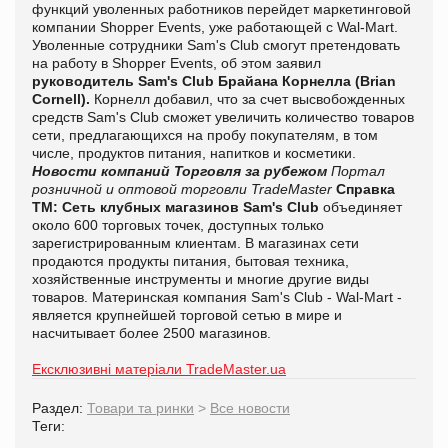
функций уволенных работников перейдет маркетинговой
компании Shopper Events, уже работающей с Wal-Mart.
Уволенные сотрудники Sam's Club смогут претендовать
на работу в Shopper Events
, об этом заявил
руководител
ь
Sam's Club Брайана Корнелла (Brian
Cornell)
.
Корнелл добавил, что за счет высвобожденных
средств Sam's Club сможет увеличить количество товаров
сети, предлагающихся на пробу покупателям, в том
числе, продуктов питания, напитков и косметики
.
Новости компаний
Торговля за рубежом
Портал
розничной и оптовой торговли TradeMaster
Справка
ТМ:
Сеть клубных магазинов Sam's Club
объединяет
около 600 торговых точек, доступных только
зарегистрированным клиентам. В магазинах сети
продаются продукты питания, бытовая техника,
хозяйственные инструменты и многие другие виды
товаров. Материнская компания Sam's Club - Wal-Mart -
является крупнейшей торговой сетью в мире и
насчитывает более 2500 магазинов.
Ексклюзивні матеріали TradeMaster.ua
Раздел:
Товари та ринки
>
Все новости
Теги: