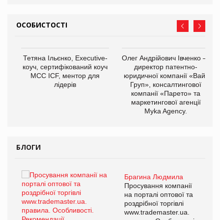
ОСОБИСТОСТІ
,
Тетяна Ільєнко, Executive-
Олег Андрійович Івченко —
ОВ
коуч, сертифікований коуч
директор патентно-
МСС ICF, ментор для
юридичної компанії «Вайз
лідерів
Груп», консалтингової
компанії «Парето» та
маркетингової агенції
Myka Agency.
БЛОГИ
Брагина Людмила
ї
Просування компанії
а
на порталі оптової та
роздрібної торгівлі
www.trademaster.ua.