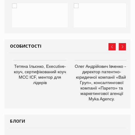
ОСОБИСТОСТІ
,
Тетяна Ільєнко, Executive-
Олег Андрійович Івченко —
ОВ
коуч, сертифікований коуч
директор патентно-
МСС ICF, ментор для
юридичної компанії «Вайз
лідерів
Груп», консалтингової
компанії «Парето» та
маркетингової агенції
Myka Agency.
БЛОГИ