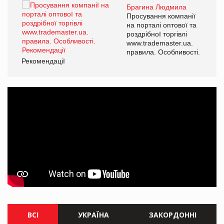
Брагина Людмила
ї
Просування компанії
а
на порталі оптової та
роздрібної торгівлі
www.trademaster.ua.
і.
правила. Особливості.
Рекомендації
Ре
ВСІ
УКРАЇНА
ЗАКОРДОННІ