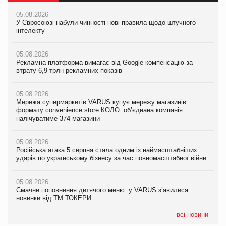
05.08.2026
05.08.2026
05.08.2026
У Євросоюзі набули чинності нові правила щодо штучного
У Євросоюзі набули чинності нові правила щодо штучного
У Євросоюзі набули чинності нові правила щодо штучного
інтелекту
інтелекту
інтелекту
05.08.2026
05.08.2026
05.08.2026
Рекламна платформа вимагає від Google компенсацію за
Рекламна платформа вимагає від Google компенсацію за
Рекламна платформа вимагає від Google компенсацію за
втрату 6,9 трлн рекламних показів
втрату 6,9 трлн рекламних показів
втрату 6,9 трлн рекламних показів
05.08.2026
05.08.2026
05.08.2026
Мережа супермаркетів VARUS купує мережу магазинів
Мережа супермаркетів VARUS купує мережу магазинів
Adidas витратила понад $1 млрд на маркетинг за квартал
формату convenience store КОЛО: об’єднана компанія
формату convenience store КОЛО: об’єднана компанія
налічуватиме 374 магазини
налічуватиме 374 магазини
05.08.2026
Amazon звинуватили у недостовірній рекламі екологічних
05.08.2026
05.08.2026
продуктів
Російська атака 5 серпня стала одним із наймасштабніших
Російська атака 5 серпня стала одним із наймасштабніших
ударів по українському бізнесу за час повномасштабної війни
ударів по українському бізнесу за час повномасштабної війни
05.08.2026
AstraZeneca обговорює найбільшу угоду десятиліття
05.08.2026
05.08.2026
Смачне поповнення дитячого меню: у VARUS з’явилися
Смачне поповнення дитячого меню: у VARUS з’явилися
новинки від ТМ ТОКЕРИ
новинки від ТМ ТОКЕРИ
всі новини