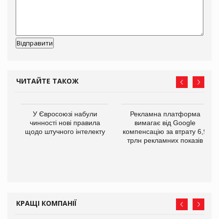
ЧИТАЙТЕ ТАКОЖ
У Євросоюзі набули
Рекламна платформа
го
чинності нові правила
вимагає від Google
щодо штучного інтелекту
компенсацію за втрату 6,9
трлн рекламних показів
КРАЩІ КОМПАНІЇ