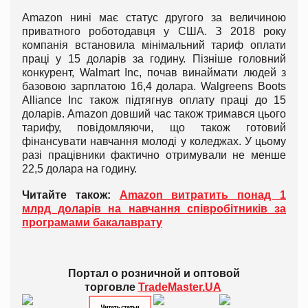
Amazon нині має статус другого за величиною
приватного роботодавця у США. З 2018 року
компанія встановила мінімальний тариф оплати
праці у 15 доларів за годину. Пізніше головний
конкурент, Walmart Inc, почав винаймати людей з
базовою зарплатою 16,4 долара. Walgreens Boots
Alliance Inc також підтягнув оплату праці до 15
доларів. Amazon довший час також тримався цього
тарифу, повідомляючи, що також готовий
фінансувати навчання молоді у коледжах. У цьому
разі працівники фактично отримували не менше
22,5 долара на годину.
Читайте також:
Amazon витратить понад 1
млрд доларів на навчання співробітників за
програмами бакалаврату
Портал о розничной и оптовой
торговле
TradeMaster.UA