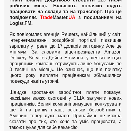
робочих місць. Більшість новачків підуть
працювати на склади та на транспорт. Про це
повідомляє
Trade
Master
.
UA
з посиланням на
Logist
.
FM
.
Як повідомляє агенція Reuters, найбільший у світі
інтернет-магазин роздрібної торгівлі підвищив
зарплату у травні до 17 доларів за годину. Але це
мінімум. За словами віце-президента Amazon
Delivery Services Дейва Бозмана, у деяких місцях
працівники компанії отримують лише бонусами по
3 тисячі на місяць. Це означає, що від початку
цього року виплати працівникам збільшилися
подекуди навіть утричі.
Швидке зростання заробітної плати показує,
наскільки важко сьогодні у США залучити нових
працівників. Великі компанії вимушені конкурувати
ще й на ринку праці, оскільки безробітних в
Америці тепер дуже мало. Принаймні, це можна
сказати про тих, хто хоче та уміє працювати, а
також шукає для себе вакансію.