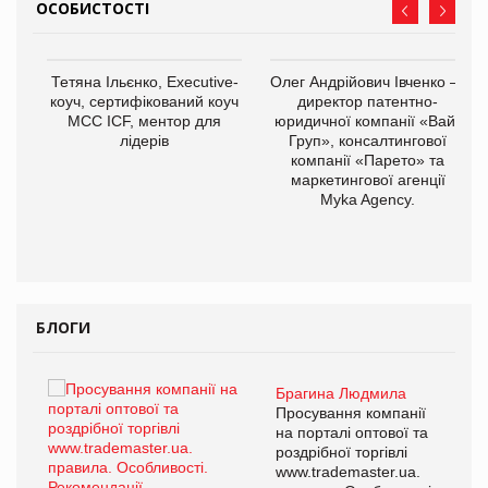
ОСОБИСТОСТІ
,
Тетяна Ільєнко, Executive-
Олег Андрійович Івченко —
ОВ
коуч, сертифікований коуч
директор патентно-
МСС ICF, ментор для
юридичної компанії «Вайз
лідерів
Груп», консалтингової
компанії «Парето» та
маркетингової агенції
Myka Agency.
БЛОГИ
Брагина Людмила
ї
Просування компанії
а
на порталі оптової та
роздрібної торгівлі
www.trademaster.ua.