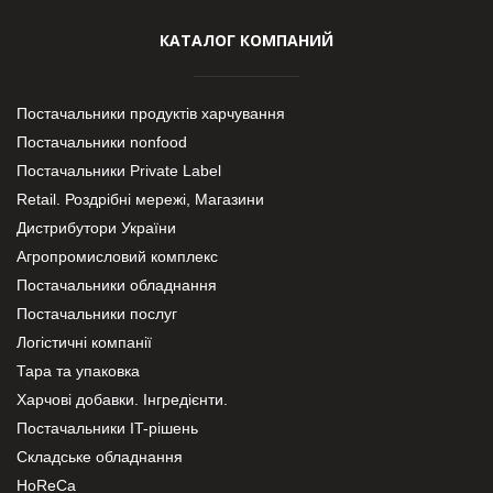
КАТАЛОГ КОМПАНИЙ
Постачальники продуктів харчування
Постачальники nonfood
Постачальники Private Label
Retail. Роздрібні мережі, Магазини
Дистрибутори України
Агропромисловий комплекс
Постачальники обладнання
Постачальники послуг
Логістичні компанії
Тара та упаковка
Харчові добавки. Інгредієнти.
Постачальники IT-рішень
Складське обладнання
HoReCa