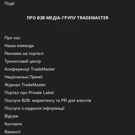
Події
ПРО В2В МЕДІА-ГРУПУ TRADEMASTER
Про нас
Наша команда
Реклама на порталі
Тренінговий центр
Конференції TradeMaster
Національні Премії
Журнал TradeMaster
Портал про Private Label
Послуги В2В- маркетингу та PR для клієнтів
Послуги з надання інформації
Відгуки
Контакти
Вакансії