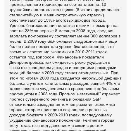
промышленного производства соответственно. 10
крупнейших налогоплательщиков (8 из них представляют
сталелитейную и машиностроительную отрасли)
обеспечивают до 15% налоговых доходов города.
Уровень благосостояния остается низким - несмотря на
рост на 28% за первые 8 месяцев 2008 года, средняя
зарплата по-прежнему составляет менее 300 долларов в
месяц. В 2009 году S&P ожидает спад экономики и еще
более низкие показатели уровня благосостояния, в то
время как состояние экономики в 2010-2011 годах
остается под вопросом. Финансовые показатели
Днепропетровска, как ожидается, резко ухудшатся в
связи с сокращением доходов и растущими расходами,
текущий баланс в 2009 году станет отрицательным. При
этом по итогам 2009 года ожидается небольшой дефицит
баланса с учетом капитальных расходов, равный 4%, что
также является ухудшением по сравнению с небольшим
профицитом в 2008 году. Прогноз "негативный" отражает
прогноз суверенного рейтинга и ожидания S&P
относительно замедления темпов развития экономики
города, которое приведет к сокращению реальных
доходов бюджета в 2009-2010 годах, последующему
ухудшению финансового положения. Рейтинги города
могут оказаться под давлением в связи с ростом
расходов и ухудшением финансовых показателей