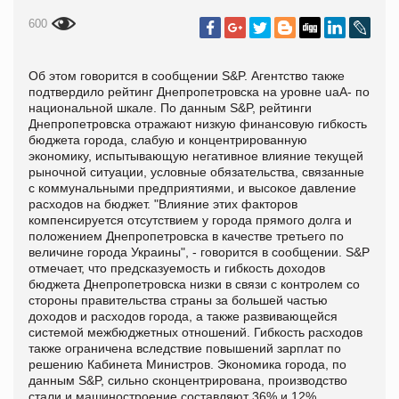
600
Об этом говорится в сообщении S&P. Агентство также
подтвердило рейтинг Днепропетровска на уровне uaA- по
национальной шкале. По данным S&P, рейтинги
Днепропетровска отражают низкую финансовую гибкость
бюджета города, слабую и концентрированную
экономику, испытывающую негативное влияние текущей
рыночной ситуации, условные обязательства, связанные
с коммунальными предприятиями, и высокое давление
расходов на бюджет. "Влияние этих факторов
компенсируется отсутствием у города прямого долга и
положением Днепропетровска в качестве третьего по
величине города Украины", - говорится в сообщении. S&P
отмечает, что предсказуемость и гибкость доходов
бюджета Днепропетровска низки в связи с контролем со
стороны правительства страны за большей частью
доходов и расходов города, а также развивающейся
системой межбюджетных отношений. Гибкость расходов
также ограничена вследствие повышений зарплат по
решению Кабинета Министров. Экономика города, по
данным S&P, сильно сконцентрирована, производство
стали и машиностроение составляют 36% и 12%