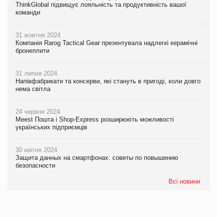
ThinkGlobal підвищує лояльність та продуктивність вашої
команди
31 жовтня 2024
Компанія Rarog Tactical Gear презентувала надлегкі керамічні
бронеплити
31 липня 2024
Напівфабрикати та консерви, які стануть в пригоді, коли довго
нема світла
24 червня 2024
Meest Пошта і Shop-Express розширюють можливості
українських підприємців
30 квітня 2024
Защита данных на смартфонах: советы по повышению
безопасности
Всі новини