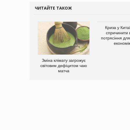
ЧИТАЙТЕ ТАКОЖ
ує виробника
Криза у Кита
добавок Thorne
спричинити 
потрясіння для 
економі
Зміна клімату загрожує
світовим дефіцитом чаю
матча