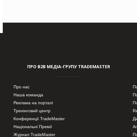
ПРО В2В МЕДІА-ГРУПУ TRADEMASTER
Про нас
П
Наша команда
П
Реклама на порталі
По
Тренінговий центр
Re
Конференції TradeMaster
Д
Національні Премії
А
Журнал TradeMaster
П