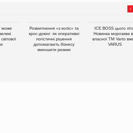
ї може
Розмитнення «з коліс» та
ICE BOSS цього літ
великі
крос-докінг: як оперативні
Новинка морозива в
світової
логістичні рішення
власної ТМ Varto вж
ки
допомагають бізнесу
VARUS
зменшити ризики