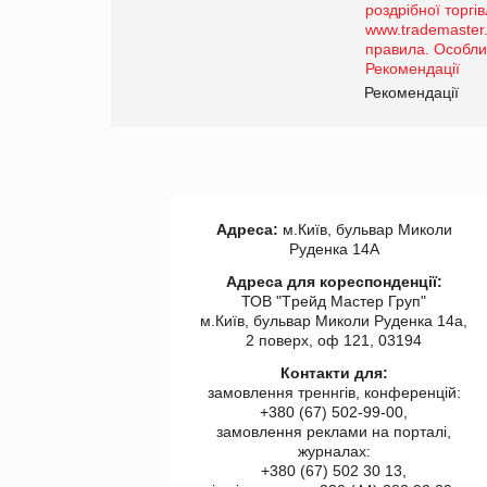
порталі оптової та
роздрібної торгівлі
www.trademaster.ua.
правила. Особливості.
ії
Рекомендації
Адреса:
м.Київ, бульвар Миколи
Руденка 14А
Адреса для кореспонденції:
ТОВ "Tрейд Мастер Груп"
м.Київ, бульвар Миколи Руденка 14а,
2 поверх, оф 121, 03194
Контакти для:
замовлення треннгів, конференцій:
+380 (67) 502-99-00,
замовлення реклами на порталі,
журналах:
+380 (67) 502 30 13,