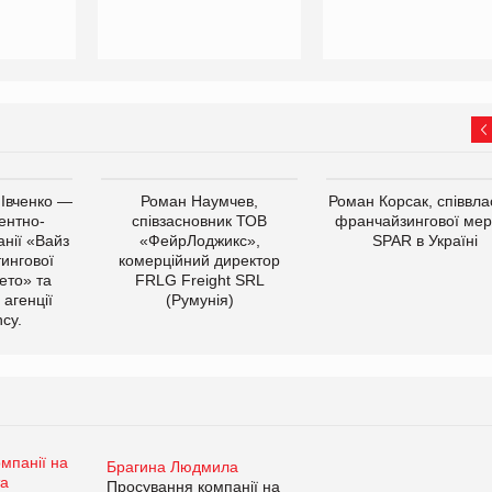
 Івченко —
Роман Наумчев,
Роман Корсак, співвла
ентно-
співзасновник ТОВ
франчайзингової мер
нії «Вайз
«ФейрЛоджикс»,
SPAR в Україні
тингової
комерційний директор
ето» та
FRLG Freight SRL
 агенції
(Румунія)
cy.
Брагина Людмила
Просування компанії на