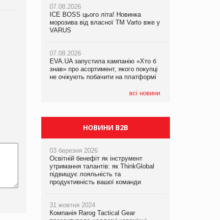
07.08.2026
07.08.2026
ICE BOSS цього літа! Новинка
ICE BOSS цього літа! Новинка
07.08.2026
морозива від власної ТМ Varto вже у
морозива від власної ТМ Varto вже у
Франція заборонила рекламні дзвінки
VARUS
VARUS
без згоди клієнтів
07.08.2026
07.08.2026
EVA.UA запустила кампанію «Хто б
EVA.UA запустила кампанію «Хто б
знав» про асортимент, якого покупці
знав» про асортимент, якого покупці
не очікують побачити на платформі
не очікують побачити на платформі
всі новини
НОВИНИ B2B
03 березня 2026
Освітній бенефіт як інструмент
утримання талантів: як ThinkGlobal
підвищує лояльність та
продуктивність вашої команди
31 жовтня 2024
Компанія Rarog Tactical Gear