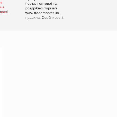
порталі оптової та
роздрібної торгівлі
www.trademaster.ua.
правила. Особливості.
Рекомендації