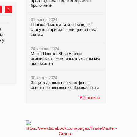
презентувала надлегкі керамічні
бронеплити
31 липня 2024
Напівфабрикати та консерви, які
а!
EVA.UA запустила
Kraft Heinz скоротила
стануть в пригоді, коли довго нема
ід
кампанію «Хто б знав» про
світла
збиток у першому півріччі
е у
асортимент, якого покупці
не очікують побачити на
24 червня 2024
платформі
Meest Пошта і Shop-Express
розширюють можливості українських
підприємців
30 квітня 2024
Защита данных на смартфонах:
советы по повышению безопасности
Всі новини