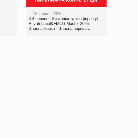
порталі оптової та
роздрібної торгівлі
18 червня 2026 |
www.trademaster.ua.
3-4 вересня Виставки та конференції
правила. Особливості.
PrivateLabel&FMCG Master-2026:
Власна марка - Власна перевага