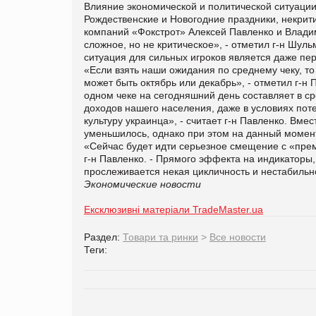
Влияние экономической и политической ситуации
Рождественские и Новогодние праздники, некри
компаний «Фокстрот» Алексей Павленко и Влад
сложное, но не критическое», - отметил г-н Шул
ситуация для сильных игроков является даже перс
«Если взять наши ожидания по среднему чеку, то 
может быть октябрь или декабрь», - отметил г-н 
одном чеке на сегодняшний день составляет в с
доходов нашего населения, даже в условиях пот
культуру украинца», - считает г-н Павленко. Вмес
уменьшилось, однако при этом на данный момен
«Сейчас будет идти серьезное смещение с «пре
г-н Павленко. - Прямого эффекта на индикаторы, 
прослеживается некая цикличность и нестабильно
Экономические новости
Ексклюзивні матеріали TradeMaster.ua
Раздел:
Товари та ринки
>
Все новости
Теги: