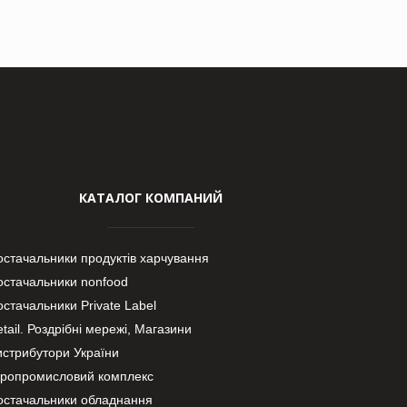
КАТАЛОГ КОМПАНИЙ
остачальники продуктів харчування
остачальники nonfood
стачальники Private Label
tail. Роздрібні мережі, Магазини
истрибутори України
гропромисловий комплекс
остачальники обладнання