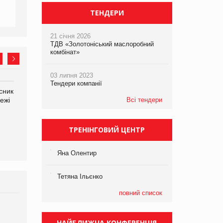
ТЕНДЕРИ
21 січня 2026
ТДВ «Золотоніський маслоробний
комбінат»
03 липня 2023
Тендери компанії
сник
Олексій Логачов-Михайлов
Яна Сараніна, директор
ежі
Файно маркет Директор
Всі тендери
компанії «УкраМарин»
департаменту з
виробництва
ТРЕНІНГОВИЙ ЦЕНТР
Яна Олентир
Тетяна Ільєнко
повний список
Брагина Людмила
Просування компанії на
НАЙБЛИЖЧА КОНФЕРЕНЦІЯ