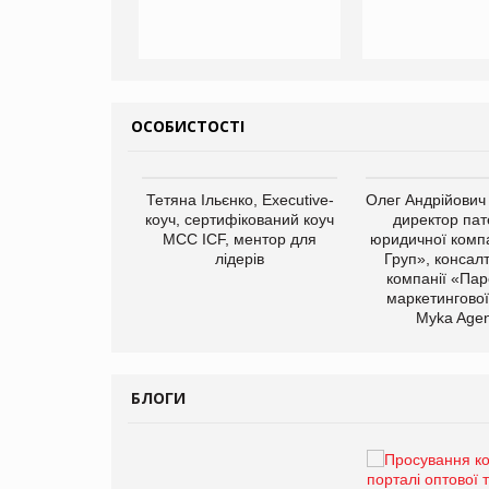
ОСОБИСТОСТІ
арас Ігорович,
Тетяна Ільєнко, Executive-
Олег Андрійович
иробництва ТОВ
коуч, сертифікований коуч
директор пат
Герчак"
МСС ICF, ментор для
юридичної компа
лідерів
Груп», консал
компанії «Пар
маркетингової
Myka Agen
БЛОГИ
Брагина Людмила
Просування компанії на