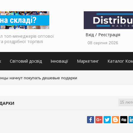
Вхід
Реєстрація
л топ-менеджерів оптової
та роздрібної торгівлі
08 серпня 2026
к
Світовий досвід
Інновації
Маркетинг
Каталог Ком
инцы начнут покупать дешевые подарки
15 лют
ОДАРКИ