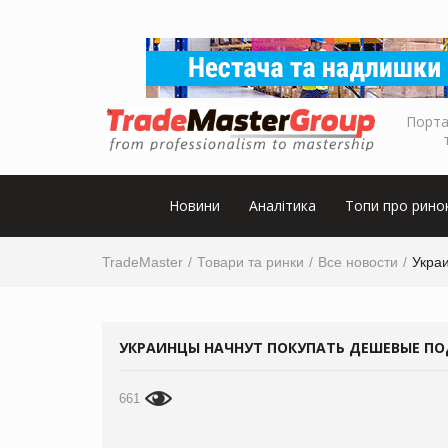
Порта
Новини
Аналітика
Топи про рино
TradeMaster
Товари та ринки
Все новости
Укра
УКРАИНЦЫ НАЧНУТ ПОКУПАТЬ ДЕШЕВЫЕ П
661