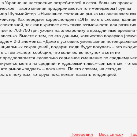
 в Украине на настроение потребителей в сезон больших продаж,
тическое. Такого мнения придерживаются топ-менеджеры Группы
имир Шульмейстер. «Нынешнее состояние рынка мы оцениваем как
ьмейстер. Как передает корреспондент «
ЭН», по его словам, данная
пективной, так как в кризисе есть также возможности для развития
где-то 700-750 грн. уходит на электронику в праздничные времена 
Павленко. Вместе с тем, по его данным, количество подарков (покуп
реднем 2-3 элемента. «Даже в условиях уменьшения потенциальны
енциальных сокращений, подарки люди будут покупать – это входит
те с тем эксперт сообщил, что количество покупок в сети не
т предполагается «довольно серьезное смещение по среднему чек
миум»-сегмента на средний- и «дешевый-плюс»-сенгменты», - отм
что рынок «падает» – пока нет». По его словам, на сегодня
сть в покупках, которую пока нельзя назвать тенденцией.
Попередня
Весь список
Нас