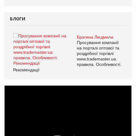
БЛОГИ
Брагина Людмила
ї
Просування компанії
а
на порталі оптової та
роздрібної торгівлі
www.trademaster.ua.
і.
правила. Особливості.
Рекомендації
Ре