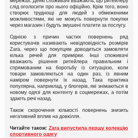
мережах. Деякі споживачі вважають, що ритейлеру
слід оголосити про нього офіційно. Крім того, воно
створює труднощі для людей з обмеженими
можливостями, які не можуть повернути покупки
через магазин і будуть змушені платити за послугу.
Однією з причин частих повернень ряд
користувачів називають невідповідність розмірів
Zara, через що покупцям доводиться замовляти
кілька речей для примірки. Інші споживачі
вважають рішення ритейлера правильним і
спрямованим на боротьбу із ситуацією, коли
товари замовляються на один раз, із явним
наміром повернути їх назад. Така практика
популярна, наприклад, у блогерів, які знімаються в
новому одязі для контенту в соцмережах, а потім
здають речі назад.
Також скорочення кількості повернень знизить
негативний вплив на довкілля.
Читайте також:
Zara випустила першу колекцію
спортивного одягу