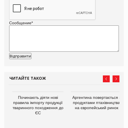
Сообщение
*
ЧИТАЙТЕ ТАКОЖ
в
Починають діяти нові
Аргентина повертається з
правила імпорту продукції
продуктами птахівництва
тваринного походження до
на європейський ринок
О:
ЄС