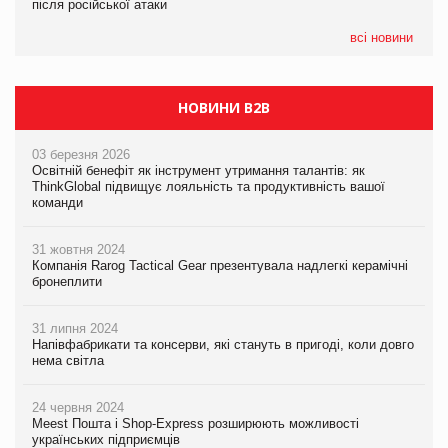
після російської атаки
після російської атаки
після російської атаки
всі новини
НОВИНИ B2B
03 березня 2026
Освітній бенефіт як інструмент утримання талантів: як
ThinkGlobal підвищує лояльність та продуктивність вашої
команди
31 жовтня 2024
Компанія Rarog Tactical Gear презентувала надлегкі керамічні
бронеплити
31 липня 2024
Напівфабрикати та консерви, які стануть в пригоді, коли довго
нема світла
24 червня 2024
Meest Пошта і Shop-Express розширюють можливості
українських підприємців