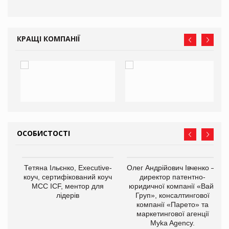
КРАЩІ КОМПАНІЇ
ОСОБИСТОСТІ
,
Тетяна Ільєнко, Executive-
Олег Андрійович Івченко —
ОВ
коуч, сертифікований коуч
директор патентно-
МСС ICF, ментор для
юридичної компанії «Вайз
лідерів
Груп», консалтингової
компанії «Парето» та
маркетингової агенції
Myka Agency.