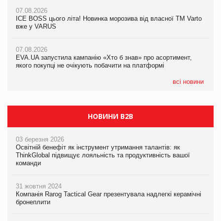
07.08.2026
07.08.2026
07.08.2026
Продажі Hugo Boss впали на 9%
ICE BOSS цього літа! Новинка морозива від власної ТМ Varto
ICE BOSS цього літа! Новинка морозива від власної ТМ Varto
вже у VARUS
вже у VARUS
07.08.2026
Франція заборонила рекламні дзвінки без згоди клієнтів
07.08.2026
07.08.2026
EVA.UA запустила кампанію «Хто б знав» про асортимент,
EVA.UA запустила кампанію «Хто б знав» про асортимент,
якого покупці не очікують побачити на платформі
якого покупці не очікують побачити на платформі
всі новини
НОВИНИ B2B
03 березня 2026
Освітній бенефіт як інструмент утримання талантів: як
ThinkGlobal підвищує лояльність та продуктивність вашої
команди
31 жовтня 2024
Компанія Rarog Tactical Gear презентувала надлегкі керамічні
бронеплити