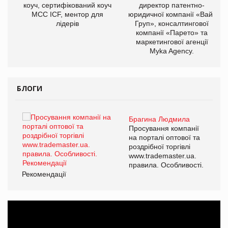
ОВ
коуч, сертифікований коуч
директор патентно-
МСС ICF, ментор для
юридичної компанії «Вайз
лідерів
Груп», консалтингової
компанії «Парето» та
маркетингової агенції
Myka Agency.
БЛОГИ
Брагина Людмила
ї
Просування компанії
а
на порталі оптової та
роздрібної торгівлі
www.trademaster.ua.
і.
правила. Особливості.
Рекомендації
Ре