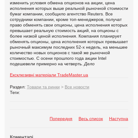
изменить условия обмена опционов на акции, цена
исполнения которых выше реальной рыночной стоимости
бумаг компании, сообщило агентство Reuters. Все
сотрудники компании, кроме топ-менеджеров, получат
право обменять свои опционы, цена исполнения которых
превышает реальную стоимость акций, на опционы с
более низкой ценой исполнения. Компания планирует
обменять опционы, цена исполнения которых превышает
рыночный максимум последних 52-х недель, на меньшее
количество новых опционов с такой же рыночной
стоимостью. С осени прошлого года акции Intel
подешевели примерно на четверть.
Дело
Ексклюзивні матеріали TradeMaster.ua
Раздел:
Товари та ринки
>
Все новости
Теги:
Попередня
Весь список
Наступна
Коментарі