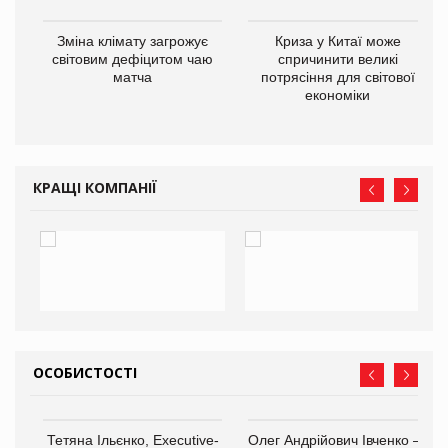
Зміна клімату загрожує
Криза у Китаї може
ne
світовим дефіцитом чаю
спричинити великі
матча
потрясіння для світової
економіки
КРАЩІ КОМПАНІЇ
ОСОБИСТОСТІ
,
Тетяна Ільєнко, Executive-
Олег Андрійович Івченко —