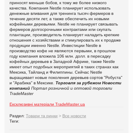
приносят меньше бобов, к тому же более низкого
качества. Компания Nestle планирует использовать
денежные вливания для тренинга тысяч фермеров в
течение десяти лет, а также обеспечить их новыми
кофейными деревьями. Nestle не планирует связывать
фермеров долгосрочными контрактами или скупать
плантации, производитель планирует наладить крепкие
отношения с хозяйствами и стимулировать их к продаже
продукции именно Nestle. Инвестиции Nestle в
производство кофе не являются первыми, в прошлом
году компания вложила 106 млн. долл. в пересадку
кофейных деревьев в Западной Африке, также Nestle
имеет опыт подобных мероприятий в таких странах как
Мексика, Тайланд и Филиппины. Сейчас Nestle
выращивает новые поколения деревьев сортов "Робуста"
и "Арабика" в Мексике.
Торговля за рубежом
Новости
компаний
Портал розничной и оптовой торговли
TradeMaster
Ексклюзивні матеріали TradeMaster.ua
Раздел:
Товари та ринки
>
Все новости
Теги: