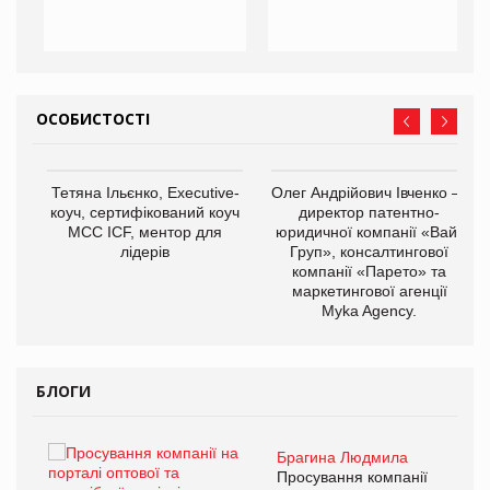
ОСОБИСТОСТІ
,
Тетяна Ільєнко, Executive-
Олег Андрійович Івченко —
ОВ
коуч, сертифікований коуч
директор патентно-
МСС ICF, ментор для
юридичної компанії «Вайз
лідерів
Груп», консалтингової
компанії «Парето» та
маркетингової агенції
Myka Agency.
БЛОГИ
Брагина Людмила
ї
Просування компанії