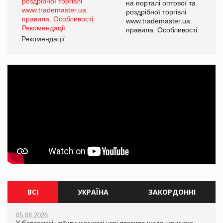
а
на порталі оптової та
роздрібної торгівлі
www.trademaster.ua.
і.
правила. Особливості.
Рекомендації
Ре
ВСІ
УКРАЇНА
ЗАКОРДОННІ
05.08.2026
05.08.2026
05.08.2026