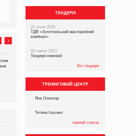
ТЕНДЕРИ
21 січня 2026
ТДВ «Золотоніський маслоробний
комбінат»
03 липня 2023
Тендери компанії
сник
Олексій Логачов-Михайлов
Яна Сараніна, директор
ежі
Файно маркет Директор
Всі тендери
компанії «УкраМарин»
департаменту з
виробництва
ТРЕНІНГОВИЙ ЦЕНТР
Яна Олентир
Тетяна Ільєнко
повний список
Брагина Людмила