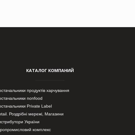
КАТАЛОГ КОМПАНИЙ
остачальники продуктів харчування
остачальники nonfood
стачальники Private Label
tail. Роздрібні мережі, Магазини
истрибутори України
гропромисловий комплекс