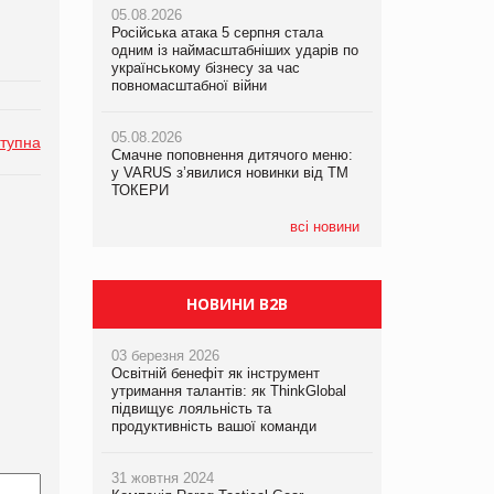
05.08.2026
05.08.2026
рекламі екологічних продуктів
Російська атака 5 серпня стала
Російська атака 5 серпня стала
одним із наймасштабніших ударів по
одним із наймасштабніших ударів по
05.08.2026
українському бізнесу за час
українському бізнесу за час
AstraZeneca обговорює найбільшу
повномасштабної війни
повномасштабної війни
угоду десятиліття
05.08.2026
05.08.2026
тупна
Смачне поповнення дитячого меню:
Смачне поповнення дитячого меню:
у VARUS з’явилися новинки від ТМ
у VARUS з’явилися новинки від ТМ
ТОКЕРИ
ТОКЕРИ
всі новини
НОВИНИ B2B
03 березня 2026
Освітній бенефіт як інструмент
утримання талантів: як ThinkGlobal
підвищує лояльність та
продуктивність вашої команди
31 жовтня 2024