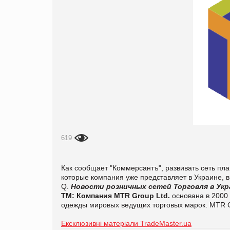
619
Как сообщает "Коммерсантъ", развивать сеть пл
которые компания уже представляет в Украине, в 
Q.
Новости розничных сетей
Торговля в Укр
ТМ:
Компания MTR Group Ltd.
основана в 2000
одежды мировых ведущих торговых марок.
MTR G
Ексклюзивні матеріали TradeMaster.ua