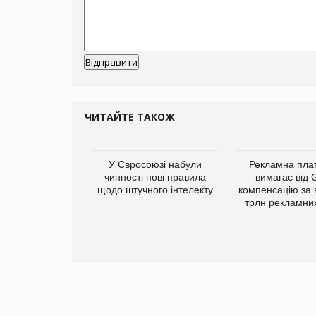
ЧИТАЙТЕ ТАКОЖ
у Зеландію
У Євросоюзі набули
Рекламна пл
22,1% світового
чинності нові правила
вимагає від 
ту молочної
щодо штучного інтелекту
компенсацію за 
одукції
трлн рекламних