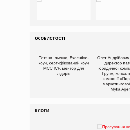
ОСОБИСТОСТІ
арас Ігорович,
Тетяна Ільєнко, Executive-
Олег Андрійович
иробництва ТОВ
коуч, сертифікований коуч
директор пат
Герчак"
МСС ICF, ментор для
юридичної компа
лідерів
Груп», консал
компанії «Пар
маркетингової
Myka Agen
БЛОГИ
Брагина Людмила