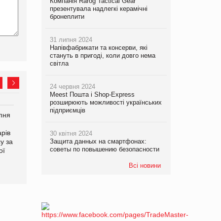
Компанія Rarog Tactical Gear
презентувала надлегкі керамічні
бронеплити
31 липня 2024
Напівфабрикати та консерви, які
стануть в пригоді, коли довго нема
світла
24 червня 2024
Meest Пошта і Shop-Express
розширюють можливості українських
підприємців
рпня
Смачне поповнення
Сергій Лісунов про
дитячого меню: у VARUS
заморожені хлібобулочні
рів
з’явилися новинки від ТМ
вироби на
30 квітня 2024
у за
Защита данных на смартфонах:
ТОКЕРИ
PrivateLabel&FMCG Master
советы по повышению безопасности
ої
2026
Всі новини