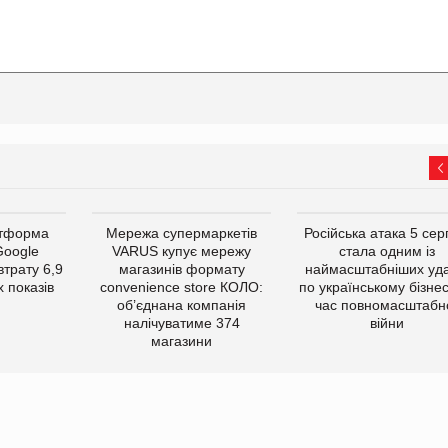
атформа
Мережа супермаркетів
Російська атака 5 се
Google
VARUS купує мережу
стала одним із
втрату 6,9
магазинів формату
наймасштабніших уда
 показів
convenience store КОЛО:
по українському бізнес
об’єднана компанія
час повномасштабн
налічуватиме 374
війни
магазини