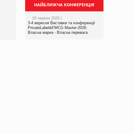
Просування компанії на
НАЙБЛИЖЧА КОНФЕРЕНЦІЯ
порталі оптової та роздрібної
торгівлі www.trademaster.ua.
18 червня 2026 |
правила. Особливості.
3-4 вересня Виставки та конференції
Рекомендації
PrivateLabel&FMCG Master-2026:
Власна марка - Власна перевага