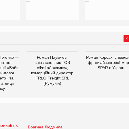
 Івченко —
Роман Наумчев,
Роман Корсак, співвла
ентно-
співзасновник ТОВ
франчайзингової мер
нії «Вайз
«ФейрЛоджикс»,
SPAR в Україні
тингової
комерційний директор
ето» та
FRLG Freight SRL
 агенції
(Румунія)
cy.
Брагина Людмила