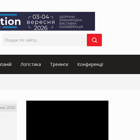
паній
Логістика
Тренінги
Конференції
пня 2010