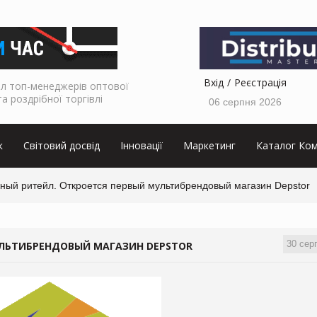
Вхід
Реєстрація
л топ-менеджерів оптової
та роздрібної торгівлі
06 серпня 2026
к
Світовий досвід
Інновації
Маркетинг
Каталог Ком
ный ритейл. Откроется первый мультибрендовый магазин Depstor
30 сер
ЛЬТИБРЕНДОВЫЙ МАГАЗИН DEPSTOR