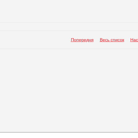
Попередня
Весь список
Нас