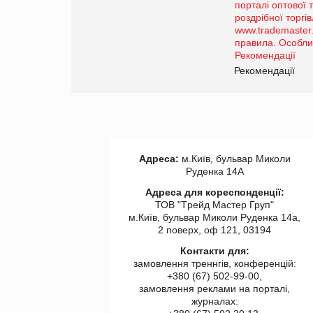
Просування компанії на
порталі оптової та роздрібної
торгівлі www.trademaster.ua.
правила. Особливості.
Рекомендації
Рекомендації
Адреса:
м.Київ, бульвар Миколи
Руденка 14А
Адреса для кореспонденції:
ТОВ "Tрейд Мастер Груп"
м.Київ, бульвар Миколи Руденка 14а,
2 поверх, оф 121, 03194
Контакти для:
замовлення треннгів, конференцій:
+380 (67) 502-99-00,
замовлення реклами на порталі,
журналах: