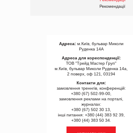
правила. Особливості.
ії
Рекомендації
Адреса:
м.Київ, бульвар Миколи
Руденка 14А
Адреса для кореспонденції:
ТОВ "Tрейд Мастер Груп"
м.Київ, бульвар Миколи Руденка 14а,
2 поверх, оф 121, 03194
Контакти для:
замовлення треннгів, конференцій:
+380 (67) 502-99-00,
замовлення реклами на порталі,
журналах:
+380 (67) 502 30 13,
інші питання: +380 (44) 383 92 39,
+380 (44) 383 50 34.