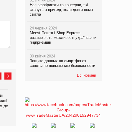
31 липня 2024
Напівфабрикати та консерви, які
стануть в пригоді, коли довго нема
світла
24 червня 2024
Meest Пошта і Shop-Express
розширюють можливості українських
підприємців
30 квітня 2024
Защита данных на смартфонах:
советы по повышению безопасности
Всі новини
ві
Аргентина повертається з
ФАО прогнозує зростання
кції
продуктами птахівництва
світових цін на
я до
на європейський ринок
продовольство