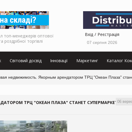
Вхід
Реєстрація
л топ-менеджерів оптової
та роздрібної торгівлі
07 серпня 2026
к
Світовий досвід
Інновації
Маркетинг
Каталог Ком
овая недвижимость. Якорным арендатором ТРЦ "Океан Плаза" стане
06 вере
ДАТОРОМ ТРЦ "ОКЕАН ПЛАЗА" СТАНЕТ СУПЕРМАРКЕТ