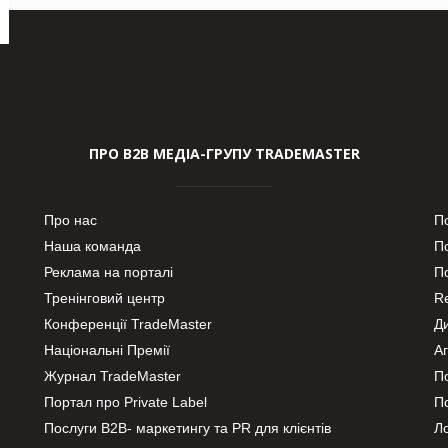
ПРО В2В МЕДІА-ГРУПУ TRADEMASTER
Про нас
П
Наша команда
П
Реклама на порталі
По
Тренінговий центр
Re
Конференції TradeMaster
Д
Національні Премії
А
Журнал TradeMaster
П
Портал про Private Label
П
Послуги В2В- маркетингу та PR для клієнтів
Ло