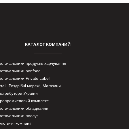
КАТАЛОГ КОМПАНИЙ
остачальники продуктів харчування
остачальники nonfood
стачальники Private Label
tail. Роздрібні мережі, Магазини
истрибутори України
гропромисловий комплекс
остачальники обладнання
остачальники послуг
гістичні компанії