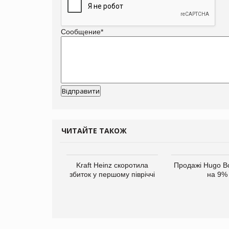
Сообщение
*
ЧИТАЙТЕ ТАКОЖ
верне клієнтам
Kraft Heinz скоротила
Продажі Hugo B
ларів за раніше
збиток у першому півріччі
на 9%
чені мита