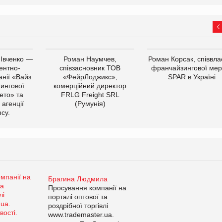
 Івченко —
Роман Наумчев,
Роман Корсак, співвла
ентно-
співзасновник ТОВ
франчайзингової мер
нії «Вайз
«ФейрЛоджикс»,
SPAR в Україні
тингової
комерційний директор
ето» та
FRLG Freight SRL
 агенції
(Румунія)
cy.
Брагина Людмила
Просування компанії на
порталі оптової та
роздрібної торгівлі
www.trademaster.ua.