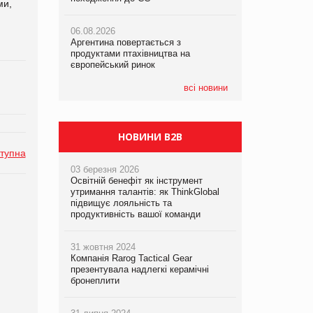
ми,
06.08.2026
06.08.2026
06.08.2026
Аргентина повертається з
Аргентина повертається з
Аргентина повертається з
продуктами птахівництва на
продуктами птахівництва на
продуктами птахівництва на
європейський ринок
європейський ринок
європейський ринок
всі новини
НОВИНИ B2B
тупна
03 березня 2026
Освітній бенефіт як інструмент
утримання талантів: як ThinkGlobal
підвищує лояльність та
продуктивність вашої команди
31 жовтня 2024
Компанія Rarog Tactical Gear
презентувала надлегкі керамічні
бронеплити