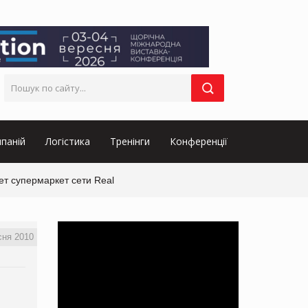
паній
Логістика
Тренінги
Конференції
т супермаркет сети Real
сня 2010