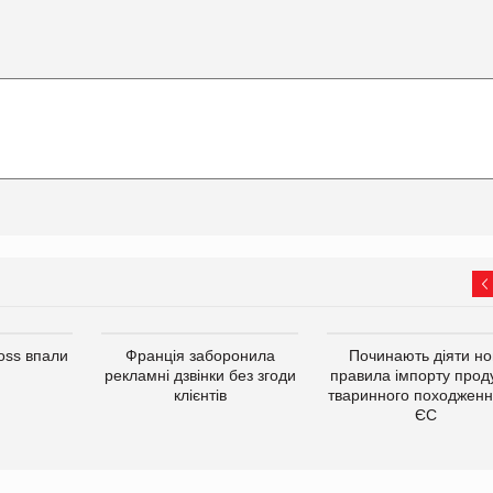
oss впали
Франція заборонила
Починають діяти но
рекламні дзвінки без згоди
правила імпорту проду
клієнтів
тваринного походженн
ЄС