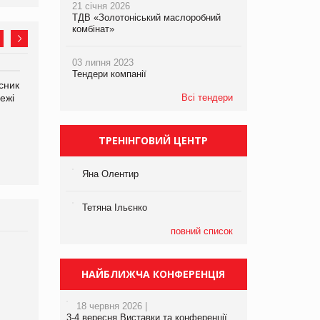
21 січня 2026
ТДВ «Золотоніський маслоробний
комбінат»
03 липня 2023
Тендери компанії
сник
Олексій Логачов-Михайлов
Яна Сараніна, директор
ежі
Файно маркет Директор
Всі тендери
компанії «УкраМарин»
департаменту з
виробництва
ТРЕНІНГОВИЙ ЦЕНТР
Яна Олентир
Тетяна Ільєнко
повний список
Брагина Людмила
Просування компанії на
НАЙБЛИЖЧА КОНФЕРЕНЦІЯ
порталі оптової та
роздрібної торгівлі
18 червня 2026 |
www.trademaster.ua.
3-4 вересня Виставки та конференції