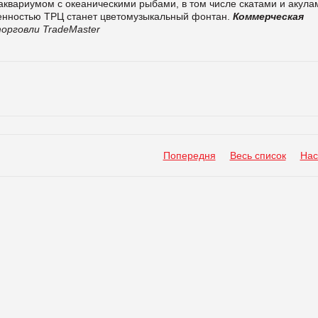
аквариумом с океаническими рыбами, в том числе скатами и акула
енностью ТРЦ станет цветомузыкальный фонтан.
Коммерческая
орговли TradeMaster
Попередня
Весь список
Нас