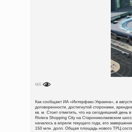
665
Как сообщает ИА «Интерфакс-Украина», в август
договоренности, достигнутой сторонами, арендн
кв. м. Стоит отметить, что на сегодняшний день 
Riviera Shopping City на Старониколаевском шо
началось в апреле текущего года, его завершен
150 млн. долл. Общая площадь нового ТРЦ состави