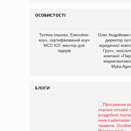
ОСОБИСТОСТІ
арас Ігорович,
Тетяна Ільєнко, Executive-
Олег Андрійович
иробництва ТОВ
коуч, сертифікований коуч
директор пат
Герчак"
МСС ICF, ментор для
юридичної компа
лідерів
Груп», консал
компанії «Пар
маркетингової
Myka Agen
БЛОГИ
Брагина Людмила
Просування компанії на
порталі оптової та
роздрібної торгівлі
www.trademaster.ua.