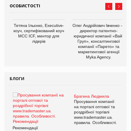
ОСОБИСТОСТІ
,
Тетяна Ільєнко, Executive-
Олег Андрійович Івченко —
ОВ
коуч, сертифікований коуч
директор патентно-
МСС ICF, ментор для
юридичної компанії «Вайз
лідерів
Груп», консалтингової
компанії «Парето» та
маркетингової агенції
Myka Agency.
БЛОГИ
Брагина Людмила
Просування компанії
на порталі оптової та
роздрібної торгівлі
www.trademaster.ua.
правила. Особливості.
Рекомендації
Ре