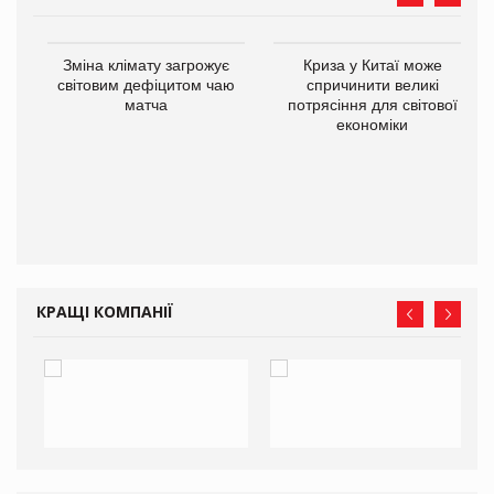
Зміна клімату загрожує
Криза у Китаї може
ne
світовим дефіцитом чаю
спричинити великі
матча
потрясіння для світової
економіки
КРАЩІ КОМПАНІЇ