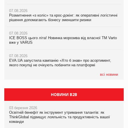
07.08.2026
07.08.2026
07.08.2026
Розмитнення «з коліс» та крос-докінг: як оперативні логістичні
Розмитнення «з коліс» та крос-докінг: як оперативні логістичні
Kraft Heinz скоротила збиток у першому півріччі
рішення допомагають бізнесу зменшити ризики
рішення допомагають бізнесу зменшити ризики
07.08.2026
07.08.2026
07.08.2026
Продажі Hugo Boss впали на 9%
ICE BOSS цього літа! Новинка морозива від власної ТМ Varto
ICE BOSS цього літа! Новинка морозива від власної ТМ Varto
вже у VARUS
вже у VARUS
07.08.2026
Франція заборонила рекламні дзвінки без згоди клієнтів
07.08.2026
07.08.2026
EVA.UA запустила кампанію «Хто б знав» про асортимент,
EVA.UA запустила кампанію «Хто б знав» про асортимент,
якого покупці не очікують побачити на платформі
якого покупці не очікують побачити на платформі
всі новини
НОВИНИ B2B
03 березня 2026
Освітній бенефіт як інструмент утримання талантів: як
ThinkGlobal підвищує лояльність та продуктивність вашої
команди