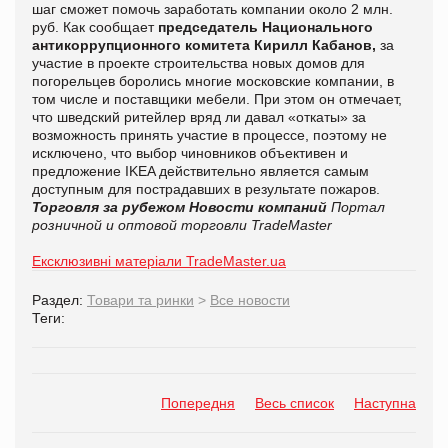
шаг сможет помочь заработать компании около 2 млн.
руб. Как сообщает
председатель Национального
антикоррупционного комитета Кирилл Кабанов,
за
участие в проекте строительства новых домов для
погорельцев боролись многие московские компании, в
том числе и поставщики мебели. При этом он отмечает,
что шведский ритейлер вряд ли давал «откаты» за
возможность принять участие в процессе, поэтому не
исключено, что выбор чиновников объективен и
предложение IKEA действительно является самым
доступным для пострадавших в результате пожаров.
Торговля за рубежом
Новости компаний
Портал
розничной и оптовой торговли TradeMaster
Ексклюзивні матеріали TradeMaster.ua
Раздел:
Товари та ринки
>
Все новости
Теги:
Попередня
Весь список
Наступна