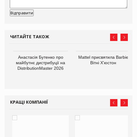
ЧИТАЙТЕ ТАКОЖ
Анастасія Бутенко про
Mattel присвятила Barbie
оди
майбутнє дистрибуції на
Вітні Х'юстон
DistributionMaster 2026
КРАЩІ КОМПАНІЇ