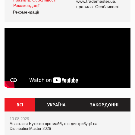
www.trademaster.ua.
і.
правила. Особливості.
Рекомендації
Ре
ВСІ
УКРАЇНА
ЗАКОРДОННІ
10.08.2026
10.08.2026
10.08.2026
Анастасія Бутенко про майбутнє дистрибуції на
Анастасія Бутенко про майбутнє дистрибуції на
Mattel присвятила Barbie Вітні Х'юстон
DistributionMaster 2026
DistributionMaster 2026