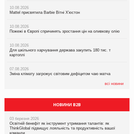
10.08.2026
10.08.2026
10.08.2026
Пожежі в Європі спричинять зростання цін на оливкову олію
Mattel присвятила Barbie Вітні Х'юстон
Mattel присвятила Barbie Вітні Х'юстон
07.08.2026
10.08.2026
10.08.2026
Зміна клімату загрожує світовим дефіцитом чаю матча
Пожежі в Європі спричинять зростання цін на оливкову олію
Пожежі в Європі спричинять зростання цін на оливкову олію
07.08.2026
10.08.2026
10.08.2026
Криза у Китаї може спричинити великі потрясіння для світової
Для шкільного харчування держава закупить 180 тис. т
Для шкільного харчування держава закупить 180 тис. т
економіки
картоплі
картоплі
07.08.2026
07.08.2026
07.08.2026
Kraft Heinz скоротила збиток у першому півріччі
Зміна клімату загрожує світовим дефіцитом чаю матча
Зміна клімату загрожує світовим дефіцитом чаю матча
всі новини
НОВИНИ B2B
03 березня 2026
Освітній бенефіт як інструмент утримання талантів: як
ThinkGlobal підвищує лояльність та продуктивність вашої
команди