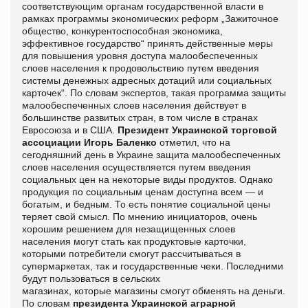
соответствующим органам государственной власти в
рамках программы экономических реформ „Зажиточное
общество, конкурентоспособная экономика,
эффективное государство“ принять действенные меры
для повышения уровня доступа малообеспеченных
слоев населения к продовольствию путем введения
системы денежных адресных дотаций или социальных
карточек“. По словам экспертов, такая программа защиты
малообеспеченных слоев населения действует в
большинстве развитых стран, в том числе в странах
Евросоюза и в США.
Президент Украинской торговой
ассоциации Игорь Баленко
отметил, что на
сегодняшний день в Украине защита малообеспеченных
слоев населения осуществляется путем введения
социальных цен на некоторые виды продуктов. Однако
продукция по социальным ценам доступна всем — и
богатым, и бедным. То есть понятие социальной цены
теряет свой смысл. По мнению инициаторов, очень
хорошим решением для незащищенных слоев
населения могут стать как продуктовые карточки,
которыми потребители смогут рассчитываться в
супермаркетах, так и государственные чеки. Последними
будут пользоваться в сельских
магазинах, которые магазины смогут обменять на деньги.
По словам
президента Украинской аграрной