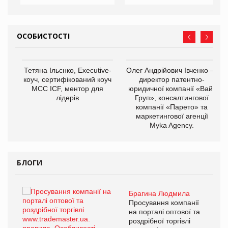
ОСОБИСТОСТІ
,
Тетяна Ільєнко, Executive-
Олег Андрійович Івченко —
ОВ
коуч, сертифікований коуч
директор патентно-
МСС ICF, ментор для
юридичної компанії «Вайз
лідерів
Груп», консалтингової
компанії «Парето» та
маркетингової агенції
Myka Agency.
БЛОГИ
Брагина Людмила
ї
Просування компанії
а
на порталі оптової та
роздрібної торгівлі