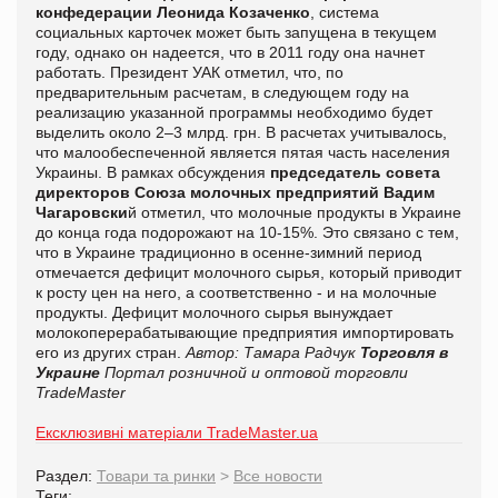
конфедерации Леонида
Козаченко
, система
социальных карточек может быть запущена в текущем
году, однако он надеется, что в 2011 году она начнет
работать. Президент УАК отметил, что, по
предварительным расчетам, в следующем году на
реализацию указанной программы необходимо будет
выделить около 2–3 млрд. грн. В расчетах учитывалось,
что малообеспеченной является пятая часть населения
Украины. В рамках обсуждения
председатель совета
директоров Союза молочных предприятий Вадим
Чагаровски
й отметил, что молочные продукты в Украине
до конца года подорожают на 10-15%. Это связано с тем,
что в Украине традиционно в осенне-зимний период
отмечается дефицит молочного сырья, который приводит
к росту цен на него, а соответственно - и на молочные
продукты. Дефицит молочного сырья вынуждает
молокоперерабатывающие предприятия импортировать
его из других стран.
Автор: Тамара Радчук
Торговля в
Украине
Портал розничной и оптовой торговли
TradeMaster
Ексклюзивні матеріали TradeMaster.ua
Раздел:
Товари та ринки
>
Все новости
Теги: