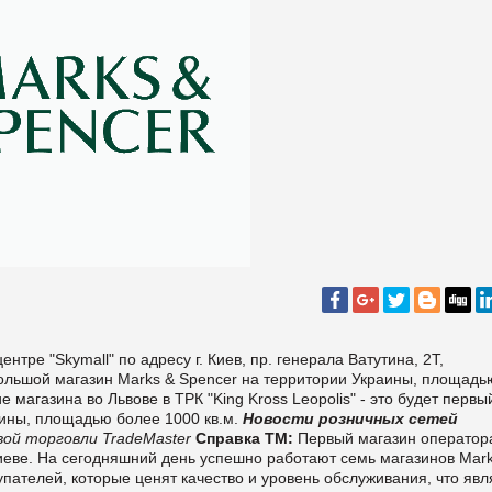
тре "Skymall" по адресу г. Киев, пр. генерала Ватутина, 2T,
большой магазин Marks & Spencer на территории Украины, площадь
 магазина во Львове в ТРК "King Kross Leopolis" - это будет первы
аины, площадью более 1000 кв.м.
Новости розничных сетей
ой торговли TradeMaster
Справка ТМ:
Первый магазин оператор
Киеве. На сегодняшний день успешно работают семь магазинов Mar
ателей, которые ценят качество и уровень обслуживания, что явл