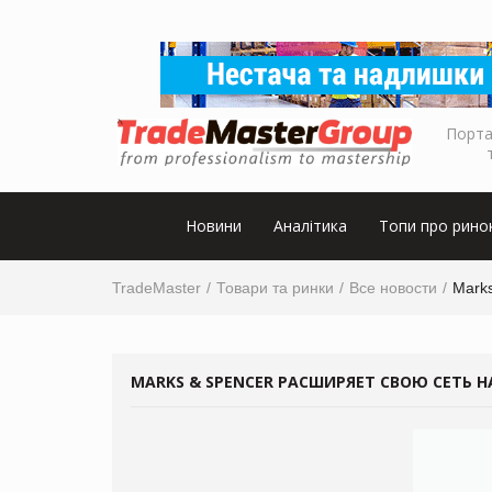
Порта
Новини
Аналітика
Топи про рино
TradeMaster
Товари та ринки
Все новости
Mark
MARKS & SPENCER РАСШИРЯЕТ СВОЮ СЕТЬ Н