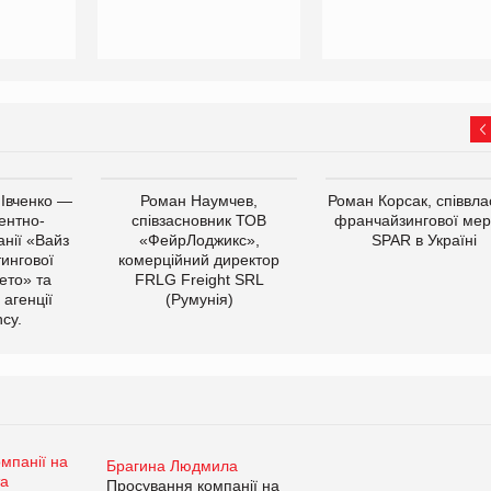
 Івченко —
Роман Наумчев,
Роман Корсак, співвла
ентно-
співзасновник ТОВ
франчайзингової мер
нії «Вайз
«ФейрЛоджикс»,
SPAR в Україні
тингової
комерційний директор
ето» та
FRLG Freight SRL
 агенції
(Румунія)
cy.
Брагина Людмила
Просування компанії на