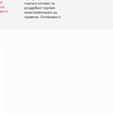
порталі оптової та
роздрібної торгівлі
www.trademaster.ua.
правила. Особливості.
Рекомендації