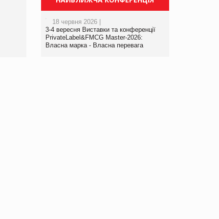
порталі оптової та
роздрібної торгівлі
18 червня 2026 |
www.trademaster.ua.
3-4 вересня Виставки та конференції
правила. Особливості.
PrivateLabel&FMCG Master-2026:
Власна марка - Власна перевага