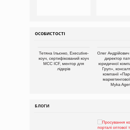
ОСОБИСТОСТІ
арас Ігорович,
Тетяна Ільєнко, Executive-
Олег Андрійович
иробництва ТОВ
коуч, сертифікований коуч
директор пат
Герчак"
МСС ICF, ментор для
юридичної компа
лідерів
Груп», консал
компанії «Пар
маркетингової
Myka Agen
БЛОГИ
Брагина Людмила
Просування компанії на