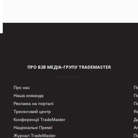
ПРО В2В МЕДІА-ГРУПУ TRADEMASTER
Про нас
П
Наша команда
П
Реклама на порталі
По
Тренінговий центр
Re
Конференції TradeMaster
Д
Національні Премії
А
Журнал TradeMaster
П