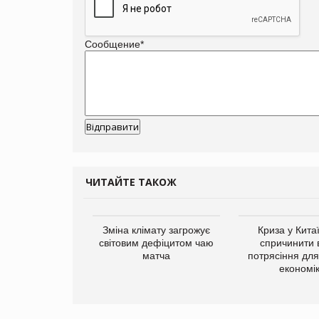
Сообщение
*
ЧИТАЙТЕ ТАКОЖ
ує виробника
Зміна клімату загрожує
Криза у Кита
добавок Thorne
світовим дефіцитом чаю
спричинити 
матча
потрясіння для 
економі