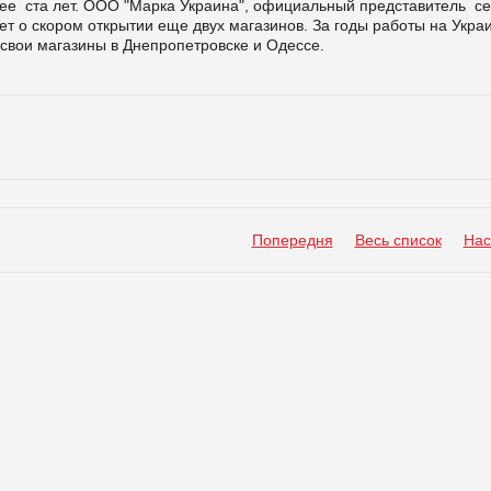
ее ста лет. ООО "Марка Украина", официальный представитель с
т о скором открытии еще двух магазинов. За годы работы на Укра
 свои магазины в Днепропетровске и Одессе.
Попередня
Весь список
Нас