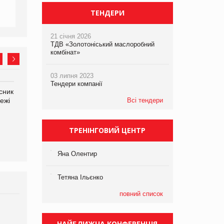
ТЕНДЕРИ
21 січня 2026
ТДВ «Золотоніський маслоробний
комбінат»
03 липня 2023
Тендери компанії
сник
Олексій Логачов-Михайлов
Яна Сараніна, директор
ежі
Файно маркет Директор
Всі тендери
компанії «УкраМарин»
департаменту з
виробництва
ТРЕНІНГОВИЙ ЦЕНТР
Яна Олентир
Тетяна Ільєнко
повний список
Брагина Людмила
Просування компанії на
НАЙБЛИЖЧА КОНФЕРЕНЦІЯ