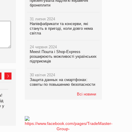
презентувала надлегкі керамічні
бронеплити
31 липня 2024
Напівфабрикати та консерви, які
стануть в пригоді, коли довго нема
світла
24 червня 2024
Meest Пошта і Shop-Express
розширюють можливості українських
підприємців
30 квітня 2024
Защита данных на смартфонах:
советы по повышению безопасности
Всі новини
а!
EVA.UA запустила
Kraft Heinz скоротила
ід
кампанію «Хто б знав» про
збиток у першому півріччі
е у
асортимент, якого покупці
не очікують побачити на
платформі