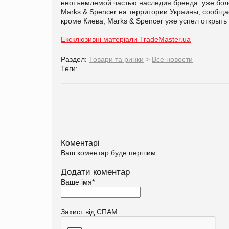
неотъемлемой частью наследия бренда уже бол
Marks & Spencer на территории Украины, сообщае
кроме Киева, Marks & Spencer уже успел открыть
Ексклюзивні матеріали TradeMaster.ua
Раздел:
Товари та ринки
>
Все новости
Теги:
Коментарі
Ваш коментар буде першим.
Додати коментар
Ваше імя
*
Захист від СПАМ