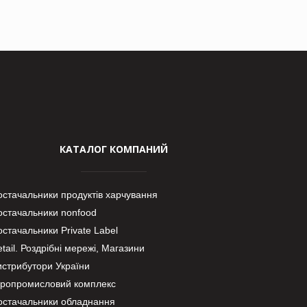
КАТАЛОГ КОМПАНИЙ
остачальники продуктів харчування
остачальники nonfood
стачальники Private Label
tail. Роздрібні мережі, Магазини
истрибутори України
гропромисловий комплекс
остачальники обладнання