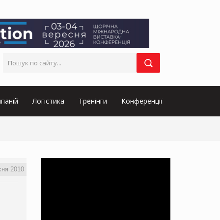
паній
Логістика
Тренінги
Конференції
сня 2010