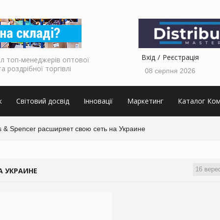
Вхід
Реєстрація
л топ-менеджерів оптової
та роздрібної торгівлі
08 серпня 2026
к
Світовий досвід
Інновації
Маркетинг
Каталог Ком
s & Spencer расширяет свою сеть на Украине
16 вере
А УКРАИНЕ