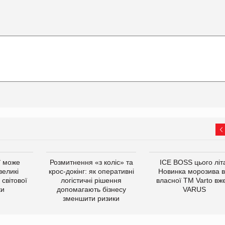
ї може
Розмитнення «з коліс» та
ICE BOSS цього літ
великі
крос-докінг: як оперативні
Новинка морозива в
світової
логістичні рішення
власної ТМ Varto вж
ки
допомагають бізнесу
VARUS
зменшити ризики