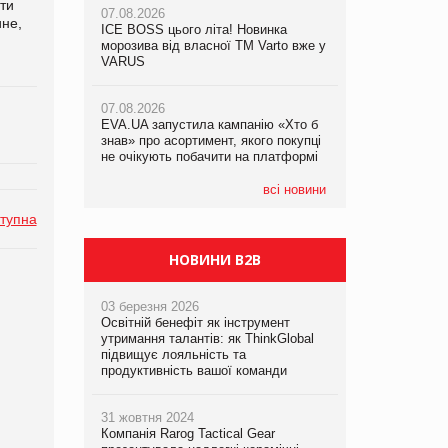
ети
07.08.2026
07.08.2026
ине,
ICE BOSS цього літа! Новинка
ICE BOSS цього літа! Новинка
07.08.2026
морозива від власної ТМ Varto вже у
морозива від власної ТМ Varto вже у
Франція заборонила рекламні дзвінки
VARUS
VARUS
без згоди клієнтів
07.08.2026
07.08.2026
EVA.UA запустила кампанію «Хто б
EVA.UA запустила кампанію «Хто б
знав» про асортимент, якого покупці
знав» про асортимент, якого покупці
не очікують побачити на платформі
не очікують побачити на платформі
всі новини
тупна
НОВИНИ B2B
03 березня 2026
Освітній бенефіт як інструмент
утримання талантів: як ThinkGlobal
підвищує лояльність та
продуктивність вашої команди
31 жовтня 2024
Компанія Rarog Tactical Gear