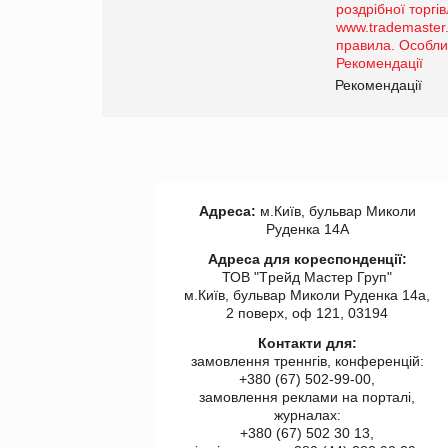
порталі оптової та
роздрібної торгівлі
www.trademaster.ua.
правила. Особливості.
ії
Рекомендації
Адреса:
м.Київ, бульвар Миколи
Руденка 14А
Адреса для кореспонденції:
ТОВ "Tрейд Мастер Груп"
м.Київ, бульвар Миколи Руденка 14а,
2 поверх, оф 121, 03194
Контакти для:
замовлення треннгів, конференцій:
+380 (67) 502-99-00,
замовлення реклами на порталі,
журналах:
+380 (67) 502 30 13,