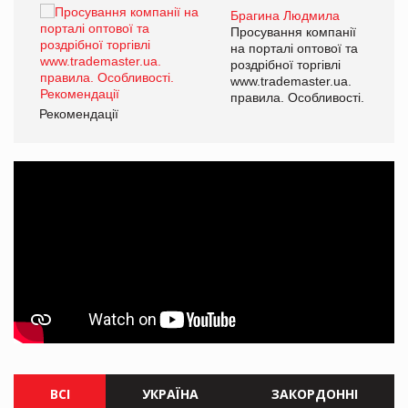
Брагина Людмила
ї
Просування компанії
а
на порталі оптової та
роздрібної торгівлі
www.trademaster.ua.
і.
правила. Особливості.
Рекомендації
Ре
ВСІ
УКРАЇНА
ЗАКОРДОННІ