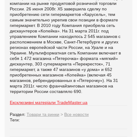
компании на рынке продуктовой розничной торговли
России. 26 июня 2008г. X5 завершила сделку по
приобретению сети гипермаркетов «Карусель», тем
самым значительно укрепив свои позиции в формате
гипермаркет. В 2010 году Компания приобрела сеть
дискаунтеров «Копейка». На 31 марта 2011г. под
управлением Компании находилось 2 545 магазинов с
расположением в Москве, Санкт-Петербурге и других
регионах европейской части России, на Урале и на
Украине. Мультиформатная сеть Компании включает в
себя 1 472 магазина «Пятерочка» формата «мягкий»
дискаунтер, 303 супермаркета «Перекресток», 71
гипермаркет, а также 47 магазинов «у дома» и 652
приобретенных магазинов «Копейка» (включая 45
магазинов, ребрендированных в «Пятерочку»). На 31
марта 2011г. число франчайзинговых магазинов на
территории России составляло 690.
Ексклюзивні матеріали TradeMaster.ua
Раздел:
Товари та ринки
>
Все новости
Теги: