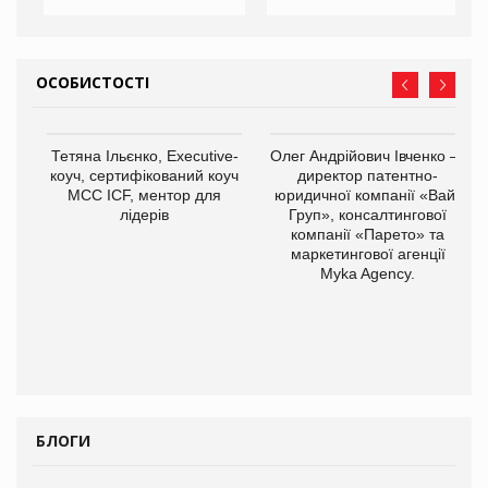
ОСОБИСТОСТІ
,
Тетяна Ільєнко, Executive-
Олег Андрійович Івченко —
ОВ
коуч, сертифікований коуч
директор патентно-
МСС ICF, ментор для
юридичної компанії «Вайз
лідерів
Груп», консалтингової
компанії «Парето» та
маркетингової агенції
Myka Agency.
БЛОГИ