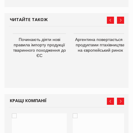
ЧИТАЙТЕ ТАКОЖ
в
Починають діяти нові
Аргентина повертається з
правила імпорту продукції
продуктами птахівництва
тваринного походження до
на європейський ринок
О:
ЄС
КРАЩІ КОМПАНІЇ