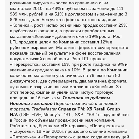
розничная выручка выросла по сравнению с I-м
кварталом 2010г. на 48% в рублевом выражении до 111
989 млн. рублей и на 51% в долларовом выражении до 3
826 млн. долл. Без учета эффекта от консолидации
«Копейки», рост чистых розничных продаж составил 29%
в рублевом выражении, а продажи приобретенных
магазинов «Копейки» добавили около 19% роста. Рост
LFL продаж в целом по Компании составил 12% в
рублевом выражении. Магазины формата «супермаркет»
показали сильный результат на фоне восстановления
покупательской способности. Рост LFL продаж
«Перекрестка» составил 19% при росте трафика на 9% и
увеличении среднего чека на 10%. В целом по Компании
количество магазинов увеличилось на 76, включая 80
дискаунтеров, два супермаркета, два магазина формата
«у дома» и закрытие восьми магазинов «Копейки». За
этот период компания увеличила чистую торговую
площадь на 16 тыс. кв.м.
Торговля за рубежом
Новости компаний
Портал розничной и оптовой
торговли TradeMaster
Справка ТМ:
X5 Retail Group
N.V.
(LSE: FIVE, Moody's - "B1", S&P - "BB-") – крупнейшая
в России по объемам продаж розничная компания.
Работает под брендами «Пятерочка», «Перекресток» и
«Карусель». 18 мая 2006г. произошло слияние компаний
«Пятерочка» и «Перекресток» с целью создания ведущей