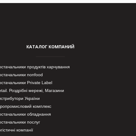
КАТАЛОГ КОМПАНИЙ
остачальники продуктів харчування
остачальники nonfood
стачальники Private Label
tail. Роздрібні мережі, Магазини
истрибутори України
гропромисловий комплекс
остачальники обладнання
остачальники послуг
гістичні компанії