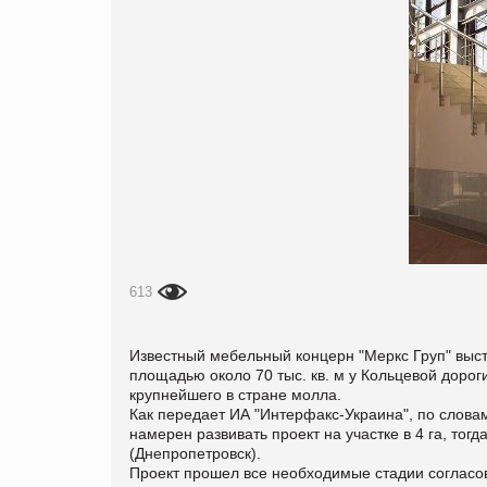
613
Известный мебельный концерн "Меркс Груп" выст
площадью около 70 тыс. кв. м у Кольцевой дороги
крупнейшего в стране молла.
Как передает
ИА "Интерфакс-Украина", по слова
намерен развивать проект на участке в 4 га, тогд
(Днепропетровск).
Проект прошел все необходимые стадии согласова