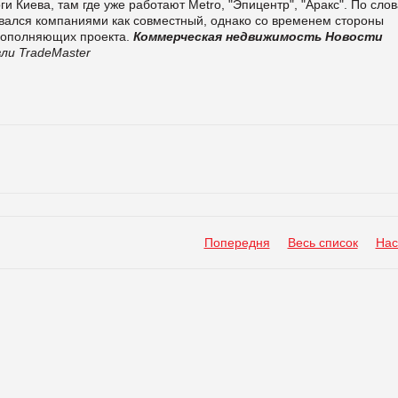
и Киева, там где уже работают Metro, "Эпицентр", "Аракс". По сло
ивался компаниями как совместный, однако со временем стороны
одополняющих проекта.
Коммерческая недвижимость
Новости
ли TradeMaster
Попередня
Весь список
Нас