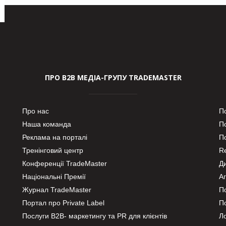
ПРО В2В МЕДІА-ГРУПУ TRADEMASTER
Про нас
П
Наша команда
П
Реклама на порталі
По
Тренінговий центр
Re
Конференції TradeMaster
Д
Національні Премії
А
Журнал TradeMaster
П
Портал про Private Label
П
Послуги В2В- маркетингу та PR для клієнтів
Ло