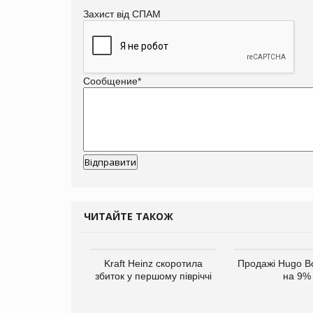
Захист від СПАМ
Сообщение
*
ЧИТАЙТЕ ТАКОЖ
верне клієнтам
Kraft Heinz скоротила
Продажі Hugo B
ларів за раніше
збиток у першому півріччі
на 9%
чені мита