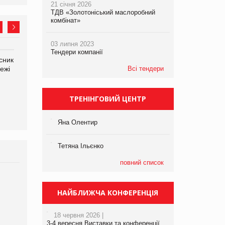
21 січня 2026
ТДВ «Золотоніський маслоробний
комбінат»
03 липня 2023
Тендери компанії
сник
Олексій Логачов-Михайлов
Яна Сараніна, директор
ежі
Файно маркет Директор
Всі тендери
компанії «УкраМарин»
департаменту з
виробництва
ТРЕНІНГОВИЙ ЦЕНТР
Яна Олентир
Тетяна Ільєнко
повний список
Брагина Людмила
Просування компанії на
НАЙБЛИЖЧА КОНФЕРЕНЦІЯ
порталі оптової та
роздрібної торгівлі
18 червня 2026 |
www.trademaster.ua.
3-4 вересня Виставки та конференції