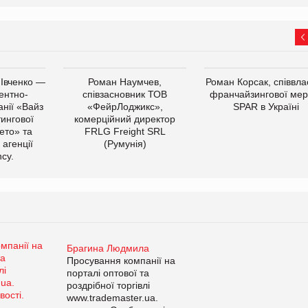
 Івченко —
Роман Наумчев,
Роман Корсак, співвла
ентно-
співзасновник ТОВ
франчайзингової мер
нії «Вайз
«ФейрЛоджикс»,
SPAR в Україні
тингової
комерційний директор
ето» та
FRLG Freight SRL
 агенції
(Румунія)
cy.
Брагина Людмила
Просування компанії на
порталі оптової та
роздрібної торгівлі
www.trademaster.ua.