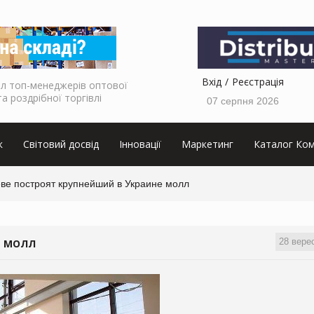
Вхід
Реєстрація
л топ-менеджерів оптової
та роздрібної торгівлі
07 серпня 2026
к
Світовий досвід
Інновації
Маркетинг
Каталог Ком
еве построят крупнейший в Украине молл
28 вере
Е МОЛЛ