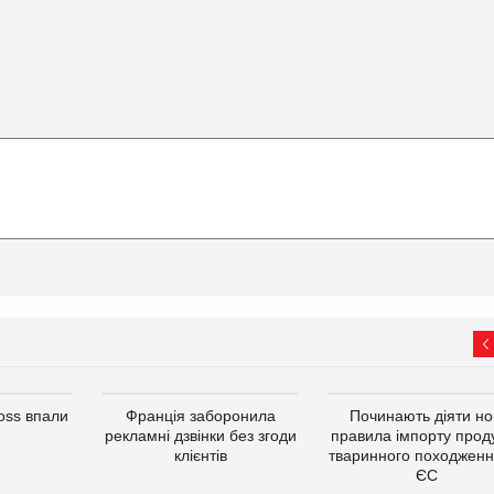
oss впали
Франція заборонила
Починають діяти но
рекламні дзвінки без згоди
правила імпорту проду
клієнтів
тваринного походженн
ЄС