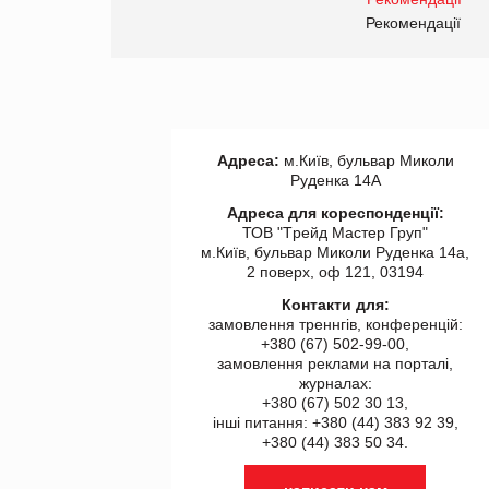
правила. Особливості.
ії
Рекомендації
Адреса:
м.Київ, бульвар Миколи
Руденка 14А
Адреса для кореспонденції:
ТОВ "Tрейд Мастер Груп"
м.Київ, бульвар Миколи Руденка 14а,
2 поверх, оф 121, 03194
Контакти для:
замовлення треннгів, конференцій:
+380 (67) 502-99-00,
замовлення реклами на порталі,
журналах:
+380 (67) 502 30 13,
інші питання: +380 (44) 383 92 39,
+380 (44) 383 50 34.