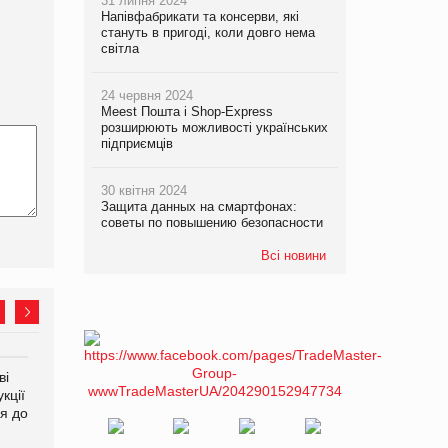
31 липня 2024
Напівфабрикати та консерви, які
стануть в пригоді, коли довго нема
світла
24 червня 2024
Meest Пошта і Shop-Express
розширюють можливості українських
підприємців
30 квітня 2024
Защита данных на смартфонах:
советы по повышению безопасности
Всі новини
ві
Аргентина повертається з
ФАО прогнозує зростання
кції
продуктами птахівництва
світових цін на
я до
на європейський ринок
продовольство