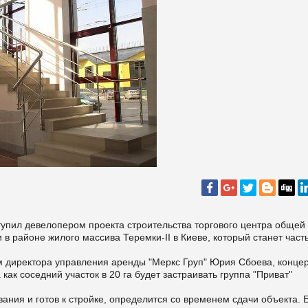
упил девелопером проекта строительства торгового центра общей
 в районе жилого массива Теремки-II в Киеве, который станет част
м директора управления аренды "Меркс Груп" Юрия Сбоева, конце
а как соседний участок в 20 га будет застраивать группа "Приват"
ния и готов к стройке, определится со временем сдачи объекта. 