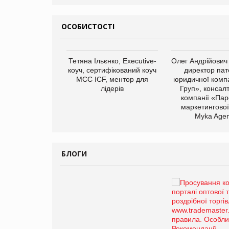
ОСОБИСТОСТІ
арас Ігорович,
Тетяна Ільєнко, Executive-
Олег Андрійович
иробництва ТОВ
коуч, сертифікований коуч
директор пат
Герчак"
МСС ICF, ментор для
юридичної компа
лідерів
Груп», консал
компанії «Пар
маркетингової
Myka Agen
БЛОГИ
Брагина Людмила
Просування компанії на
порталі оптової та
роздрібної торгівлі
www.trademaster.ua.