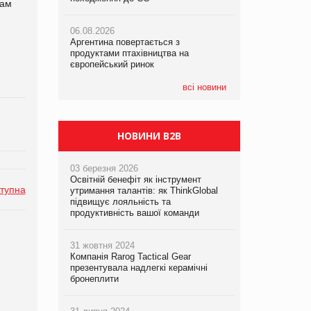
вам
06.08.2026
06.08.2026
06.08.2026
Аргентина повертається з
Аргентина повертається з
Аргентина повертається з
продуктами птахівництва на
продуктами птахівництва на
продуктами птахівництва на
європейський ринок
європейський ринок
європейський ринок
всі новини
НОВИНИ B2B
03 березня 2026
Освітній бенефіт як інструмент
тупна
утримання талантів: як ThinkGlobal
підвищує лояльність та
продуктивність вашої команди
31 жовтня 2024
Компанія Rarog Tactical Gear
презентувала надлегкі керамічні
бронеплити